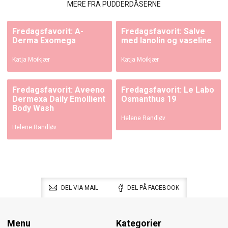
MERE FRA PUDDERDÅSERNE
Fredagsfavorit: A-
Fredagsfavorit: Salve
Derma Exomega
med lanolin og vaseline
Katja Moikjær
Katja Moikjær
Fredagsfavorit: Aveeno
Fredagsfavorit: Le Labo
Dermexa Daily Emollient
Osmanthus 19
Body Wash
Helene Randløv
Helene Randløv
DEL VIA MAIL
DEL PÅ FACEBOOK
Menu
Kategorier