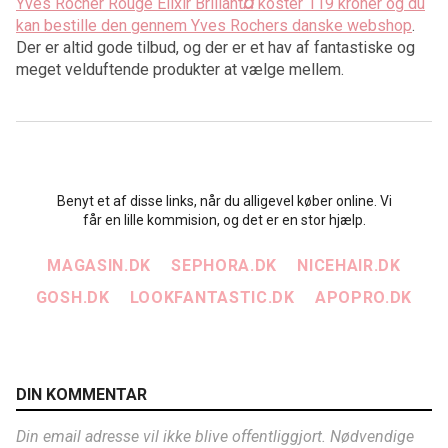
Yves Rocher Rouge Elixir Brillant
¤
koster 119 kroner og du
kan bestille den gennem Yves Rochers danske webshop
.
Der er altid gode tilbud, og der er et hav af fantastiske og
meget velduftende produkter at vælge mellem.
Benyt et af disse links, når du alligevel køber online. Vi
får en lille kommision, og det er en stor hjælp.
MAGASIN.DK
SEPHORA.DK
NICEHAIR.DK
GOSH.DK
LOOKFANTASTIC.DK
APOPRO.DK
DIN KOMMENTAR
Din email adresse vil ikke blive offentliggjort. Nødvendige