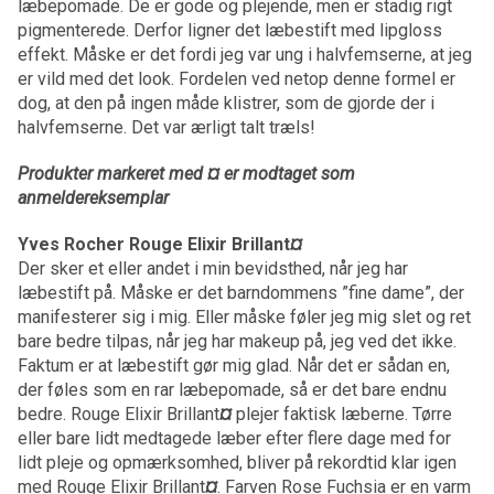
læbepomade. De er gode og plejende, men er stadig rigt
pigmenterede. Derfor ligner det læbestift med lipgloss
effekt. Måske er det fordi jeg var ung i halvfemserne, at jeg
er vild med det look. Fordelen ved netop denne formel er
dog, at den på ingen måde klistrer, som de gjorde der i
halvfemserne. Det var ærligt talt træls!
Produkter markeret med ¤ er modtaget som
anmeldereksemplar
Yves Rocher Rouge Elixir Brillant
¤
Der sker et eller andet i min bevidsthed, når jeg har
læbestift på. Måske er det barndommens ”fine dame”, der
manifesterer sig i mig. Eller måske føler jeg mig slet og ret
bare bedre tilpas, når jeg har makeup på, jeg ved det ikke.
Faktum er at læbestift gør mig glad. Når det er sådan en,
der føles som en rar læbepomade, så er det bare endnu
bedre. Rouge Elixir Brillant
¤
plejer faktisk læberne. Tørre
eller bare lidt medtagede læber efter flere dage med for
lidt pleje og opmærksomhed, bliver på rekordtid klar igen
med Rouge Elixir Brillant
¤
. Farven Rose Fuchsia er en varm