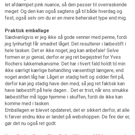
let afdæmpet pink nuance, så den passer til overraskende
meget. Og den kan også sagtens gå til både hverdag og
fest, også selv om du er en mere behersket type end mig.
Praktisk emballage
Sædvanligvis er jeg ikke så gode venner med penne, fordi
jeg lynhurtigt får smadret låget. Det resulterer i læbestift i
hele tasken. Det er ikke noget, jeg kan anbefale! Selve
formen er jo genial, derfor er jeg ret begejstret for Yves
Rochers lukkemekanisme. Det har i hvert fald holdt til min
ikke særligt kærlige behandling væsentligt længere, end
noget andet låg har. Låget er stadig helt og sidder fint på,
derfor kan jeg stadig have den med, så jeg ret faktisk kan
have læbestift på hele dagen… Det er trist, når ens smukke
læbestifter må ligge hjemme i skuffen, fordi de ikke kan
komme med i tasken.
Emballagen er blevet opdateret, det er sikkert derfor, at alle
ti farver endnu ikke er landet på webshoppen. De fire der er,
gør det nu også ret godt.