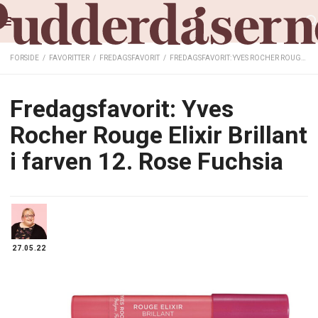
FORSIDE
/
FAVORITTER
/
FREDAGSFAVORIT
/
FREDAGSFAVORIT: YVES ROCHER ROUGE ELIXIR BRILLANT I FARVEN 12. ROSE FUCHSIA
Fredagsfavorit: Yves
Rocher Rouge Elixir Brillant
i farven 12. Rose Fuchsia
27.05.22