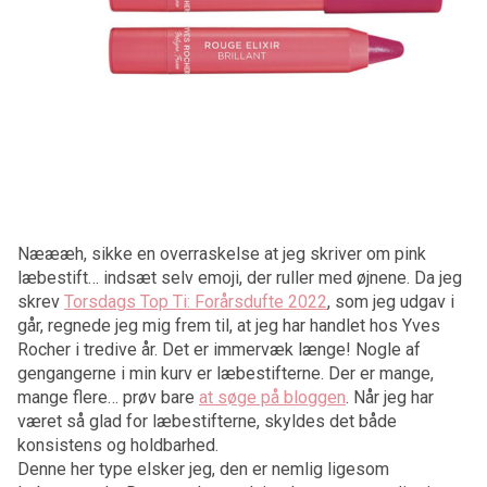
Næææh, sikke en overraskelse at jeg skriver om pink
læbestift… indsæt selv emoji, der ruller med øjnene. Da jeg
skrev
Torsdags Top Ti: Forårsdufte 2022
, som jeg udgav i
går, regnede jeg mig frem til, at jeg har handlet hos Yves
Rocher i tredive år. Det er immervæk længe! Nogle af
gengangerne i min kurv er læbestifterne. Der er mange,
mange flere… prøv bare
at søge på bloggen
. Når jeg har
været så glad for læbestifterne, skyldes det både
konsistens og holdbarhed.
Denne her type elsker jeg, den er nemlig ligesom