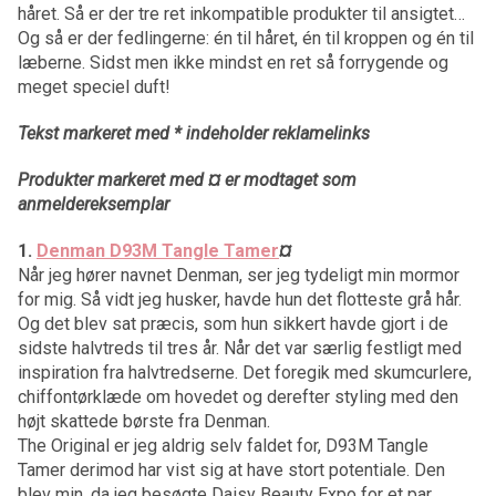
håret. Så er der tre ret inkompatible produkter til ansigtet…
Og så er der fedlingerne: én til håret, én til kroppen og én til
læberne. Sidst men ikke mindst en ret så forrygende og
meget speciel duft!
Tekst markeret med * indeholder reklamelinks
Produkter markeret med ¤ er modtaget som
anmeldereksemplar
1.
Denman D93M Tangle Tamer
¤
Når jeg hører navnet Denman, ser jeg tydeligt min mormor
for mig. Så vidt jeg husker, havde hun det flotteste grå hår.
Og det blev sat præcis, som hun sikkert havde gjort i de
sidste halvtreds til tres år. Når det var særlig festligt med
inspiration fra halvtredserne. Det foregik med skumcurlere,
chiffontørklæde om hovedet og derefter styling med den
højt skattede børste fra Denman.
The Original er jeg aldrig selv faldet for, D93M Tangle
Tamer derimod har vist sig at have stort potentiale. Den
blev min, da jeg besøgte Daisy Beauty Expo for et par