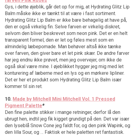
farven Pink Roses
Gys, i dette øjeblik, går det op for mig, at Hydrating Glitz Lip
Balm måske ikke er tænkt til at være i fast sortiment.
Hydrating Glitz Lip Balm er ikke bare behagelig at have på,
den er også virkelig fin. Selve farven er virkelig diskret,
selvom den bliver beskrevet som neon pink. Det er en helt
transparent formel, den er let og føles mest som en
almindelig læbepomade. Man behøver altså ikke tænke
over farven, den giver bare et let pink skær. De andre farver
har jeg endnu ikke prøvet, men jeg overvejer, om ikke de
også skal være mine. I øjeblikket hygger jeg mig med let
konturering af læberne med en lys og en mørkere lipliner.
Det er her et produkt som Hydrating Glitz Lip Balm især
kommer til sin ret.
10.
Made by Mitchell Mini Mitchell Vol. 1 Pressed
Pigment Palette
*
Den fine palette stikker i mange retninger, derfor lå den
ubrugt hen, indtil jeg fik kigget grundigt på den. Det var især
den lyseblå Snow Cone jeg faldt for, og den pink Wapink, og
den lilla Sour, og … Faktisk er hele paletten ret fantastisk.