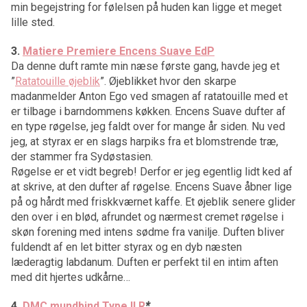
min begejstring for følelsen på huden kan ligge et meget
lille sted.
3.
Matiere Premiere Encens Suave EdP
Da denne duft ramte min næse første gang, havde jeg et
”
Ratatouille øjeblik
”. Øjeblikket hvor den skarpe
madanmelder Anton Ego ved smagen af ratatouille med et
er tilbage i barndommens køkken. Encens Suave dufter af
en type røgelse, jeg faldt over for mange år siden. Nu ved
jeg, at styrax er en slags harpiks fra et blomstrende træ,
der stammer fra Sydøstasien.
Røgelse er et vidt begreb! Derfor er jeg egentlig lidt ked af
at skrive, at den dufter af røgelse. Encens Suave åbner lige
på og hårdt med friskkværnet kaffe. Et øjeblik senere glider
den over i en blød, afrundet og nærmest cremet røgelse i
skøn forening med intens sødme fra vanilje. Duften bliver
fuldendt af en let bitter styrax og en dyb næsten
læderagtig labdanum. Duften er perfekt til en intim aften
med dit hjertes udkårne…
4.
DMC mundbind Type ll R
*