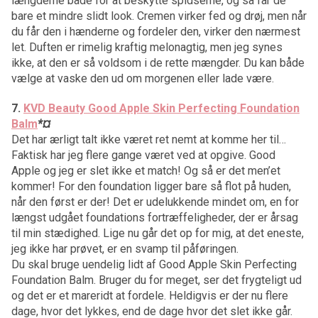
længderne både for at beskytte spidserne, og så får de
bare et mindre slidt look. Cremen virker fed og drøj, men når
du får den i hænderne og fordeler den, virker den nærmest
let. Duften er rimelig kraftig melonagtig, men jeg synes
ikke, at den er så voldsom i de rette mængder. Du kan både
vælge at vaske den ud om morgenen eller lade være.
7.
KVD Beauty Good Apple Skin Perfecting Foundation
Balm
*
¤
Det har ærligt talt ikke været ret nemt at komme her til…
Faktisk har jeg flere gange været ved at opgive. Good
Apple og jeg er slet ikke et match! Og så er det men’et
kommer! For den foundation ligger bare så flot på huden,
når den først er der! Det er udelukkende mindet om, en for
længst udgået foundations fortræffeligheder, der er årsag
til min stædighed. Lige nu går det op for mig, at det eneste,
jeg ikke har prøvet, er en svamp til påføringen.
Du skal bruge uendelig lidt af Good Apple Skin Perfecting
Foundation Balm. Bruger du for meget, ser det frygteligt ud
og det er et mareridt at fordele. Heldigvis er der nu flere
dage, hvor det lykkes, end de dage hvor det slet ikke går.