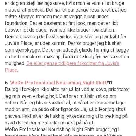
er dog en stejl læringskurve, hvis man er vant til at bruge
masser af produkt. Det har et par gange resulteret i, at jeg
måtte afprøve trenden med at lægge blush under
foundation. Det er bestemt et fint look, men det er lidt
besværligt de dage, hvor jeg ikke bruger foundation.
Denne blush og de fleste andre produkter, jeg har købt fra
Juvia’s Place, er uden karmin. Derfor bruger jeg blushen
som øjenskygge. Det er en udsøgt glæde for mig at lægge
en helt monokrom makeup, fordi det aldrig før har været en
mulighed.
Se eller gense tidligere favoritter fra Juvia’s
Place
.
6.
WeDo Professional Nourishing Night Shift
*
¤
Da jeg i forvejen ikke altid har så let ved at sove, prioriterer
jeg min søvn virkelig højt. Derfor er mit hår sat op om
natten. Når jeg bliver vækket af, at håret er i karambolage
med en arm, en pude eller lignende. Ja, så bliver jeg altså
gnaven. Faktisk er det aldrig lykkedes mig at blive klog på,
hvad der slider mest eller mindst på håret.
WeDo Professional Nourishing Night Shift bruger jeg i