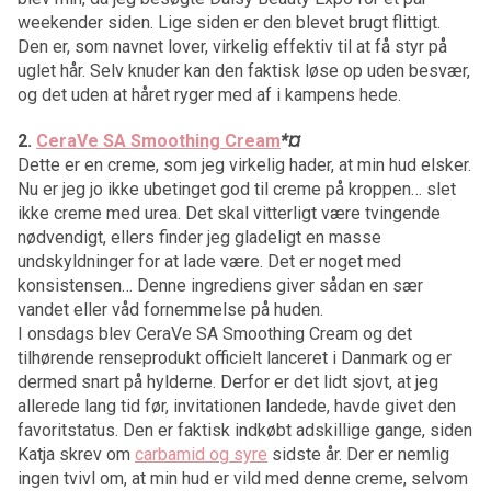
weekender siden. Lige siden er den blevet brugt flittigt.
Den er, som navnet lover, virkelig effektiv til at få styr på
uglet hår. Selv knuder kan den faktisk løse op uden besvær,
og det uden at håret ryger med af i kampens hede.
2.
CeraVe SA Smoothing Cream
*
¤
Dette er en creme, som jeg virkelig hader, at min hud elsker.
Nu er jeg jo ikke ubetinget god til creme på kroppen… slet
ikke creme med urea. Det skal vitterligt være tvingende
nødvendigt, ellers finder jeg gladeligt en masse
undskyldninger for at lade være. Det er noget med
konsistensen… Denne ingrediens giver sådan en sær
vandet eller våd fornemmelse på huden.
I onsdags blev CeraVe SA Smoothing Cream og det
tilhørende renseprodukt officielt lanceret i Danmark og er
dermed snart på hylderne. Derfor er det lidt sjovt, at jeg
allerede lang tid før, invitationen landede, havde givet den
favoritstatus. Den er faktisk indkøbt adskillige gange, siden
Katja skrev om
carbamid og syre
sidste år. Der er nemlig
ingen tvivl om, at min hud er vild med denne creme, selvom