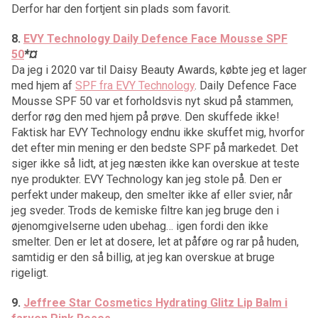
Derfor har den fortjent sin plads som favorit.
8.
EVY Technology Daily Defence Face Mousse SPF
50
*
¤
Da jeg i 2020 var til Daisy Beauty Awards, købte jeg et lager
med hjem af
SPF fra EVY Technology
. Daily Defence Face
Mousse SPF 50 var et forholdsvis nyt skud på stammen,
derfor røg den med hjem på prøve. Den skuffede ikke!
Faktisk har EVY Technology endnu ikke skuffet mig, hvorfor
det efter min mening er den bedste SPF på markedet. Det
siger ikke så lidt, at jeg næsten ikke kan overskue at teste
nye produkter. EVY Technology kan jeg stole på. Den er
perfekt under makeup, den smelter ikke af eller svier, når
jeg sveder. Trods de kemiske filtre kan jeg bruge den i
øjenomgivelserne uden ubehag… igen fordi den ikke
smelter. Den er let at dosere, let at påføre og rar på huden,
samtidig er den så billig, at jeg kan overskue at bruge
rigeligt.
9.
Jeffree Star Cosmetics Hydrating Glitz Lip Balm i