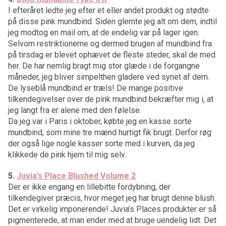
I efteråret ledte jeg efter et eller andet produkt og stødte
på disse pink mundbind. Siden glemte jeg alt om dem, indtil
jeg modtog en mail om, at de endelig var på lager igen.
Selvom restriktionerne og dermed brugen af mundbind fra
på tirsdag er blevet ophævet de fleste steder, skal de med
her. De har nemlig bragt mig stor glæde i de forgangne
måneder, jeg bliver simpelthen gladere ved synet af dem.
De lyseblå mundbind er træls! De mange positive
tilkendegivelser over de pink mundbind bekræfter mig i, at
jeg langt fra er alene med den følelse.
Da jeg var i Paris i oktober, købte jeg en kasse sorte
mundbind, som mine tre mænd hurtigt fik brugt. Derfor røg
der også lige nogle kasser sorte med i kurven, da jeg
klikkede de pink hjem til mig selv.
5.
Juvia’s Place Blushed Volume 2
Der er ikke engang en lillebitte fordybning, der
tilkendegiver præcis, hvor meget jeg har brugt denne blush.
Det er virkelig imponerende! Juvia’s Places produkter er så
pigmenterede, at man ender med at bruge uendelig lidt. Det