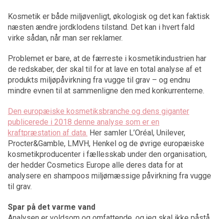
Kosmetik er både miljøvenligt, økologisk og det kan faktisk
næsten ændre jordklodens tilstand. Det kan i hvert fald
virke sådan, når man ser reklamer.
Problemet er bare, at de færreste i kosmetikindustrien har
de redskaber, der skal til for at lave en total analyse af et
produkts miljøpåvirkning fra vugge til grav – og endnu
mindre evnen til at sammenligne den med konkurrenterne.
Den europæiske kosmetiksbranche og dens giganter
publicerede i 2018 denne analyse som er en
kraftpræstation af data.
Her samler L’Oréal, Unilever,
Procter&Gamble, LMVH, Henkel og de øvrige europæiske
kosmetikproducenter i fællesskab under den organisation,
der hedder Cosmetics Europe alle deres data for at
analysere en shampoos miljømæssige påvirkning fra vugge
til grav.
Spar på det varme vand
Analysen er voldsom og omfattende, og jeg skal ikke påstå,