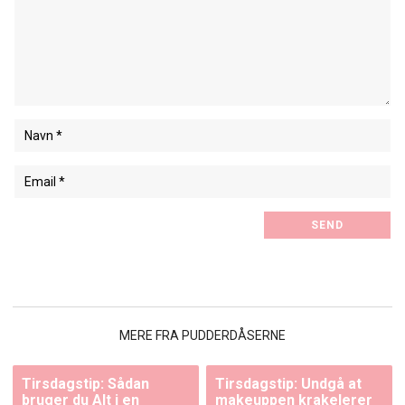
MERE FRA PUDDERDÅSERNE
Tirsdagstip: Sådan
Tirsdagstip: Undgå at
bruger du Alt i en
makeuppen krakelerer