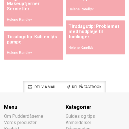
Makeupfjerner
Servietter
Helene Randløv
Helene Randløv
Tirsdagstip: Problemet
med hudpleje til
Tirsdagstip: Køb en løs
tumlinger
pumpe
Helene Randløv
Helene Randløv
DEL VIA MAIL
DEL PÅ FACEBOOK
Menu
Kategorier
Om Pudderdåserne
Guides og tips
Vores produkter
Anmeldelser
Kontakt
Dåseposten