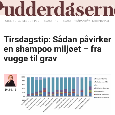
FORSIDE
/
GUIDES OG TIPS
/
TIRSDAGSTIP
/
TIRSDAGSTIP: SÅDAN PÅVIRKER EN SHAMPOO MILJØET – FRA VUGGE TIL GRAV
Tirsdagstip: Sådan påvirker
en shampoo miljøet – fra
vugge til grav
29.10.19