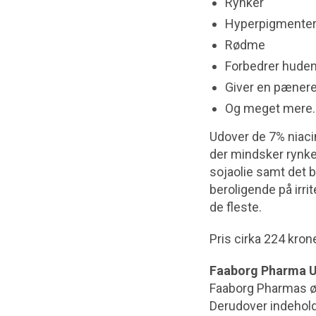
Rynker
Hyperpigmenter
Rødme
Forbedrer huden
Giver en pæner
Og meget mere
Udover de 7% niacin
der mindsker rynke
sojaolie samt det b
beroligende på irrit
de fleste.
Pris cirka 224 krone
Faaborg Pharma U
Faaborg Pharmas øj
Derudover indehold