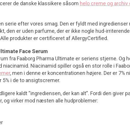
ucerer de danske klassikere såsom
helo creme og archiv
 en serie efter vores smag. Den er fyldt med ingrediense
, den er uden parfume, der er ikke nogle hud-irriterende 
Alle produkter er certificeret af AllergyCertified.
ltimate Face Serum
um fra Faaborg Pharma Ultimate er seriens stjerne. Og ho
d niacinamid. Niacinamid spiller også en stor rolle i Faa
remer
, men i denne er koncentrationen højere. Der er 7% n
 5% i de to ansigtscremer.
idligere kaldt “ingrediensen, der kan alt”. Fordi den giver
r, og virker mod næsten alle hudproblemer:
er