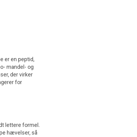
e er en peptid,
do- mandel- og
er, der virker
ngerer for
 lettere formel.
pe hævelser, så