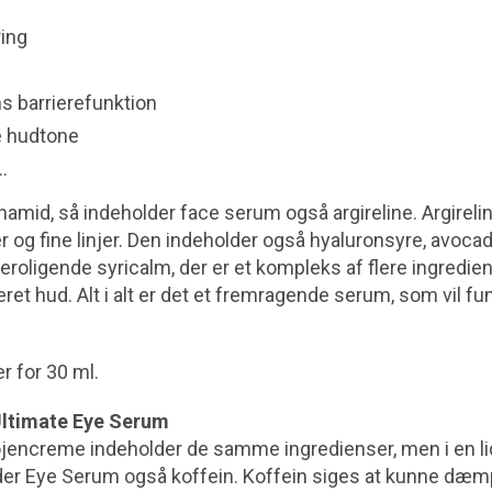
ing
s barrierefunktion
e hudtone
…
amid, så indeholder face serum også argireline. Argirelin
r og fine linjer. Den indeholder også hyaluronsyre, avoca
eroligende syricalm, der er et kompleks af flere ingrediens
eret hud. Alt i alt er det et fremragende serum, som vil fu
r for 30 ml.
ltimate Eye Serum
encreme indeholder de samme ingredienser, men i en lidt
er Eye Serum også koffein. Koffein siges at kunne dæm