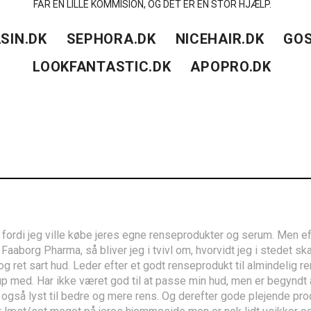
FÅR EN LILLE KOMMISION, OG DET ER EN STOR HJÆLP.
SIN.DK
SEPHORA.DK
NICEHAIR.DK
GOS
LOOKFANTASTIC.DK
APOPRO.DK
fordi jeg ville købe jeres egne renseprodukter og serum. Men ef
Faaborg Pharma, så bliver jeg i tvivl om, hvorvidt jeg i stedet sk
r og ret sart hud. Leder efter et godt renseprodukt til almindelig 
eup med. Har ikke været god til at passe min hud, men er begyndt
også lyst til bedre og mere rens. Og derefter gode plejende prod