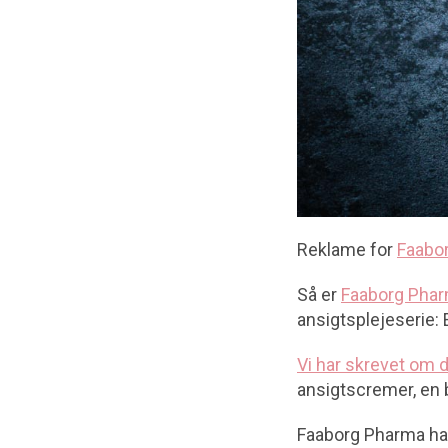
Reklame for
Faabo
Så er
Faaborg Pha
ansigtsplejeserie:
Vi har skrevet om d
ansigtscremer, en 
Faaborg Pharma har