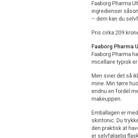
Faaborg Pharma Ult
ingredienser såsom
– dem kan du selvf
Pris cirka 209 krone
Faaborg Pharma U
Faaborg Pharma har 
micellaire typisk 
Men svier det så 
mine. Min tørre hud
endnu en fordel med
makeuppen.
Emballagen er med 
skintonic. Du trykk
den praktisk at ha
er selvfølgelig flas