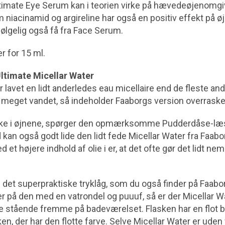
imate Eye Serum kan i teorien virke på hævedeøjenomgiv
 niacinamid og argireline har også en positiv effekt på 
ølgelig også få fra Face Serum.
r for 15 ml.
ltimate Micellar Water
lavet en lidt anderledes eau micellaire end de fleste an
er meget vandet, så indeholder Faaborgs version overrask
ikke i øjnene, spørger den opmærksomme Pudderdåse-læse
 kan også godt lide den lidt fede Micellar Water fra Faab
 et højere indhold af olie i er, at det ofte gør det lidt ne
det superpraktiske tryklåg, som du også finder på Faab
er på den med en vatrondel og puuuf, så er der Micellar W
ve stående fremme på badeværelset. Flasken har en flot b
ken, der har den flotte farve. Selve Micellar Water er uden