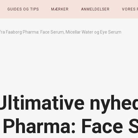
GUIDES OG TIPS
MÆRKER
ANMELDELSER
VORES 
 fra Faaborg Pharma: Face Serum, Micellar Water og Eye Serum
Ultimative nyhe
Pharma: Face S