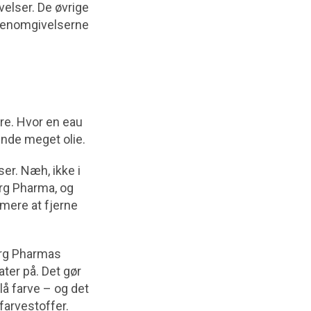
elser. De øvrige
øjenomgivelserne
dre. Hvor en eau
ende meget olie.
r. Næh, ikke i
org Pharma, og
mmere at fjerne
org Pharmas
ater på. Det gør
lå farve – og det
 farvestoffer.