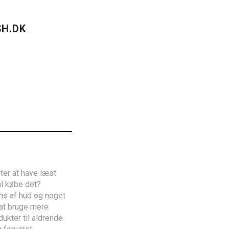
H.DK
ter at have læst
al købe det?
rens af hud og noget
 at bruge mere
ukter til aldrende