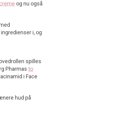
 creme
og nu også
r med
ingredienser i, og
vedrollen spilles
borg Pharmas
to
iacinamid i Face
 pænere hud på