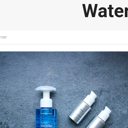
Water
rner