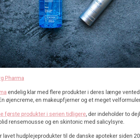
rg Pharma
rma
endelig klar med flere produkter i deres længe vented
 En øjencreme, en makeupfjerner og et meget velformule
e første produkter i serien tidligere
, der indeholder to dej
blid rensemousse og en skintonic med salicylsyre.
 lavet hudplejeprodukter til de danske apoteker siden 20