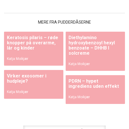
MERE FRA PUDDERDÅSERNE
Keratosis pilaris – røde
Diethylamino
knopper på overarme,
hydroxybenzoyl hexyl
lår og kinder
benzoate – DHHB I
solcreme
Katja Moikjær
Katja Moikjær
Virker exosomer i
hudpleje?
PDRN – hypet
ingrediens uden effekt
Katja Moikjær
Katja Moikjær