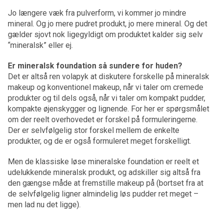
Jo længere væk fra pulverform, vi kommer jo mindre
mineral. Og jo mere pudret produkt, jo mere mineral. Og det
gælder sjovt nok ligegyldigt om produktet kalder sig selv
“mineralsk” eller ej.
Er mineralsk foundation så sundere for huden?
Det er altså ren volapyk at diskutere forskelle på mineralsk
makeup og konventionel makeup, når vi taler om cremede
produkter og til dels også, når vi taler om kompakt pudder,
kompakte øjenskygger og lignende. For her er spørgsmålet
om der reelt overhovedet er forskel på formuleringerne.
Der er selvfølgelig stor forskel mellem de enkelte
produkter, og de er også formuleret meget forskelligt.
Men de klassiske løse mineralske foundation er reelt et
udelukkende mineralsk produkt, og adskiller sig altså fra
den gængse måde at fremstille makeup på (bortset fra at
de selvfølgelig ligner almindelig løs pudder ret meget –
men lad nu det ligge).