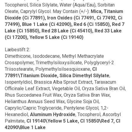
Tocopherol, Silica Silylate, Water (Aqua/Eau), Sorbitan
Oleate, Caprylyl Glycol. May Contain (+/-):
Mica, Titanium
Dioxide (Ci 77891), Iron Oxides (Ci 77491, Ci 77492, Ci
77499), Blue 1 Lake (Ci 42090), Red 6 (Ci 15850), Red 7
Lake (Ci 15850), Red 28 Lake (Ci 45410), Red 33 Lake
(Ci 17200), Yellow 5 Lake (Ci 19140)
Læbestift 2:
Dimethicone, Isododecane, Methyl Methacrylate
Crosspolymer, Trimethylsiloxysilicate, Polyglyceryl-2
Triisostearate, Polymethylsilsesquioxane,
CI
77891\Titanium Dioxide, Silica Dimethyl Silylate
,
Isopentyldiol, Brassica Alba Sprout Extract, Taraxacum
Officinale Leaf Extract, Vegetable Oil, Oryza Sativa Bran Oil,
Rhus Succedanea Fruit Wax, Oryza Sativa Bran Wax,
Helianthus Annuus Seed Wax, Glycine Soja Oil,
Caprylic/Capric Triglyceride, Pentylene Glycol, 1,2-
Hexanediol,
Aluminum Hydroxide
, Tocopherol, Ascorbyl
Palmitate,
CI 19140\Yellow 5 Lake, CI 15850\Red 7, CI
42090\Blue 1 Lake