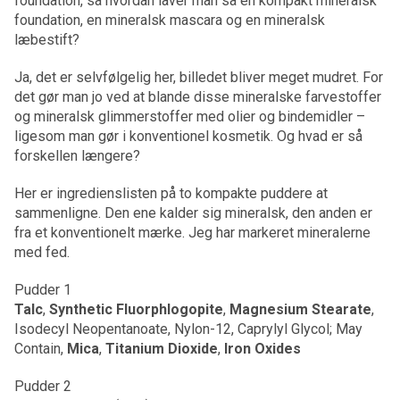
foundation, så hvordan laver man så en kompakt mineralsk
foundation, en mineralsk mascara og en mineralsk
læbestift?
Ja, det er selvfølgelig her, billedet bliver meget mudret. For
det gør man jo ved at blande disse mineralske farvestoffer
og mineralsk glimmerstoffer med olier og bindemidler –
ligesom man gør i konventionel kosmetik. Og hvad er så
forskellen længere?
Her er ingredienslisten på to kompakte puddere at
sammenligne. Den ene kalder sig mineralsk, den anden er
fra et konventionelt mærke. Jeg har markeret mineralerne
med fed.
Pudder 1
Talc
,
Synthetic Fluorphlogopite
,
Magnesium Stearate
,
Isodecyl Neopentanoate, Nylon-12, Caprylyl Glycol; May
Contain,
Mica
,
Titanium Dioxide
,
Iron Oxides
Pudder 2