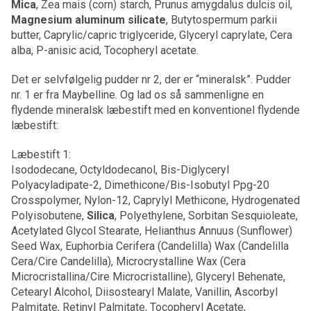
Mica
, Zea mais (corn) starch, Prunus amygdalus dulcis oil,
Magnesium aluminum silicate
, Butytospermum parkii
butter, Caprylic/capric triglyceride, Glyceryl caprylate, Cera
alba, P-anisic acid, Tocopheryl acetate.
Det er selvfølgelig pudder nr 2, der er “mineralsk”. Pudder
nr. 1 er fra Maybelline. Og lad os så sammenligne en
flydende mineralsk læbestift med en konventionel flydende
læbestift:
Læbestift 1:
Isododecane, Octyldodecanol, Bis-Diglyceryl
Polyacyladipate-2, Dimethicone/Bis-Isobutyl Ppg-20
Crosspolymer, Nylon-12, Caprylyl Methicone, Hydrogenated
Polyisobutene,
Silica
, Polyethylene, Sorbitan Sesquioleate,
Acetylated Glycol Stearate, Helianthus Annuus (Sunflower)
Seed Wax, Euphorbia Cerifera (Candelilla) Wax (Candelilla
Cera/Cire Candelilla), Microcrystalline Wax (Cera
Microcristallina/Cire Microcristalline), Glyceryl Behenate,
Cetearyl Alcohol, Diisostearyl Malate, Vanillin, Ascorbyl
Palmitate, Retinyl Palmitate, Tocopheryl Acetate,