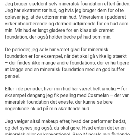
Jeg bruger sjældent selv mineralsk foundation efterhånden.
Jeg har ekstremt tør hud, og hvis jeg bruger dem for ofte
oplever jeg, at de udtørrer min hud. Mineralerne i pudderet
virker absorberende og dermed udtørrende for en hud som
min. Min hud er langt gladere for en klassisk cremet
foundation, der også holder bedre på hud som min.
De perioder, jeg selv har været glad for mineralsk
foundation er for eksempel, når det skal gå virkelig stærkt
– der findes ikke mange andre foundations, der er hurtigere
at lægge end en mineralsk foundation med en god buffer
pensel.
Eller i de perioder, hvor min hud har været helt umulig – for
eksempel dengang jeg fik peeling med Cosmelan – der var
mineralsk foundation det eneste, der kunne se bare
nogenlunde ok ud på min skællende hud.
Jeg vælger altså makeup efter, hvad der performer bedst,
og det synes jeg også, du skal gøre. Hvad enten det er en
mineralsk eller en konventionel. Bare Minerals nye flydende