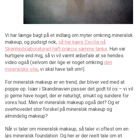
Vi har længe bagt på et indlæg om myter omkring mineralsk
makeup, og pudsigt nok,
så har kære Cecilia på
Skønhedslaboratoriet haft præcis samme tanke
. Hun var
hurtigere end mig, så vi vil varmt anbefale at se hendes
video også (selvom der lige er noget omkring
den
mineralske olie
, vi skal have talt om!).
For mineralsk makeup er en trend, der bliver ved med at
poppe op. Især i Skandinavien passer det godt til os – vi vil
jo gerne have noget, der er naturligt, smukt og sundere for
vores hud. Men er mineralsk makeup også det? Og er
overhovedet stor forskel på mineralsk makeup og
almindelig makeup?
Når vi taler om mineralsk makeup, så taler vi oftest om en
løs mineralsk foundation. Og her er der reelt tale om et