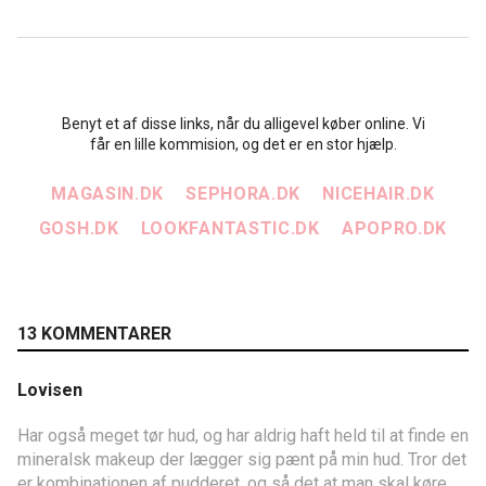
Benyt et af disse links, når du alligevel køber online. Vi
får en lille kommision, og det er en stor hjælp.
MAGASIN.DK
SEPHORA.DK
NICEHAIR.DK
GOSH.DK
LOOKFANTASTIC.DK
APOPRO.DK
13 KOMMENTARER
Lovisen
Har også meget tør hud, og har aldrig haft held til at finde en
mineralsk makeup der lægger sig pænt på min hud. Tror det
er kombinationen af pudderet, og så det at man skal køre