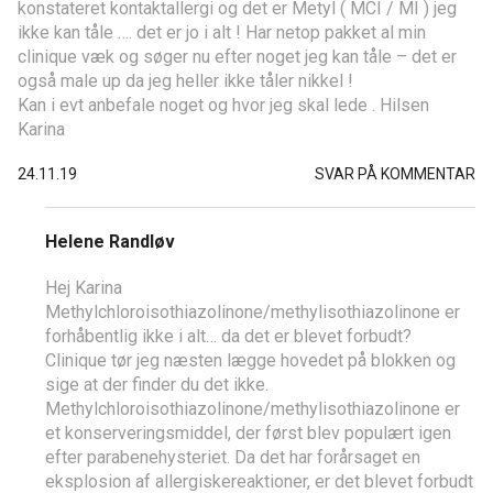
konstateret kontaktallergi og det er Metyl ( MCI / MI ) jeg
ikke kan tåle …. det er jo i alt ! Har netop pakket al min
clinique væk og søger nu efter noget jeg kan tåle – det er
også male up da jeg heller ikke tåler nikkel !
Kan i evt anbefale noget og hvor jeg skal lede . Hilsen
Karina
24.11.19
SVAR PÅ KOMMENTAR
Helene Randløv
Hej Karina
Methylchloroisothiazolinone/methylisothiazolinone er
forhåbentlig ikke i alt… da det er blevet forbudt?
Clinique tør jeg næsten lægge hovedet på blokken og
sige at der finder du det ikke.
Methylchloroisothiazolinone/methylisothiazolinone er
et konserveringsmiddel, der først blev populært igen
efter parabenehysteriet. Da det har forårsaget en
eksplosion af allergiskereaktioner, er det blevet forbudt