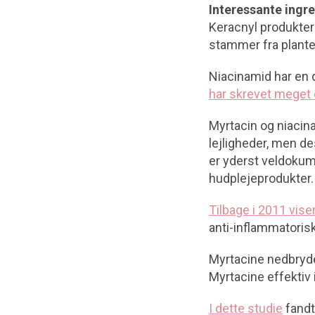
Interessante ingr
Keracnyl produkter
stammer fra plante
Niacinamid har en 
har skrevet meget 
Myrtacin og niacina
lejligheder, men d
er yderst veldokum
hudplejeprodukter.
Tilbage i 2011 vise
anti-inflammatorisk
Myrtacine nedbryde
Myrtacine effektiv
I dette studie
fandt