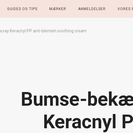
GUIDES OG TIPS
MÆRKER
ANMELDELSER
VORES 
ay Keracnyl PP anti-blemish soothing cream
Bumse-bekæ
Keracnyl P