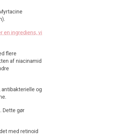
 Myrtacine
n).
r en ingrediens, vi
d flere
ten af niacinamid
ndre
 antibakterielle og
ne.
 Dette gør
det med retinoid