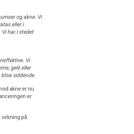
 bumser og akne. Vi
tas eller i
 Vi har i stedet
neffektive. Vi
me, gelé eller
 blive siddende.
mod akne er nu
lanceringen er
 virkning på