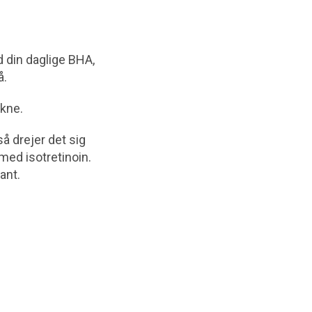
d din daglige BHA,
å.
akne.
å drejer det sig
med isotretinoin.
ant.