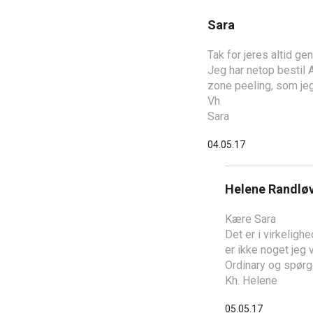
Sara
Tak for jeres altid g
Jeg har netop bestil A
zone peeling, som jeg
Vh
Sara
04.05.17
Helene Randlø
Kære Sara
Det er i virkeligh
er ikke noget jeg v
Ordinary og spørg
Kh. Helene
05.05.17