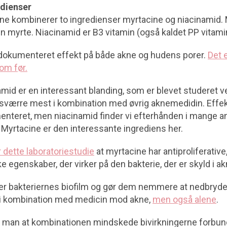
edienser
ne kombinerer to ingredienser myrtacine og niacinamid.
n myrte. Niacinamid er B3 vitamin (også kaldet PP vitami
dokumenteret effekt på både akne og hudens porer.
Det e
om før.
mid er en interessant blanding, som er blevet studeret ve
esværre mest i kombination med øvrig aknemedidin. Effek
enteret, men niacinamid finder vi efterhånden i mange a
 Myrtacine er den interessante ingrediens her.
r dette laboratoriestudie
at myrtacine har antiproliferative,
e egenskaber, der virker på den bakterie, der er skyld i ak
r bakteriernes biofilm og gør dem nemmere at nedbryde.
 i kombination med medicin mod akne,
men også alene
.
 man at kombinationen mindskede bivirkningerne forbun