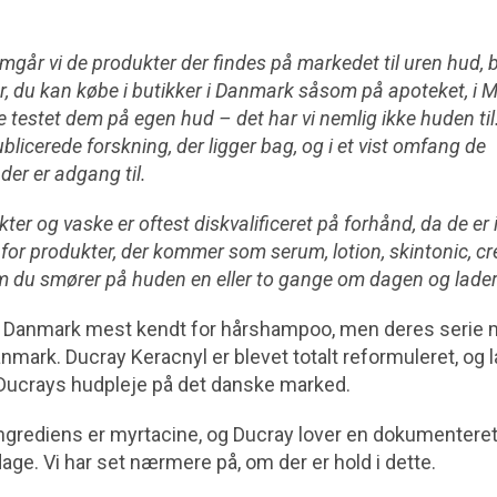
mgår vi de produkter der findes på markedet til uren hud,
r, du kan købe i butikker i Danmark såsom på apoteket, i Ma
 testet dem på egen hud – det har vi nemlig ikke huden til.
icerede forskning, der ligger bag, og i et vist omfang de
der er adgang til.
er og vaske er oftest diskvalificeret på forhånd, da de er i
 for produkter, der kommer som serum, lotion, skintonic, cre
m du smører på huden en eller to gange om dagen og lader
i Danmark mest kendt for hårshampoo, men deres serie 
mark. Ducray Keracnyl er blevet totalt reformuleret, og 
r Ducrays hudpleje på det danske marked.
ingrediens er myrtacine, og Ducray lover en dokumenteret
age. Vi har set nærmere på, om der er hold i dette.