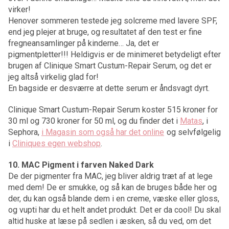
virker!
Henover sommeren testede jeg solcreme med lavere SPF,
end jeg plejer at bruge, og resultatet af den test er fine
fregneansamlinger på kinderne… Ja, det er
pigmentpletter!!! Heldigvis er de minimeret betydeligt efter
brugen af Clinique Smart Custum-Repair Serum, og det er
jeg altså virkelig glad for!
En bagside er desværre at dette serum er åndsvagt dyrt.
Clinique Smart Custum-Repair Serum koster 515 kroner for
30 ml og 730 kroner for 50 ml, og du finder det i
Matas
, i
Sephora,
i Magasin som også har det online
og selvfølgelig
i
Cliniques egen webshop
.
10. MAC Pigment i farven Naked Dark
De der pigmenter fra MAC, jeg bliver aldrig træt af at lege
med dem! De er smukke, og så kan de bruges både her og
der, du kan også blande dem i en creme, væske eller gloss,
og vupti har du et helt andet produkt. Det er da cool! Du skal
altid huske at læse på sedlen i æsken, så du ved, om det