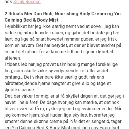
hos
Klinik Rococo
.
2.Rituals Mei Dao Rich, Nourishing Body Cream og Yin
Calming Bed & Body Mist
I øjeblikket har jeg ikke særlig nemt ved at sove… jeg kan
sidde og arbejde inde i stuen, og gabe det bedste jeg har
lært, og lige så snart hovedet rammer puden, er jeg frisk
som en havørn. Det har betydet, at der er blevet ændret på
en hel del rutiner for at komme lidt ned i gear i løbet af
aftenen.
I tidens løb har jeg prøvet ualmindelig mange forskellige
ting, som skulle virke søvndyssende i et eller andet
omfang… Det virker bare ikke særlig godt, når ens
hårdtarbejdende hjerne nægter at give slip og tage et
øjebliks pause.
Det, der virker for mig, er at få skyllet dagen af, det gør jeg i
havet… hele året! De dage hvor jeg kan mærke, at det nok
bliver svært at få ro, cykler jeg ned og svømmer en tur. Når
jeg kommer hjem, skal huden lige skylles, hvorefter jeg
smører denne skønne creme på. Når det er sengetid, tager
jeg Yin Calming Bed & Body Mist med ind i soveværelset,