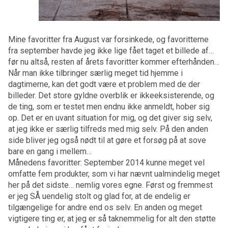
Mine favoritter fra August var forsinkede, og favoritterne
fra september havde jeg ikke lige fået taget et billede af…
før nu altså, resten af årets favoritter kommer efterhånden…
Når man ikke tilbringer særlig meget tid hjemme i
dagtimerne, kan det godt være et problem med de der
billeder. Det store gyldne overblik er ikkeeksisterende, og
de ting, som er testet men endnu ikke anmeldt, hober sig
op. Det er en uvant situation for mig, og det giver sig selv,
at jeg ikke er særlig tilfreds med mig selv. På den anden
side bliver jeg også nødt til at gøre et forsøg på at sove
bare en gang i mellem…
Månedens favoritter: September 2014 kunne meget vel
omfatte fem produkter, som vi har nævnt ualmindelig meget
her på det sidste… nemlig vores egne. Først og fremmest
er jeg SÅ uendelig stolt og glad for, at de endelig er
tilgængelige for andre end os selv. En anden og meget
vigtigere ting er, at jeg er så taknemmelig for alt den støtte