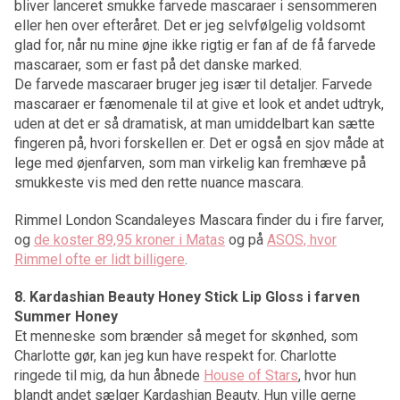
bliver lanceret smukke farvede mascaraer i sensommeren
eller hen over efteråret. Det er jeg selvfølgelig voldsomt
glad for, når nu mine øjne ikke rigtig er fan af de få farvede
mascaraer, som er fast på det danske marked.
De farvede mascaraer bruger jeg især til detaljer. Farvede
mascaraer er fænomenale til at give et look et andet udtryk,
uden at det er så dramatisk, at man umiddelbart kan sætte
fingeren på, hvori forskellen er. Det er også en sjov måde at
lege med øjenfarven, som man virkelig kan fremhæve på
smukkeste vis med den rette nuance mascara.
Rimmel London Scandaleyes Mascara finder du i fire farver,
og
de koster 89,95 kroner i Matas
og på
ASOS, hvor
Rimmel ofte er lidt billigere
.
8. Kardashian Beauty Honey Stick Lip Gloss i farven
Summer Honey
Et menneske som brænder så meget for skønhed, som
Charlotte gør, kan jeg kun have respekt for. Charlotte
ringede til mig, da hun åbnede
House of Stars
, hvor hun
blandt andet sælger Kardashian Beauty. Hun ville gerne