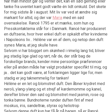
Når man mindst går og venter det, kan en sød gerning eller
tanke fra uventet kant godt vælte én lidt omkuld. Det skete
for mig sidste år i august. Mit liv var ved at ændre sig
markant for altid, og der var
Maria
med en sød
overraskelse. Rancé 1795 er et mærke, som hun og
Presskontakterna står for i Danmark. Rancé har produceret
en duftserie, hvor hver enkel duft er opkaldt efter kvinderne
i Napoleons liv… Hélène var en af dem, og netop den duft
synes Maria, at jeg skulle have.
Selvom vi har blogget om skønhed i rimelig lang tid, bliver
jeg stadig lige glad og rørt, når de, der står bag de
forskellige brands, kender mine personlige præferencer
eller på anden måde har valgt produkter specifikt til mig, og
ja… det kan godt være, at forklaringen ligger lige for, men
stadig er jeg taknemmelig for tanken!
Hélène er en let og blomstret duft. Den åbner krydret med
neroli, ylang-ylang og et strejf af kardemomme og kanel,
derefter bliver den sød og blomstret med jasmin, rose og
tonka bønne. Bundnoterne runder duften fint af med
moskus, iris, sandeltræ, styrax og heliotrop
Selvom denne duft kun har få år på bagen, så er Rancé