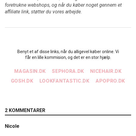
foretrukne webshops, og når du køber noget gennem et
affiliate link, støtter du vores arbejde.
Benyt et af disse links, når du alligevel køber online. Vi
får en lille kommision, og det er en stor hjælp.
MAGASIN.DK
SEPHORA.DK
NICEHAIR.DK
GOSH.DK
LOOKFANTASTIC.DK
APOPRO.DK
2 KOMMENTARER
Nicole