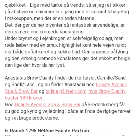
øjeblikket… Lige med tanke på trends, så er jeg ret sikker
på at shine og shimmer er i gang med et seriøst tilbagetog
i makeuppen, men det er en anden historie.
Det, der gør de her blyanter så fantastisk anvendelige, er
deres mere end cremede konsistens.
Under brynet og i øjenkrogen er selvfølgelig oplagt, men
røde læber med en smuk highlightet kant hele vejen rundt
ser både sofistikeret og lækkert ud. Den præcise påføring
og den virkelig cremede konsistens gør det enkelt at bruge
den lige der, hvor du har lyst.
Anastasia Brow Duality finder du i to farver: Camille/Sand
og Shell/Lace , og du finder Anastasia hos
Beauty Avenue
Spa & Brow Bar
og
online på Nelly.com, hvor Brow Duality
koster 189 kroner
.
Hos
Beauty Avenue Spa & Brow Bar
på Frederiksberg får
du god og kyndig vejledning i både at finde de rigtige farver
og i at bruge produkterne.
6. Rancé 1795 Hélène Eau de Parfum