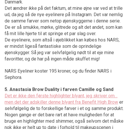
Danmark.
Det ændrer ikke på det faktum, at mine øjne var ved at trille
ud, da jeg så de nye eyelinere på Instagram. Det var nemlig
de samme farver som netop øjenskyggerne i denne serie.
De er så smukke, mørke, glitrede og alt det andet, som kan
få mit lille hjerte til at springe et par slag over.
De eyelinere, som altså i øjeblikket kan købes hos NARS,
er mindst ligeså fantastiske som de oprindelige
øjenskygger. Så jeg var selvfølgelig nødt til at eje mine
favoritter, og de har på ingen måde skuffet mig!
NARS Eyeliner koster 195 kroner, og du finder NARS i
Sephora.
5. Anastasia Brow Duality i farven Camille og Sand
Det er ikke den første highlighter blyant, jeg skriver om…
men det der adskiller denne blyant fra Benefit High Brow
er
selvfølgelig de to forskellige farver i et og samme produkt.
Nogen gange er det bare rart at have muligheden for at
bruge en highlighter med shimmer, også selvom det måske
nok ikke er helt up to date i forhold til makeupscenen i