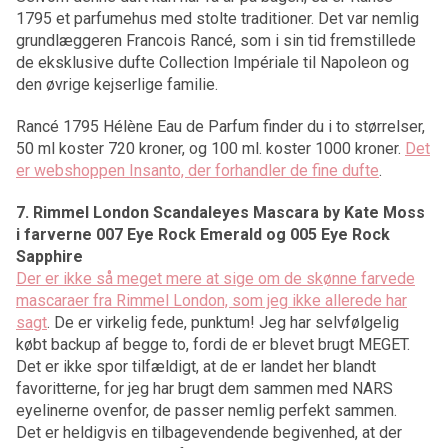
1795 et parfumehus med stolte traditioner. Det var nemlig
grundlæggeren Francois Rancé, som i sin tid fremstillede
de eksklusive dufte Collection Impériale til Napoleon og
den øvrige kejserlige familie.
Rancé 1795 Hélène Eau de Parfum finder du i to størrelser,
50 ml koster 720 kroner, og 100 ml. koster 1000 kroner.
Det
er webshoppen Insanto, der forhandler de fine dufte
.
7. Rimmel London Scandaleyes Mascara by Kate Moss
i farverne 007 Eye Rock Emerald og 005 Eye Rock
Sapphire
Der er ikke så meget mere at sige om de skønne farvede
mascaraer fra Rimmel London, som jeg ikke allerede har
sagt
. De er virkelig fede, punktum! Jeg har selvfølgelig
købt backup af begge to, fordi de er blevet brugt MEGET.
Det er ikke spor tilfældigt, at de er landet her blandt
favoritterne, for jeg har brugt dem sammen med NARS
eyelinerne ovenfor, de passer nemlig perfekt sammen.
Det er heldigvis en tilbagevendende begivenhed, at der