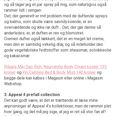
og så tager jeg et par spray på mig, som naturligvis også
rammer lidt i sengen.
Det, der generelt er mit problem med de duftende sprays
og balms, som skulle være søvndyssende, er en
overvældende og ikke rar duft… Det, der gør denne så
anderledes, er, at duften er ren og blomstret.
Cremen dufter også lækkert, det er en meget let creme,
men den er samtidig virkelig drøj, og så indeholder den
gode vegetabilske fedtstoffer som sheasmør, solsikkeolie
og kakaosmør.
Rituals Mei Dao Rich, Nourishing Body Cream koster 135
kroner
og
Yin Calming Bed & Body Mist 140 kroner
og
begge dele kan købes i Magasin eller online i Magasin
Webshop.
3. Appeal 4 prefall collection
Det kan godt være, at det er trættende at læse mine
anprisninger af Appeal 4’s kollektioner, men de rammer plet
hver gang, og det må jeg sige, at jeg er ret så stor fan af!