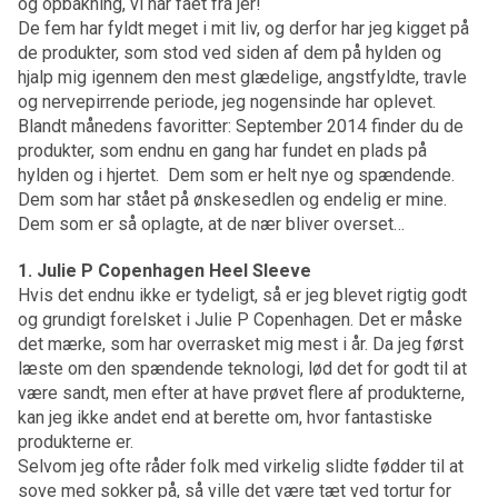
og opbakning, vi har fået fra jer!
De fem har fyldt meget i mit liv, og derfor har jeg kigget på
de produkter, som stod ved siden af dem på hylden og
hjalp mig igennem den mest glædelige, angstfyldte, travle
og nervepirrende periode, jeg nogensinde har oplevet.
Blandt månedens favoritter: September 2014 finder du de
produkter, som endnu en gang har fundet en plads på
hylden og i hjertet. Dem som er helt nye og spændende.
Dem som har stået på ønskesedlen og endelig er mine.
Dem som er så oplagte, at de nær bliver overset…
1. Julie P Copenhagen Heel Sleeve
Hvis det endnu ikke er tydeligt, så er jeg blevet rigtig godt
og grundigt forelsket i Julie P Copenhagen. Det er måske
det mærke, som har overrasket mig mest i år. Da jeg først
læste om den spændende teknologi, lød det for godt til at
være sandt, men efter at have prøvet flere af produkterne,
kan jeg ikke andet end at berette om, hvor fantastiske
produkterne er.
Selvom jeg ofte råder folk med virkelig slidte fødder til at
sove med sokker på, så ville det være tæt ved tortur for