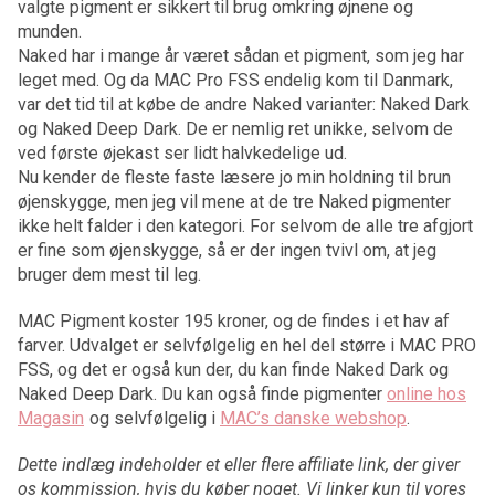
valgte pigment er sikkert til brug omkring øjnene og
munden.
Naked har i mange år været sådan et pigment, som jeg har
leget med. Og da MAC Pro FSS endelig kom til Danmark,
var det tid til at købe de andre Naked varianter: Naked Dark
og Naked Deep Dark. De er nemlig ret unikke, selvom de
ved første øjekast ser lidt halvkedelige ud.
Nu kender de fleste faste læsere jo min holdning til brun
øjenskygge, men jeg vil mene at de tre Naked pigmenter
ikke helt falder i den kategori. For selvom de alle tre afgjort
er fine som øjenskygge, så er der ingen tvivl om, at jeg
bruger dem mest til leg.
MAC Pigment koster 195 kroner, og de findes i et hav af
farver. Udvalget er selvfølgelig en hel del større i MAC PRO
FSS, og det er også kun der, du kan finde Naked Dark og
Naked Deep Dark. Du kan også finde pigmenter
online hos
Magasin
og selvfølgelig i
MAC’s danske webshop
.
Dette indlæg indeholder et eller flere affiliate link, der giver
os kommission, hvis du køber noget. Vi linker kun til vores