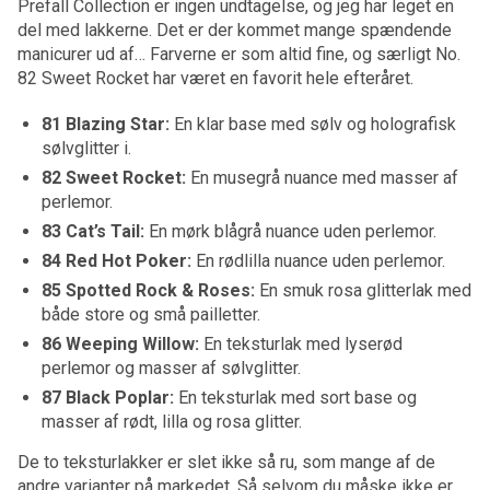
Prefall Collection er ingen undtagelse, og jeg har leget en
del med lakkerne. Det er der kommet mange spændende
manicurer ud af… Farverne er som altid fine, og særligt No.
82 Sweet Rocket har været en favorit hele efteråret.
81 Blazing Star:
En klar base med sølv og holografisk
sølvglitter i.
82 Sweet Rocket:
En musegrå nuance med masser af
perlemor.
83 Cat’s Tail:
En mørk blågrå nuance uden perlemor.
84 Red Hot Poker:
En rødlilla nuance uden perlemor.
85 Spotted Rock & Roses:
En smuk rosa glitterlak med
både store og små pailletter.
86 Weeping Willow:
En teksturlak med lyserød
perlemor og masser af sølvglitter.
87 Black Poplar:
En teksturlak med sort base og
masser af rødt, lilla og rosa glitter.
De to teksturlakker er slet ikke så ru, som mange af de
andre varianter på markedet. Så selvom du måske ikke er