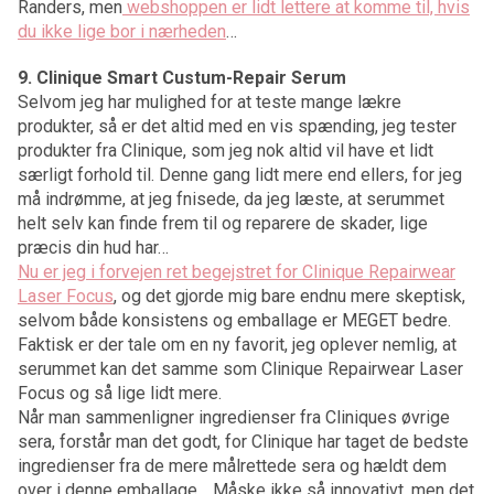
Randers, men
webshoppen er lidt lettere at komme til, hvis
du ikke lige bor i nærheden
…
9. Clinique Smart Custum-Repair Serum
Selvom jeg har mulighed for at teste mange lækre
produkter, så er det altid med en vis spænding, jeg tester
produkter fra Clinique, som jeg nok altid vil have et lidt
særligt forhold til. Denne gang lidt mere end ellers, for jeg
må indrømme, at jeg fnisede, da jeg læste, at serummet
helt selv kan finde frem til og reparere de skader, lige
præcis din hud har…
Nu er jeg i forvejen ret begejstret for Clinique Repairwear
Laser Focus
, og det gjorde mig bare endnu mere skeptisk,
selvom både konsistens og emballage er MEGET bedre.
Faktisk er der tale om en ny favorit, jeg oplever nemlig, at
serummet kan det samme som Clinique Repairwear Laser
Focus og så lige lidt mere.
Når man sammenligner ingredienser fra Cliniques øvrige
sera, forstår man det godt, for Clinique har taget de bedste
ingredienser fra de mere målrettede sera og hældt dem
over i denne emballage… Måske ikke så innovativt, men det