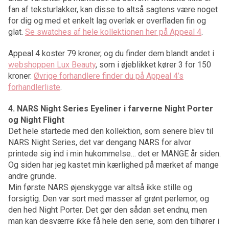
fan af teksturlakker, kan disse to altså sagtens være noget
for dig og med et enkelt lag overlak er overfladen fin og
glat.
Se swatches af hele kollektionen her på Appeal 4
.
Appeal 4 koster 79 kroner, og du finder dem blandt andet i
webshoppen Lux Beauty
, som i øjeblikket kører 3 for 150
kroner.
Øvrige forhandlere finder du på Appeal 4’s
forhandlerliste
.
4. NARS Night Series Eyeliner i farverne Night Porter
og Night Flight
Det hele startede med den kollektion, som senere blev til
NARS Night Series, det var dengang NARS for alvor
printede sig ind i min hukommelse… det er MANGE år siden.
Og siden har jeg kastet min kærlighed på mærket af mange
andre grunde.
Min første NARS øjenskygge var altså ikke stille og
forsigtig. Den var sort med masser af grønt perlemor, og
den hed Night Porter. Det gør den sådan set endnu, men
man kan desværre ikke få hele den serie, som den tilhører i