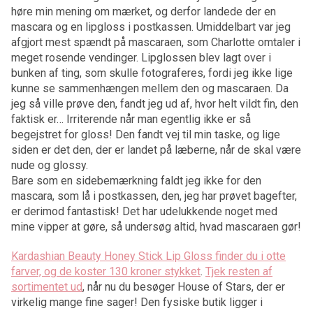
høre min mening om mærket, og derfor landede der en
mascara og en lipgloss i postkassen. Umiddelbart var jeg
afgjort mest spændt på mascaraen, som Charlotte omtaler i
meget rosende vendinger. Lipglossen blev lagt over i
bunken af ting, som skulle fotograferes, fordi jeg ikke lige
kunne se sammenhængen mellem den og mascaraen. Da
jeg så ville prøve den, fandt jeg ud af, hvor helt vildt fin, den
faktisk er… Irriterende når man egentlig ikke er så
begejstret for gloss! Den fandt vej til min taske, og lige
siden er det den, der er landet på læberne, når de skal være
nude og glossy.
Bare som en sidebemærkning faldt jeg ikke for den
mascara, som lå i postkassen, den, jeg har prøvet bagefter,
er derimod fantastisk! Det har udelukkende noget med
mine vipper at gøre, så undersøg altid, hvad mascaraen gør!
Kardashian Beauty Honey Stick Lip Gloss finder du i otte
farver, og de koster 130 kroner stykket
.
Tjek resten af
sortimentet ud
, når nu du besøger House of Stars, der er
virkelig mange fine sager! Den fysiske butik ligger i