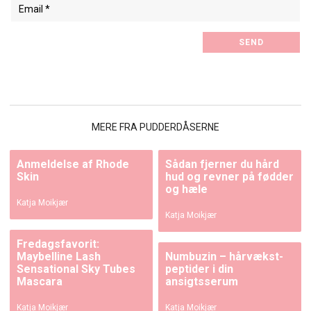
MERE FRA PUDDERDÅSERNE
Anmeldelse af Rhode
Sådan fjerner du hård
Skin
hud og revner på fødder
og hæle
Katja Moikjær
Katja Moikjær
Fredagsfavorit:
Maybelline Lash
Numbuzin – hårvækst-
Sensational Sky Tubes
peptider i din
Mascara
ansigtsserum
Katja Moikjær
Katja Moikjær