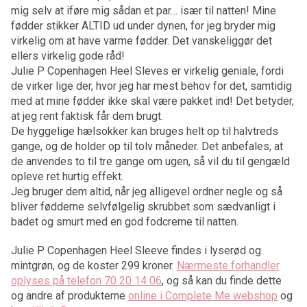
mig selv at iføre mig sådan et par… især til natten! Mine
fødder stikker ALTID ud under dynen, for jeg bryder mig
virkelig om at have varme fødder. Det vanskeliggør det
ellers virkelig gode råd!
Julie P Copenhagen Heel Sleves er virkelig geniale, fordi
de virker lige der, hvor jeg har mest behov for det, samtidig
med at mine fødder ikke skal være pakket ind! Det betyder,
at jeg rent faktisk får dem brugt.
De hyggelige hælsokker kan bruges helt op til halvtreds
gange, og de holder op til tolv måneder. Det anbefales, at
de anvendes to til tre gange om ugen, så vil du til gengæld
opleve ret hurtig effekt.
Jeg bruger dem altid, når jeg alligevel ordner negle og så
bliver fødderne selvfølgelig skrubbet som sædvanligt i
badet og smurt med en god fodcreme til natten.
Julie P Copenhagen Heel Sleeve findes i lyserød og
mintgrøn, og de koster 299 kroner.
Nærmeste forhandler
oplyses på telefon 70 20 14 06
, og så kan du finde dette
og andre af produkterne
online i Complete Me webshop
og