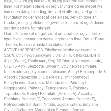
pleje, selvom jeg kun er 25, da jeg allerede har masser af
linjer. For meget solarie, da jeg var yngre og en meget lys
hud er en dårlig blanding, det ved vi alle. Jeg ved godt, at
foundation nok er noget af det sidste, der kan gøre en
forskel, men jeg elsker alligevel tanken om, at også denne
gør det bedste for min hud.
I har ofte snakket meget varmt om peptider og vil derfor
høre, hvad i mener om denne ingrediens liste. Det er Peter
Thomas Roth un wrinkle foundation btw.
ACTIVE INGREDIENTS: Ethylhexyl Methoxycinnamate
5.50%, Ethylhexyl Salicylate 3.0%. OTHER INGREDIENTS:
Aqua (Water), Disiloxane, Peg-30 Dipolyhydroxystearate,
C12-15 Alkyl Benzoate, Glycerin, Ethylhexyl Palmitate,
Isohexadecane, Cyclopentasiloxane, Acetyl Hexapeptide-8,
Acetyl Octapeptide-3, Dipeptide Diaminobutyroyl
Benzylamide Diacetate, Maltodextrin, Palmitoyl
Oligopeptide, Palmitoyl Tetrapeptide-7, Palmitoyl
Tripeptide-5, Retinyl Palmitate (Vitamin A), Ascorbyl
Palmitate (Vitamin C), Tocopheryl Acetate (Vitamin E),
Polysorbate 20, Boron Nitride, Jojoba Esters, Butylene
Glycol, Carbomer, Magnesium Stearate, Sodium