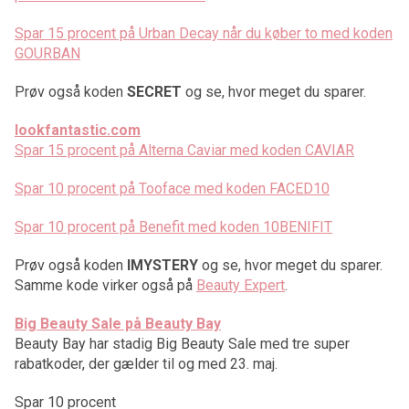
Spar 15 procent på Urban Decay når du køber to med koden
GOURBAN
Prøv også koden
SECRET
og se, hvor meget du sparer.
lookfantastic.com
Spar 15 procent på Alterna Caviar med koden CAVIAR
Spar 10 procent på Tooface med koden FACED10
Spar 10 procent på Benefit med koden 10BENIFIT
Prøv også koden
IMYSTERY
og se, hvor meget du sparer.
Samme kode virker også på
Beauty Expert
.
Big Beauty Sale på Beauty Bay
Beauty Bay har stadig Big Beauty Sale med tre super
rabatkoder, der gælder til og med 23. maj.
Spar 10 procent