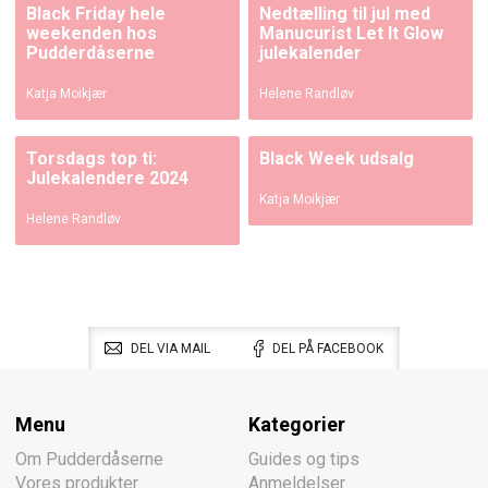
Black Friday hele
Nedtælling til jul med
weekenden hos
Manucurist Let It Glow
Pudderdåserne
julekalender
Katja Moikjær
Helene Randløv
Torsdags top ti:
Black Week udsalg
Julekalendere 2024
Katja Moikjær
Helene Randløv
DEL VIA MAIL
DEL PÅ FACEBOOK
Menu
Kategorier
Om Pudderdåserne
Guides og tips
Vores produkter
Anmeldelser