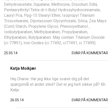
Dehydroacetate, Squalane, Methicone, Disodium Edta,
Pentaerythrityl Tetra-di-t-Butyl Hydroxyhydrocinnamate,
Lauryl Pca, Ppg-15 Stearyl Ether, Isopropyl Titanium
Triisostearate, Dipotassium Glycyrrhizate, Silica, Zea Mays
(Corn) Starch, Propylene Glycol, Phenoxyethanol ,
Isobutylparaben, Methylparaben, Propylparaben,
Ethylparaben, Butylparaben. May contain: Titanium Dioxide
(ci 77891), Iron Oxides (ci 77492, ci77491, ci 77499).
25.05.14
SVAR PÅ KOMMENTAR
Katja Moikjær
Hej Chanie. Har jeg ikke lige svaret dig på det
spørgsmål et andet sted? Det er jeg helt sikker på? Kh.
Katja
26.05.14
SVAR PÅ KOMMENTAR