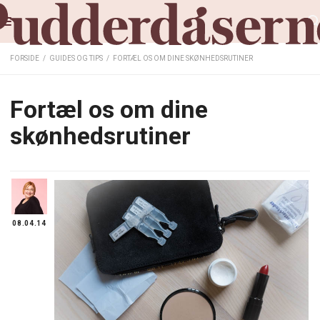
FORSIDE
/
GUIDES OG TIPS
/
FORTÆL OS OM DINE SKØNHEDSRUTINER
Fortæl os om dine
skønhedsrutiner
08.04.14