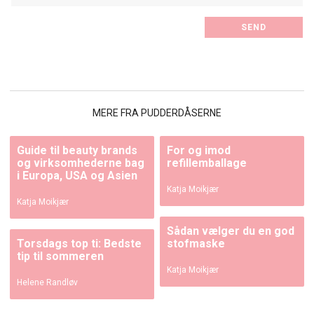
MERE FRA PUDDERDÅSERNE
Guide til beauty brands
For og imod
og virksomhederne bag
refillemballage
i Europa, USA og Asien
Katja Moikjær
Katja Moikjær
Sådan vælger du en god
Torsdags top ti: Bedste
stofmaske
tip til sommeren
Katja Moikjær
Helene Randløv