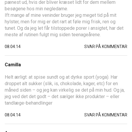
pænest ud, hvis der bliver kræset lidt for dem mellem
besøgene hos min negledame.
Ift mange af mine veninder bruger jeg meget tid på mit
hylster, men for mig er det rart at føle mig frisk, ren og
tunet. Og da jeg let får tilstoppede porer i ansigtet, har det
meste af rutinen fulgt mig siden teenageårene.
08.04.14
SVAR PÅ KOMMENTAR
Camilla
Helt ærligt: at spise sundt og at dyrke sport (yoga). Har
droppet alt sukker (slik, is, chokolade, kager, etc) for en
måned siden – og jeg kan virkelig se det på min hud. Og ja,
jeg ved det det godt – det sælger ikke produkter – eller
tandlæge-behandlinger
08.04.14
SVAR PÅ KOMMENTAR