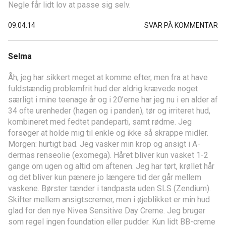
Negle får lidt lov at passe sig selv.
09.04.14
SVAR PÅ KOMMENTAR
Selma
Åh, jeg har sikkert meget at komme efter, men fra at have
fuldstændig problemfrit hud der aldrig krævede noget
særligt i mine teenage år og i 20’erne har jeg nu i en alder af
34 ofte urenheder (hagen og i panden), tør og irriteret hud,
kombineret med fedtet pandeparti, samt rødme. Jeg
forsøger at holde mig til enkle og ikke så skrappe midler.
Morgen: hurtigt bad. Jeg vasker min krop og ansigt i A-
dermas renseolie (exomega). Håret bliver kun vasket 1-2
gange om ugen og altid om aftenen. Jeg har tørt, krøllet hår
og det bliver kun pænere jo længere tid der går mellem
vaskene. Børster tænder i tandpasta uden SLS (Zendium).
Skifter mellem ansigtscremer, men i øjeblikket er min hud
glad for den nye Nivea Sensitive Day Creme. Jeg bruger
som regel ingen foundation eller pudder. Kun lidt BB-creme