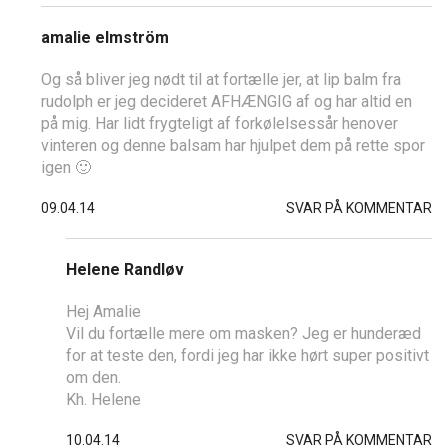
amalie elmström
Og så bliver jeg nødt til at fortælle jer, at lip balm fra
rudolph er jeg decideret AFHÆNGIG af og har altid en
på mig. Har lidt frygteligt af forkølelsessår henover
vinteren og denne balsam har hjulpet dem på rette spor
igen 🙂
09.04.14
SVAR PÅ KOMMENTAR
Helene Randløv
Hej Amalie
Vil du fortælle mere om masken? Jeg er hunderæd
for at teste den, fordi jeg har ikke hørt super positivt
om den.
Kh. Helene
10.04.14
SVAR PÅ KOMMENTAR