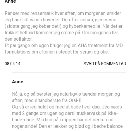
Anne
Renser med rensemælk hver aften, om morgenen smider
jeg bare lidt vand i hovedet. Derefter serum, øjencreme
(sidste gang jeg køber det!) og hybenkerneolie. Når det er
trukket helt ind kommer jeg creme på. Om morgenen har
den solfaktor..
Et par gange om ugen bruger jeg en AHA treatment fra MD
formulations om aftenen i stedet for serum og olie.
08.04.14
SVAR PÅ KOMMENTAR
Anne
Nå ja, og så børster jeg naturligvis tænder morgen og
aften, med eltandbørste fra Oral-B.
Og så er jeg holdt op med at bade hver dag. Jeg nøjes
med 2 gange om ugen og dertil truckervask på ikke-
bade-dage. Min hud på kroppen har det bedre end
nogensinde! Den er lækker og blød og i bedre balance