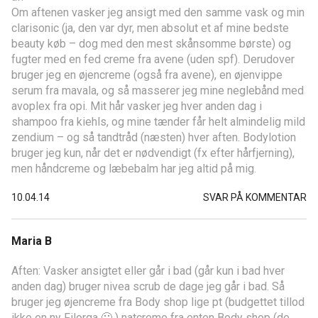
Om aftenen vasker jeg ansigt med den samme vask og min
clarisonic (ja, den var dyr, men absolut et af mine bedste
beauty køb – dog med den mest skånsomme børste) og
fugter med en fed creme fra avene (uden spf). Derudover
bruger jeg en øjencreme (også fra avene), en øjenvippe
serum fra mavala, og så masserer jeg mine neglebånd med
avoplex fra opi. Mit hår vasker jeg hver anden dag i
shampoo fra kiehls, og mine tænder får helt almindelig mild
zendium – og så tandtråd (næsten) hver aften. Bodylotion
bruger jeg kun, når det er nødvendigt (fx efter hårfjerning),
men håndcreme og læbebalm har jeg altid på mig.
10.04.14
SVAR PÅ KOMMENTAR
Maria B
Aften: Vasker ansigtet eller går i bad (går kun i bad hver
anden dag) bruger nivea scrub de dage jeg går i bad. Så
bruger jeg øjencreme fra Body shop lige pt (budgettet tillod
ikke en ny Filorga 🙁 ) natcreme fra enten Body shop (de