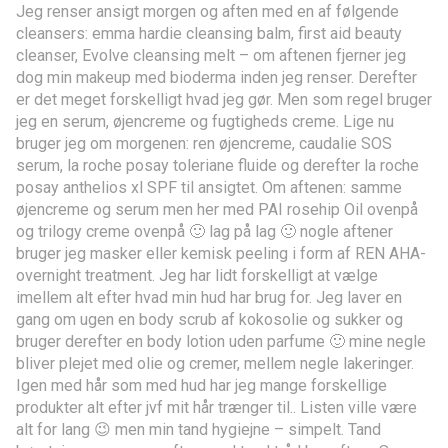
Jeg renser ansigt morgen og aften med en af følgende
cleansers: emma hardie cleansing balm, first aid beauty
cleanser, Evolve cleansing melt – om aftenen fjerner jeg
dog min makeup med bioderma inden jeg renser. Derefter
er det meget forskelligt hvad jeg gør. Men som regel bruger
jeg en serum, øjencreme og fugtigheds creme. Lige nu
bruger jeg om morgenen: ren øjencreme, caudalie SOS
serum, la roche posay toleriane fluide og derefter la roche
posay anthelios xl SPF til ansigtet. Om aftenen: samme
øjencreme og serum men her med PAI rosehip Oil ovenpå
og trilogy creme ovenpå 🙂 lag på lag 🙂 nogle aftener
bruger jeg masker eller kemisk peeling i form af REN AHA-
overnight treatment. Jeg har lidt forskelligt at vælge
imellem alt efter hvad min hud har brug for. Jeg laver en
gang om ugen en body scrub af kokosolie og sukker og
bruger derefter en body lotion uden parfume 🙂 mine negle
bliver plejet med olie og cremer, mellem negle lakeringer.
Igen med hår som med hud har jeg mange forskellige
produkter alt efter jvf mit hår trænger til.. Listen ville være
alt for lang 😉 men min tand hygiejne – simpelt. Tand