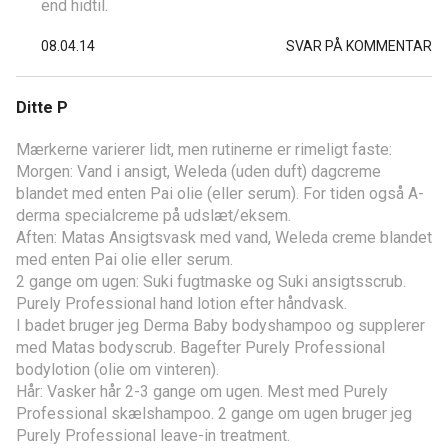
end hidtil.
08.04.14
SVAR PÅ KOMMENTAR
Ditte P
Mærkerne varierer lidt, men rutinerne er rimeligt faste:
Morgen: Vand i ansigt, Weleda (uden duft) dagcreme
blandet med enten Pai olie (eller serum). For tiden også A-
derma specialcreme på udslæt/eksem.
Aften: Matas Ansigtsvask med vand, Weleda creme blandet
med enten Pai olie eller serum.
2 gange om ugen: Suki fugtmaske og Suki ansigtsscrub.
Purely Professional hand lotion efter håndvask.
I badet bruger jeg Derma Baby bodyshampoo og supplerer
med Matas bodyscrub. Bagefter Purely Professional
bodylotion (olie om vinteren).
Hår: Vasker hår 2-3 gange om ugen. Mest med Purely
Professional skælshampoo. 2 gange om ugen bruger jeg
Purely Professional leave-in treatment.