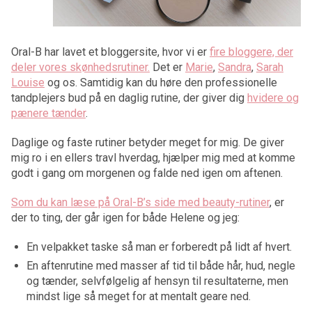
Oral-B har lavet et bloggersite, hvor vi er
fire bloggere, der
deler vores skønhedsrutiner.
Det er
Marie
,
Sandra
,
Sarah
Louise
og os. Samtidig kan du høre den professionelle
tandplejers bud på en daglig rutine, der giver dig
hvidere og
pænere tænder
.
Daglige og faste rutiner betyder meget for mig. De giver
mig ro i en ellers travl hverdag, hjælper mig med at komme
godt i gang om morgenen og falde ned igen om aftenen.
Som du kan læse på Oral-B’s side med beauty-rutiner
, er
der to ting, der går igen for både Helene og jeg:
En velpakket taske så man er forberedt på lidt af hvert.
En aftenrutine med masser af tid til både hår, hud, negle
og tænder, selvfølgelig af hensyn til resultaterne, men
mindst lige så meget for at mentalt geare ned.