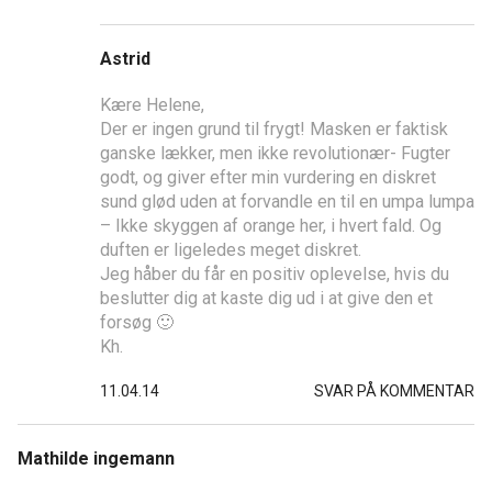
Astrid
Kære Helene,
Der er ingen grund til frygt! Masken er faktisk
ganske lækker, men ikke revolutionær- Fugter
godt, og giver efter min vurdering en diskret
sund glød uden at forvandle en til en umpa lumpa
– Ikke skyggen af orange her, i hvert fald. Og
duften er ligeledes meget diskret.
Jeg håber du får en positiv oplevelse, hvis du
beslutter dig at kaste dig ud i at give den et
forsøg 🙂
Kh.
11.04.14
SVAR PÅ KOMMENTAR
Mathilde ingemann