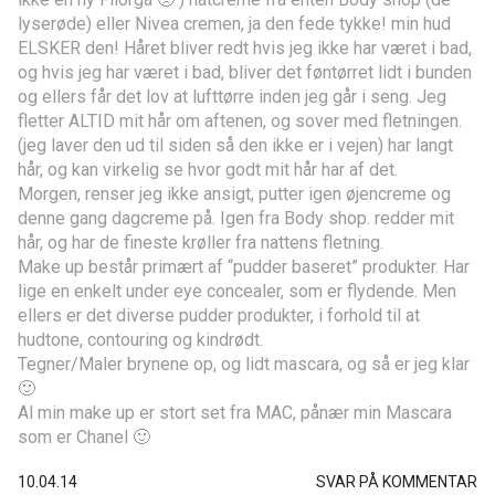
lyserøde) eller Nivea cremen, ja den fede tykke! min hud
ELSKER den! Håret bliver redt hvis jeg ikke har været i bad,
og hvis jeg har været i bad, bliver det føntørret lidt i bunden
og ellers får det lov at lufttørre inden jeg går i seng. Jeg
fletter ALTID mit hår om aftenen, og sover med fletningen.
(jeg laver den ud til siden så den ikke er i vejen) har langt
hår, og kan virkelig se hvor godt mit hår har af det.
Morgen, renser jeg ikke ansigt, putter igen øjencreme og
denne gang dagcreme på. Igen fra Body shop. redder mit
hår, og har de fineste krøller fra nattens fletning.
Make up består primært af “pudder baseret” produkter. Har
lige en enkelt under eye concealer, som er flydende. Men
ellers er det diverse pudder produkter, i forhold til at
hudtone, contouring og kindrødt.
Tegner/Maler brynene op, og lidt mascara, og så er jeg klar
🙂
Al min make up er stort set fra MAC, pånær min Mascara
som er Chanel 🙂
10.04.14
SVAR PÅ KOMMENTAR