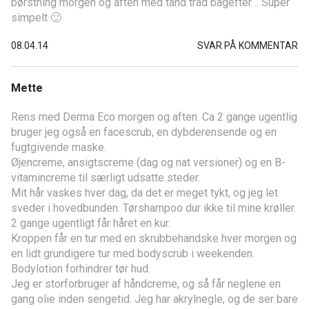
børstning morgen og aften med tand tråd bagefter .. Super
simpelt 🙂
08.04.14
SVAR PÅ KOMMENTAR
Mette
Rens med Derma Eco morgen og aften. Ca 2 gange ugentlig
bruger jeg også en facescrub, en dybderensende og en
fugtgivende maske.
Øjencreme, ansigtscreme (dag og nat versioner) og en B-
vitamincreme til særligt udsatte steder.
Mit hår vaskes hver dag, da det er meget tykt, og jeg let
sveder i hovedbunden. Tørshampoo dur ikke til mine krøller.
2 gange ugentligt får håret en kur.
Kroppen får en tur med en skrubbehandske hver morgen og
en lidt grundigere tur med bodyscrub i weekenden.
Bodylotion forhindrer tør hud.
Jeg er storforbruger af håndcreme, og så får neglene en
gang olie inden sengetid. Jeg har akrylnegle, og de ser bare