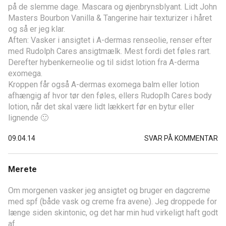
på de slemme dage. Mascara og øjenbrynsblyant. Lidt John
Masters Bourbon Vanilla & Tangerine hair texturizer i håret
og så er jeg klar.
Aften: Vasker i ansigtet i A-dermas renseolie, renser efter
med Rudolph Cares ansigtmælk. Mest fordi det føles rart.
Derefter hybenkerneolie og til sidst lotion fra A-derma
exomega.
Kroppen får også A-dermas exomega balm eller lotion
afhængig af hvor tør den føles, ellers Rudoplh Cares body
lotion, når det skal være lidt lækkert før en bytur eller
lignende 🙂
09.04.14
SVAR PÅ KOMMENTAR
Merete
Om morgenen vasker jeg ansigtet og bruger en dagcreme
med spf (både vask og creme fra avene). Jeg droppede for
længe siden skintonic, og det har min hud virkeligt haft godt
af.