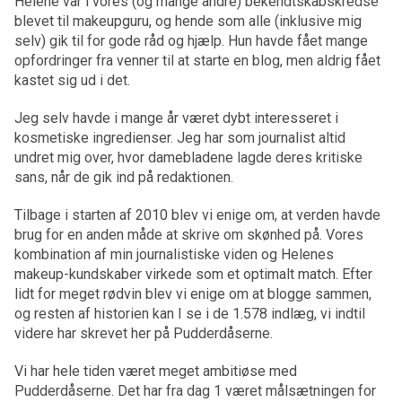
Helene var i vores (og mange andre) bekendtskabskredse
blevet til makeupguru, og hende som alle (inklusive mig
selv) gik til for gode råd og hjælp. Hun havde fået mange
opfordringer fra venner til at starte en blog, men aldrig fået
kastet sig ud i det.
Jeg selv havde i mange år været dybt interesseret i
kosmetiske ingredienser. Jeg har som journalist altid
undret mig over, hvor damebladene lagde deres kritiske
sans, når de gik ind på redaktionen.
Tilbage i starten af 2010 blev vi enige om, at verden havde
brug for en anden måde at skrive om skønhed på. Vores
kombination af min journalistiske viden og Helenes
makeup-kundskaber virkede som et optimalt match. Efter
lidt for meget rødvin blev vi enige om at blogge sammen,
og resten af historien kan I se i de 1.578 indlæg, vi indtil
videre har skrevet her på Pudderdåserne.
Vi har hele tiden været meget ambitiøse med
Pudderdåserne. Det har fra dag 1 været målsætningen for