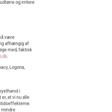
udtørre og irritere
gså være
ing afhængig af
pøge med, faktisk
i.dk
.
macy, Logona,
xyethanol i
r, at vi nu alle
tidseffekterne.
r mindre