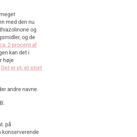
 meget
 men med den nu
thiazolinone og
gsmidler, og de
ca. 2 procent af
gen kan det i
r høje
.
Det er pt. et stort
er andre navne.
B.
t. på
 en konserverende