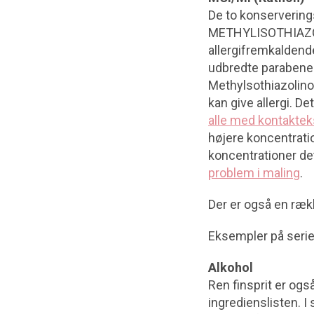
De to konserveri
METHYLISOTHIAZOLI
allergifremkaldend
udbredte parabene-
Methylsothiazolino
kan give allergi. D
alle med kontaktek
højere koncentratio
koncentrationer det
problem i maling
.
Der er også en ræ
Eksempler på serier
Alkohol
Ren finsprit er ogs
ingredienslisten. I