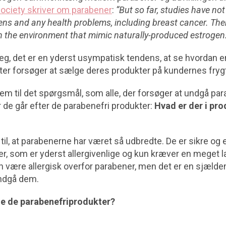
ociety skriver om parabener
:
“But so far, studies have no
ens and any health problems, including breast cancer. The
 the environment that mimic naturally-produced estrogen.
g, det er en yderst usympatisk tendens, at se hvordan e
r forsøger at sælge deres produkter på kundernes frygt
em til det spørgsmål, som alle, der forsøger at undgå pa
når de går efter de parabenefri produkter:
Hvad er der i pro
 til, at parabenerne har været så udbredte. De er sikre og 
r, som er yderst allergivenlige og kun kræver en meget l
an være allergisk overfor parabener, men det er en sjælden
undgå dem.
lle de parabenefriprodukter?