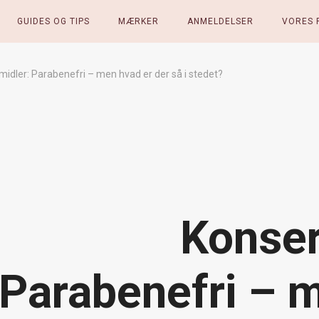
GUIDES OG TIPS
MÆRKER
ANMELDELSER
VORES 
idler: Parabenefri – men hvad er der så i stedet?
Konser
Parabenefri – m