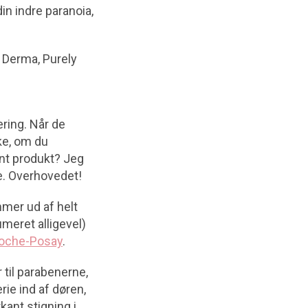
in indre paranoia,
 Derma, Purely
ring. Når de
ke, om du
ent produkt? Jeg
e. Overhovedet!
mer ud af helt
meret alligevel)
 Roche-Posay
.
 til parabenerne,
rie ind af døren,
kant stigning i