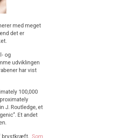
lamerer med meget
end det er
et.
l- og
emme udviklingen
rabener har vist
ximately 100,000
pproximately
n J. Routledge, et
genic”. Et andet
en.
f brystkræft.
Som