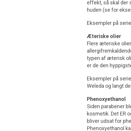
effekt, så skal der 
huden (se for ekse
Eksempler på serie
Æteriske olier
Flere æteriske oli
allergifremkaldend
typen af æterisk ol
er de den hyppigst
Eksempler på serie
Weleda og langt de 
Phenoxyethanol
Siden parabener ble
kosmetik. Det ER og
bliver udsat for p
Phenoxyethanol kan