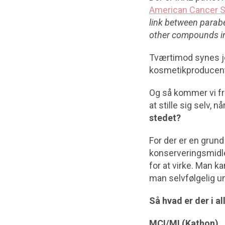
American Cancer S
link between parab
other compounds in
Tværtimod synes je
kosmetikproducente
Og så kommer vi fr
at stille sig selv, 
stedet?
For der er en grund
konserveringsmidle
for at virke. Man k
man selvfølgelig 
Så hvad er der i a
MCI/MI (Kathon)