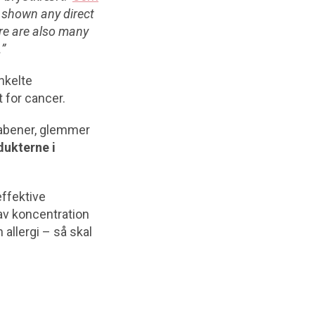
t shown any direct
re are also many
”
nkelte
 for cancer.
rabener, glemmer
dukterne i
effektive
av koncentration
 allergi – så skal