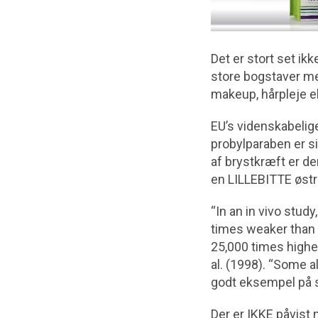
Det er stort set i
store bogstaver me
makeup, hårpleje el
EU’s videnskabelige
probylparaben er s
af brystkræft er de
en LILLEBITTE østr
“In an in vivo stud
times weaker than 
25,000 times higher
al. (1998). “Some a
godt eksempel på s
Der er IKKE påvis