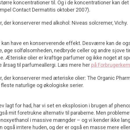
større koncentrationer til. Og i de koncentrationer kan det 
mpel Contact Dermatitis oktober 2007).
r, der konserverer med alkohol: Niveas solcremer, Vichy.
er kan have en konserverende effekt. Desværre kan de o
e, øge solfølsomheden, nedbryde celler og andre sjove t
ie. Æteriske olier er kraftige parfumer og ikke noget at s
e årsag til parfumeallergi. Læs mere her
på Forbrugerkem
r, der konserverer med æteriske olier: The Organic Phar
fleste naturlige og økologiske serier.
v lagt for had, har vi set en eksplosion i brugen af pheno
så mit foretrukne alternativ til paraberne. Men problemet e
henoxyethanol i massive mængder – og vi kender ikke lang
 også irritere huden, og der er også en masse mere elle