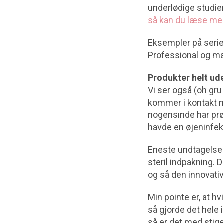
underlødige studier
så kan du læse me
Eksempler på serie
Professional og m
Produkter helt ud
Vi ser også (oh gr
kommer i kontakt m
nogensinde har prøv
havde en øjeninfek
Eneste undtagelse 
steril indpakning. 
og så den innovativ
Min pointe er, at h
så gjorde det hele 
så er det med stige