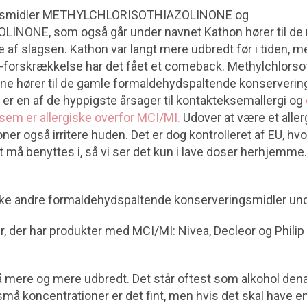
ngsmidler METHYLCHLORISOTHIAZOLINONE og
NONE, som også går under navnet Kathon hører til de
e af slagsen. Kathon var langt mere udbredt før i tiden,
forskrækkelse har det fået et comeback. Methylchlorso
ne hører til de gamle formaldehydspaltende konserverin
et er en af de hyppigste årsager til kontakteksemallergi og
sem er allergiske overfor MCI/MI.
Udover at være et aller
ner også irritere huden. Det er dog kontrolleret af EU, hvo
 må benyttes i, så vi ser det kun i lave doser herhjemme
kke andre formaldehydspaltende konserveringsmidler und
, der har produkter med MCI/MI: Nivea, Decleor og Philip 
å mere og mere udbredt. Det står oftest som alkohol dena
 små koncentrationer er det fint, men hvis det skal have