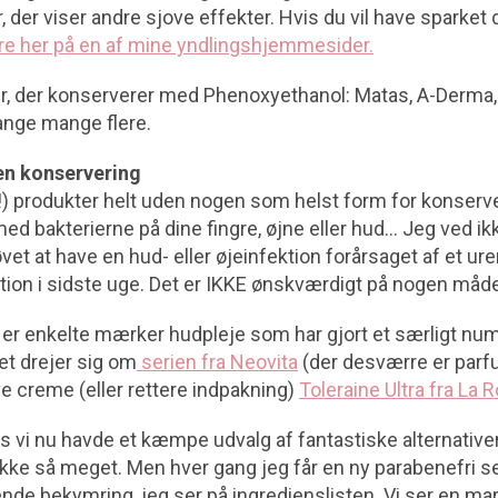
, der viser andre sjove effekter. Hvis du vil have sparket d
re her på en af mine yndlingshjemmesider.
r, der konserverer med Phenoxyethanol: Matas, A-Derma,
ange mange flere.
en konservering
u!) produkter helt uden nogen som helst form for konserve
ed bakterierne på dine fingre, øjne eller hud… Jeg ved ik
et at have en hud- eller øjeinfektion forårsaget af et ur
tion i sidste uge. Det er IKKE ønskværdigt på nogen måd
er enkelte mærker hudpleje som har gjort et særligt num
Det drejer sig om
serien fra Neovita
(der desværre er parfu
e creme (eller rettere indpakning)
Toleraine Ultra fra La
vis vi nu havde et kæmpe udvalg af fantastiske alternativer
ikke så meget. Men hver gang jeg får en ny parabenefri se
nde bekymring, jeg ser på ingredienslisten. Vi ser en mar