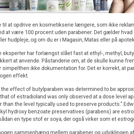
kke til at opdrive en kosmetikserie længere, som ikke rek
d at være 100 procent uden parabener. Det gælder hvad 
ler hudpleje, og om du er i Magasin, Matas eller på apotek
 eksperter har forlængst slået fast at ethyl-, methyl, buty
ikkert at anvende. Påstandene om, at de skulle kunne fr
r simpelthen ikke dokumentation for. Det er korrekt, at pa
ogen effekt.
y, the effect of butylparaben was determined to be appro
that of estradioland was only observed at a dose level a
 than the level typically used to preserve products.” Edwi
lkyl hydroxy benzoate preservatives (parabens) are estro
ådan en type stof er soya, der også virker som et estrog
t nogen sammenhæng mellem parabener og udviklingen a