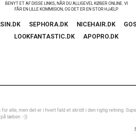
BENYT ET AF DISSE LINKS, NÅR DU ALLIGEVEL KØBER ONLINE. VI
FÅR EN LILLE KOMMISION, OG DET ER EN STOR HJÆLP.
SIN.DK
SEPHORA.DK
NICEHAIR.DK
GOS
LOOKFANTASTIC.DK
APOPRO.DK
for alle, men det er i hvert fald et skridt i den rigtig retning. Sup
 på læben :-))