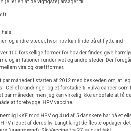
 (eller en af de vigtigste) årsager til:
æft
 hals
en og andre steder, hvor hpv kan finde på at flytte ind
ver 100 forskellige former for hpv der findes give harm
e og irritationer i underlivet og andre steder. Der foreg
llem vira og kræftformer.
 et par måneder i starten af 2012 med beskeden om, at jeg
i. Celleforandringer og et forstadie til vulva cancer som 
 et par måneder, men jeg kan virkelig ikke anbefale at få 
åde at forebygge: HPV vaccine.
emlig IKKE mod HPV og 4 ud af 5 danskere har på et elle
PV i løbet af deres liv. Langt langt de fleste opdager det 
re (især mænd). Så: Vaccine fra 27. august tak!