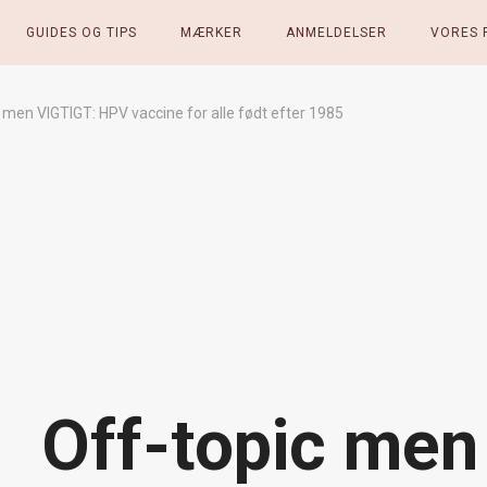
GUIDES OG TIPS
MÆRKER
ANMELDELSER
VORES 
 men VIGTIGT: HPV vaccine for alle født efter 1985
Off-topic me