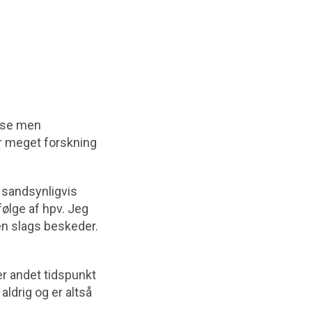
løse men
år meget forskning
 sandsynligvis
følge af hpv. Jeg
den slags beskeder.
r andet tidspunkt
aldrig og er altså