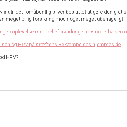
v indtil det forhåbentlig bliver besluttet at gøre den grati
 en meget billig forsikring mod noget meget ubehageligt.
 egen oplevelse med celleforandringer i livmoderhalsen o
inen og HPV på Kræftens Bekæmpelses hjemmeside
mod HPV?