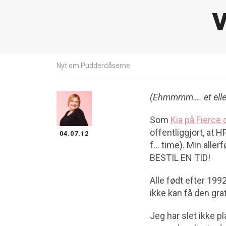
v
Nyt om Pudderdåserne
(Ehmmmm…. et eller 
Som
Kia på Fierce 
offentliggjort, at 
04.07.12
f… time). Min aller
BESTIL EN TID!
Alle født efter 199
ikke kan få den grat
Jeg har slet ikke p