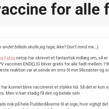
accine for alle 
andet billede skulle jeg tage, ikke? Don’t mind me…)
og Fattig
netop har skrevet et fantastisk indlæg om, så er
HPV vaccinen ENDELIG bliver gratis for alle født mellem 1
første reaktion var at sende en sms til min lillesøster og 
2 har kunnet blive vaccineret et stykke tid. Så det er kun 
is. Men vi kan stadig få den og betale selv.
lads nok på hele Pudderdåserne til at sige, hvor vigtigt de