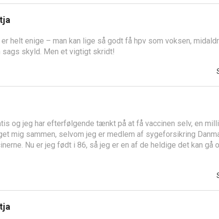
tja
i er helt enige – man kan lige så godt få hpv som voksen, midal
 sags skyld. Men et vigtigt skridt!
tis og jeg har efterfølgende tænkt på at få vaccinen selv, en mill
taget mig sammen, selvom jeg er medlem af sygeforsikring Danma
inerne. Nu er jeg født i 86, så jeg er en af de heldige det kan gå
tja