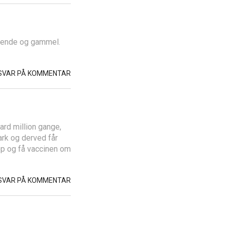
drende og gammel.
SVAR PÅ KOMMENTAR
iard million gange,
rk og derved får
 op og få vaccinen om
SVAR PÅ KOMMENTAR