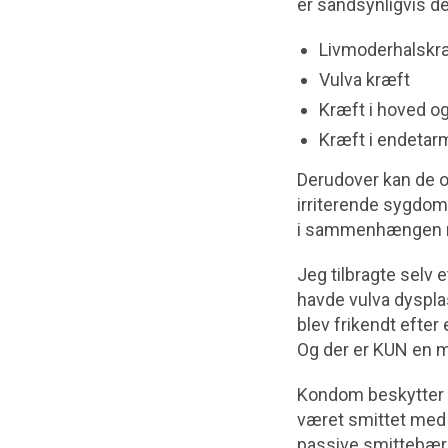
er sandsynligvis den
Livmoderhalskr
Vulva kræft
Kræft i hoved og
Kræft i endetarm
Derudover kan de o
irriterende sygdomm
i sammenhængen me
Jeg tilbragte selv
havde vulva dysplas
blev frikendt efter
Og der er KUN en m
Kondom beskytter n
været smittet med H
passive smittebære