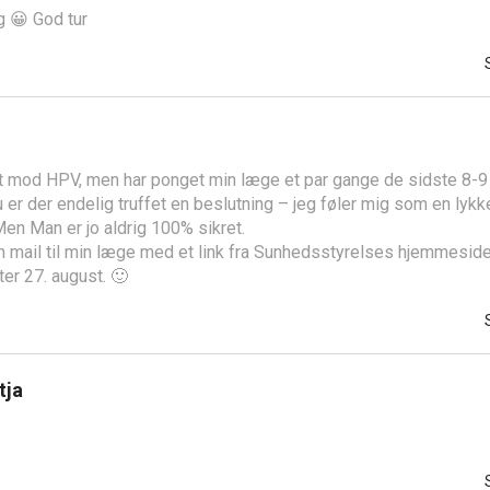
g 😀 God tur
et mod HPV, men har ponget min læge et par gange de sidste 8-9
u er der endelig truffet en beslutning – jeg føler mig som en lykk
 Men Man er jo aldrig 100% sikret.
n mail til min læge med et link fra Sunhedsstyrelses hjemmesid
ter 27. august. 🙂
tja