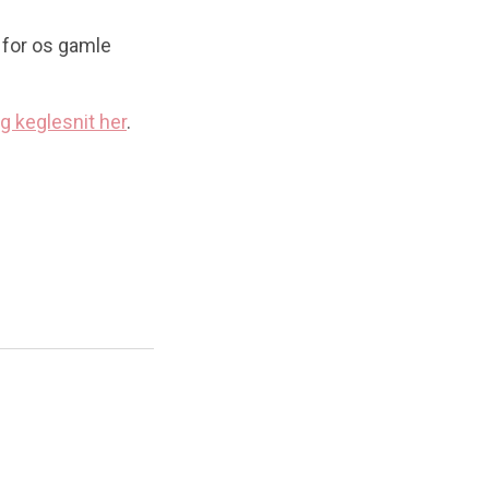
s for os gamle
g keglesnit her
.