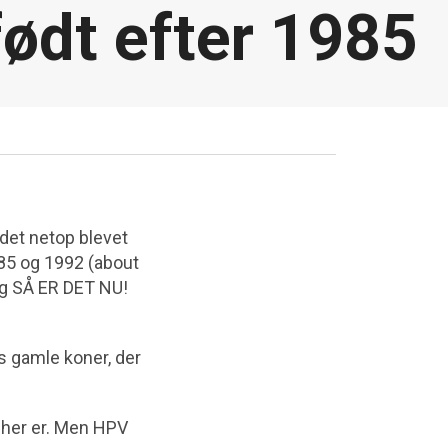
født efter 1985
 det netop blevet
985 og 1992 (about
sig SÅ ER DET NU!
os gamle koner, der
t her er. Men HPV