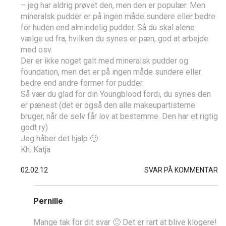
– jeg har aldrig prøvet den, men den er populær. Men
mineralsk pudder er på ingen måde sundere eller bedre
for huden end almindelig pudder. Så du skal alene
vælge ud fra, hvilken du synes er pæn, god at arbejde
med osv.
Der er ikke noget galt med mineralsk pudder og
foundation, men det er på ingen måde sundere eller
bedre end andre former for pudder.
Så vær du glad for din Youngblood fordi, du synes den
er pænest (det er også den alle makeupartisterne
bruger, når de selv får lov at bestemme. Den har et rigtig
godt ry)
Jeg håber det hjalp 🙂
Kh. Katja
02.02.12
SVAR PÅ KOMMENTAR
Pernille
Mange tak for dit svar 🙂 Det er rart at blive klogere!