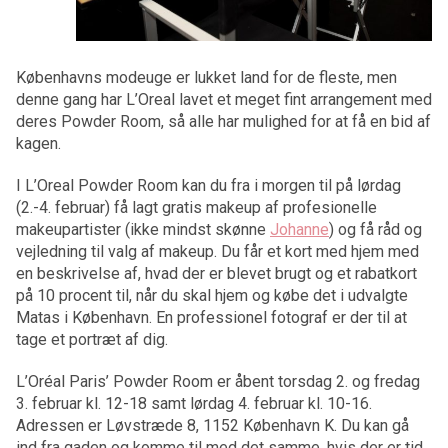
Københavns modeuge er lukket land for de fleste, men
denne gang har L’Oreal lavet et meget fint arrangement med
deres Powder Room, så alle har mulighed for at få en bid af
kagen.
I L’Oreal Powder Room kan du fra i morgen til på lørdag
(2.-4. februar) få lagt gratis makeup af profesionelle
makeupartister (ikke mindst skønne
Johanne
) og få råd og
vejledning til valg af makeup. Du får et kort med hjem med
en beskrivelse af, hvad der er blevet brugt og et rabatkort
på 10 procent til, når du skal hjem og købe det i udvalgte
Matas i København. En professionel fotograf er der til at
tage et portræt af dig.
L’Oréal Paris’ Powder Room er åbent torsdag 2. og fredag
3. februar kl. 12-18 samt lørdag 4. februar kl. 10-16.
Adressen er Løvstræde 8, 1152 København K. Du kan gå
ind fra gaden og komme til med det samme, hvis der er tid.