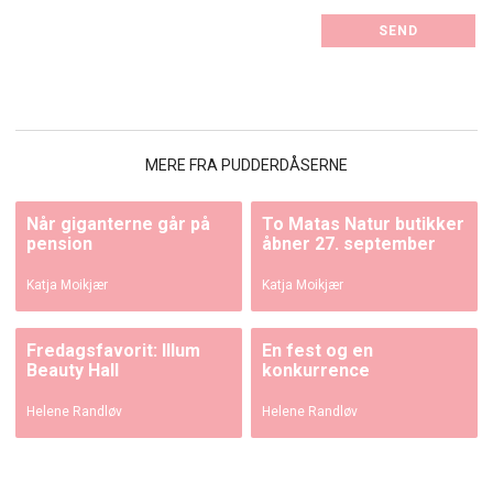
MERE FRA PUDDERDÅSERNE
Når giganterne går på
To Matas Natur butikker
pension
åbner 27. september
Katja Moikjær
Katja Moikjær
Fredagsfavorit: Illum
En fest og en
Beauty Hall
konkurrence
Helene Randløv
Helene Randløv