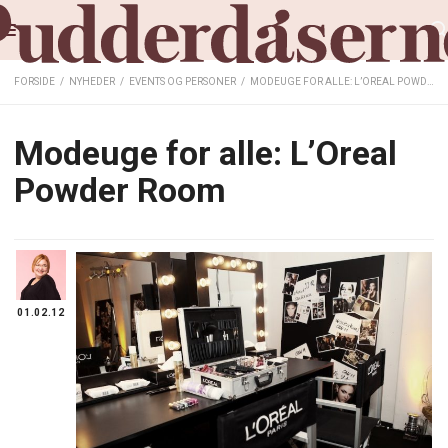
FORSIDE
/
NYHEDER
/
EVENTS OG PERSONER
/
MODEUGE FOR ALLE: L’OREAL POWDER ROOM
Modeuge for alle: L’Oreal
Powder Room
01.02.12