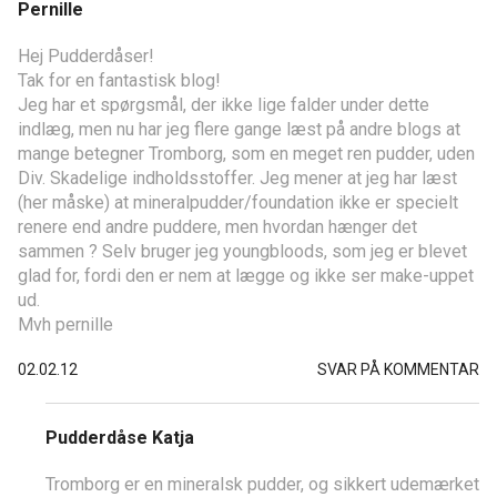
Pernille
Hej Pudderdåser!
Tak for en fantastisk blog!
Jeg har et spørgsmål, der ikke lige falder under dette
indlæg, men nu har jeg flere gange læst på andre blogs at
mange betegner Tromborg, som en meget ren pudder, uden
Div. Skadelige indholdsstoffer. Jeg mener at jeg har læst
(her måske) at mineralpudder/foundation ikke er specielt
renere end andre puddere, men hvordan hænger det
sammen ? Selv bruger jeg youngbloods, som jeg er blevet
glad for, fordi den er nem at lægge og ikke ser make-uppet
ud.
Mvh pernille
02.02.12
SVAR PÅ KOMMENTAR
Pudderdåse Katja
Tromborg er en mineralsk pudder, og sikkert udemærket