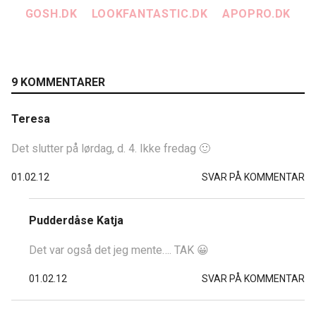
GOSH.DK
LOOKFANTASTIC.DK
APOPRO.DK
9 KOMMENTARER
Teresa
Det slutter på lørdag, d. 4. Ikke fredag 🙂
01.02.12
SVAR PÅ KOMMENTAR
Pudderdåse Katja
Det var også det jeg mente…. TAK 😀
01.02.12
SVAR PÅ KOMMENTAR