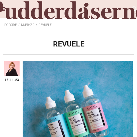
FORSIDE
/
MÆRKER
/
REVUELE
REVUELE
13.11.23