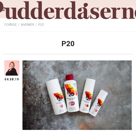
FORSIDE
/
MÆRKER
/
P20
P20
04.08.19