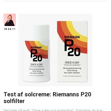
18.04.11
Test af solcreme: Riemanns P20
solfilter
Det lyder så godt: "Once a day sun protection". Solcreme, du kun