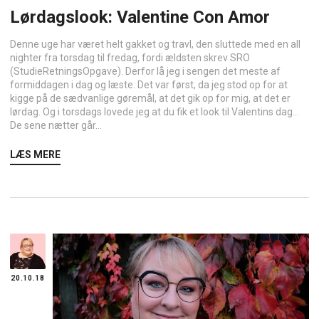
Lørdagslook: Valentine Con Amor
Denne uge har været helt gakket og travl, den sluttede med en all
nighter fra torsdag til fredag, fordi ældsten skrev SRO
(StudieRetningsOpgave). Derfor lå jeg i sengen det meste af
formiddagen i dag og læste. Det var først, da jeg stod op for at
kigge på de sædvanlige gøremål, at det gik op for mig, at det er
lørdag. Og i torsdags lovede jeg at du fik et look til Valentins dag…
De sene nætter går...
LÆS MERE
20.10.18