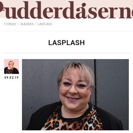
FORSIDE
/
MÆRKER
/
LASPLASH
LASPLASH
09.02.19