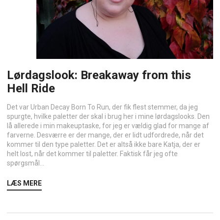
Lørdagslook: Breakaway from this
Hell Ride
Det var Urban Decay Born To Run, der fik flest stemmer, da jeg
spurgte, hvilke paletter der skal i brug her i mine lørdagslooks. Den
lå allerede i min makeuptaske, for jeg er vældig glad for mange af
farverne. Desværre er der mange, der er lidt udfordrede, når det
kommer til den type paletter. Det er altså ikke bare Katja, der er
helt lost, når det kommer til paletter. Faktisk får jeg ofte
spørgsmål...
LÆS MERE