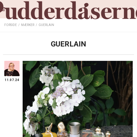
FORSIDE
/
MÆRKER
/
GUERLAIN
GUERLAIN
11.07.24