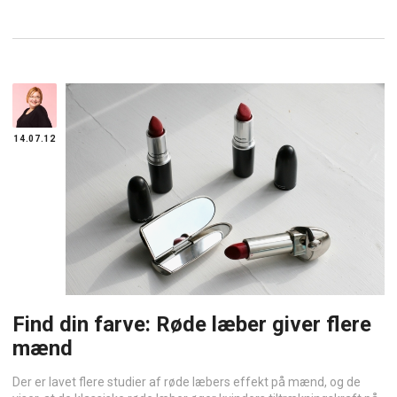
14.07.12
Find din farve: Røde læber giver flere
mænd
Der er lavet flere studier af røde læbers effekt på mænd, og de