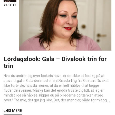
28.10.12
Lørdagslook: Gala – Divalook trin for
trin
Hvis du undrer dig over lookets navn, er det ikke et forsøg på at
stave til galla, Gala derimod er en Dåsedarling fra Guirlain. Du skal
ikke fortvivle, hvis du mener, at du er helt håbløs til at lægge
flydende eyeliner. Måske kan det endda trøste dig lidt, at jeg er
mindst lige så håbløs. Kigger du på billederne og tænker, at jeg
lyver? Tro mig, det gør jeg ikke. Det, der mangler, både for mit og ...
LÆS MERE