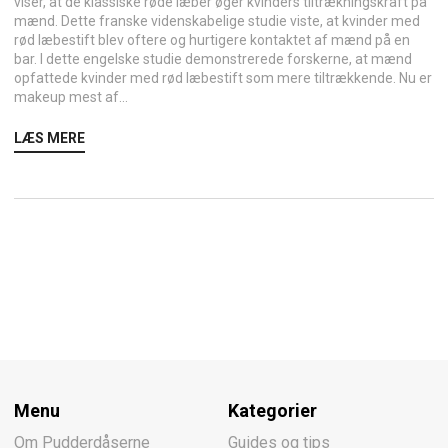
viser, at de klassiske røde læber øger kvinders tiltrækningskraft på
mænd. Dette franske videnskabelige studie viste, at kvinder med
rød læbestift blev oftere og hurtigere kontaktet af mænd på en
bar. I dette engelske studie demonstrerede forskerne, at mænd
opfattede kvinder med rød læbestift som mere tiltrækkende. Nu er
makeup mest af...
LÆS MERE
Menu
Kategorier
Om Pudderdåserne
Guides og tips