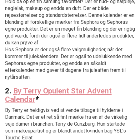
Hold da op en fin samling favoritter! Der er hud- og hårpleje,
neglelak, makeup og endda en duft. Der er både
rejsestørrelser og standardstørrelser. Denne kalender er en
blanding af forskellige mærker fra Sephora og Sephoras
egne produkter. Det er en meget fin blanding og der er rigtig
god værdi, fordi der også er flere lidt anderledes produkter,
du kan prøve af.
Hos Sephora er der også flere valgmuligheder, når det
kommer til julekalendere. Der er også to udelukkende med
Sephoras egne produkter, og endda en såkaldt
efterkalender med gaver til dagene fra juleaften frem til
nytårsaften.
2.
By Terry Opulent Star Advent
Calendar
*
By Terry er heldigvis ved at vende tilbage til hylderne i
Danmark. Det er et ret så fint mærke fra en af de virkelig
seje damer i branchen, Terry de Gunzburg. Hun startede
som makeupartist og er blandt andet kvinden bag YSL’s
Touche Éclat.