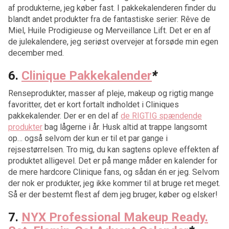
af produkterne, jeg køber fast. I pakkekalenderen finder du
blandt andet produkter fra de fantastiske serier: Rêve de
Miel, Huile Prodigieuse og Merveillance Lift. Det er en af
de julekalendere, jeg seriøst overvejer at forsøde min egen
december med.
6.
Clinique Pakkekalender
*
Renseprodukter, masser af pleje, makeup og rigtig mange
favoritter, det er kort fortalt indholdet i Cliniques
pakkekalender. Der er en del af
de RIGTIG spændende
produkter
bag lågerne i år. Husk altid at trappe langsomt
op… også selvom der kun er til et par gange i
rejsestørrelsen. Tro mig, du kan sagtens opleve effekten af
produktet alligevel. Det er på mange måder en kalender for
de mere hardcore Clinique fans, og sådan én er jeg. Selvom
der nok er produkter, jeg ikke kommer til at bruge ret meget.
Så er der bestemt flest af dem jeg bruger, køber og elsker!
7.
NYX Professional Makeup Ready.