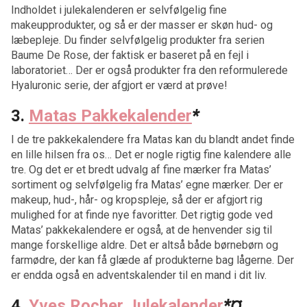
Indholdet i julekalenderen er selvfølgelig fine
makeupprodukter, og så er der masser er skøn hud- og
læbepleje. Du finder selvfølgelig produkter fra serien
Baume De Rose, der faktisk er baseret på en fejl i
laboratoriet… Der er også produkter fra den reformulerede
Hyaluronic serie, der afgjort er værd at prøve!
3.
Matas Pakkekalender
*
I de tre pakkekalendere fra Matas kan du blandt andet finde
en lille hilsen fra os… Det er nogle rigtig fine kalendere alle
tre. Og det er et bredt udvalg af fine mærker fra Matas’
sortiment og selvfølgelig fra Matas’ egne mærker. Der er
makeup, hud-, hår- og kropspleje, så der er afgjort rig
mulighed for at finde nye favoritter. Det rigtig gode ved
Matas’ pakkekalendere er også, at de henvender sig til
mange forskellige aldre. Det er altså både børnebørn og
farmødre, der kan få glæde af produkterne bag lågerne. Der
er endda også en adventskalender til en mand i dit liv.
4.
Yves Rocher Julekalender
*¤