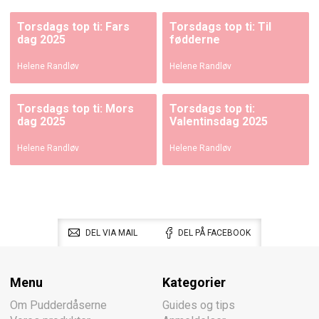
Torsdags top ti: Fars
Torsdags top ti: Til
dag 2025
fødderne
Helene Randløv
Helene Randløv
Torsdags top ti: Mors
Torsdags top ti:
dag 2025
Valentinsdag 2025
Helene Randløv
Helene Randløv
DEL VIA MAIL
DEL PÅ FACEBOOK
Menu
Kategorier
Om Pudderdåserne
Guides og tips