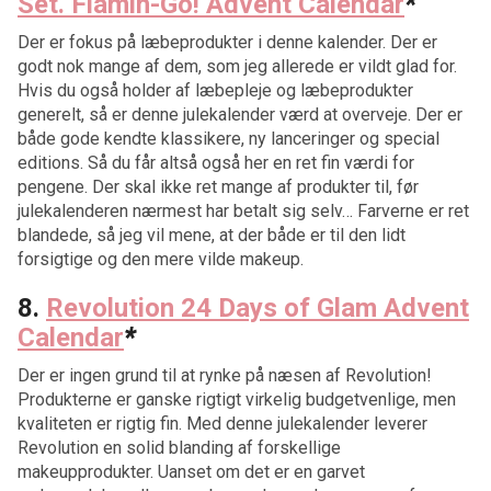
Set. Flamin-Go! Advent Calendar
*
Der er fokus på læbeprodukter i denne kalender. Der er
godt nok mange af dem, som jeg allerede er vildt glad for.
Hvis du også holder af læbepleje og læbeprodukter
generelt, så er denne julekalender værd at overveje. Der er
både gode kendte klassikere, ny lanceringer og special
editions. Så du får altså også her en ret fin værdi for
pengene. Der skal ikke ret mange af produkter til, før
julekalenderen nærmest har betalt sig selv… Farverne er ret
blandede, så jeg vil mene, at der både er til den lidt
forsigtige og den mere vilde makeup.
8.
Revolution 24 Days of Glam Advent
Calendar
*
Der er ingen grund til at rynke på næsen af Revolution!
Produkterne er ganske rigtigt virkelig budgetvenlige, men
kvaliteten er rigtig fin. Med denne julekalender leverer
Revolution en solid blanding af forskellige
makeupprodukter. Uanset om det er en garvet