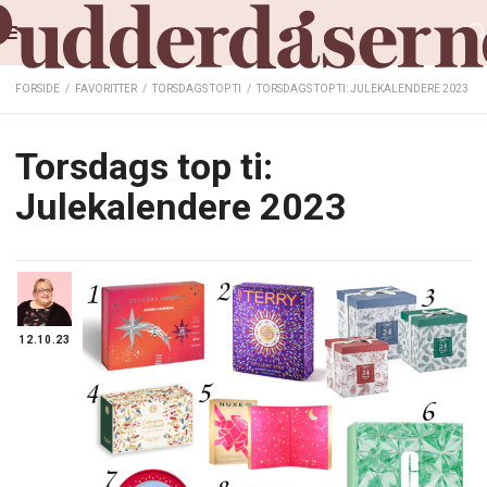
FORSIDE
/
FAVORITTER
/
TORSDAGS TOP TI
/
TORSDAGS TOP TI: JULEKALENDERE 2023
Torsdags top ti:
Julekalendere 2023
12.10.23