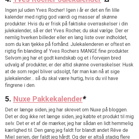
Ingen jul uden Yves Rocher! Igen i år er det en fin lille
kalender med rigtig god værdi og masser af skønne
produkter. Hvis du er frisk på faktiske overraskelser i din
julekalender, så er det Yves Rocher, du skal vælge. Der er
nemlig hverken billeder eller en lang liste over indholdet,
som du kan tjekke på forhånd. Julekalenderen er oftest en
rigtig fin blanding af Yves Rochers MANGE fine produkter.
Selvom jeg har et godt kendskab og et i forvejen bred
udvalg af produkter, er der altid skønne overraskelser. Husk
at de som regel bliver udsolgt, før man kan nå at sige
julekalender… så du skal være hurtig, hvis du vil have
fingrene i den.
5.
Nuxe Pakkekalender
*
Det er længe siden, jeg har skrevet om Nuxe på bloggen.
Det er dog ikke ret længe siden, jeg købte et produkt til mig
selv. Det er et af de mærker, jeg har sådan en lidt hemmelig
kærlighed til. Den gang jeg faldt for blandt andet Rêve de
Miel serien, der faldt jeg hårdt. Og der er altså stadig flere