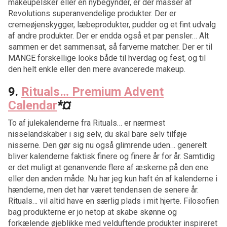
makeupelsker eller en nybegynder, er der masser af
Revolutions superanvendelige produkter. Der er
cremeøjenskygger, læbeprodukter, pudder og et fint udvalg
af andre produkter. Der er endda også et par pensler… Alt
sammen er det sammensat, så farverne matcher. Der er til
MANGE forskellige looks både til hverdag og fest, og til
den helt enkle eller den mere avancerede makeup.
9.
Rituals… Premium Advent
Calendar
*¤
To af julekalenderne fra Rituals… er nærmest
nisselandskaber i sig selv, du skal bare selv tilføje
nisserne. Den gør sig nu også glimrende uden… generelt
bliver kalenderne faktisk finere og finere år for år. Samtidig
er det muligt at genanvende flere af æskerne på den ene
eller den anden måde. Nu har jeg kun haft én af kalenderne i
hænderne, men det har været tendensen de senere år.
Rituals… vil altid have en særlig plads i mit hjerte. Filosofien
bag produkterne er jo netop at skabe skønne og
forkælende øjeblikke med velduftende produkter inspireret