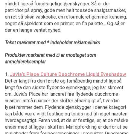
mindst ligeså forudsigelige øjenskygger. Så er der
petrichor på spray, gode men helt tossede ansigtsmasker,
en ret så skøn vaskeolie, en reformuleret gammel kending,
noget så sjældent som en primer, en fin palette… Og så er
der en længe ventet nyhed.
Tekst markeret med * indeholder reklamelinks
Produkter markeret med ¤ er modtaget som
anmeldereksemplar
1.
Juvia’s Place Culture Duochrome Liquid Eyeshadow
Det er langt fra den første og forhåbentlig mindst ligeså
langt fra den sidste flydende øjenskygge, jeg har skrevet
om. Juvia’s Place har lanceret fire flydende duochrome
nuancer, altså nuancer der skifter afhængigt af, hvordan
lyset rammer dem. Flydende øjenskygger i denne kategori
kan både være vildt festlige og tones ned til noget næsten
hverdagsagtigt. Faren ved, at de er festlige, er, at de måske
ender med at ligge i skuffen. Min opfordring er derfor at se
muligheder frem for begrænsninger i produkter. Duochrome