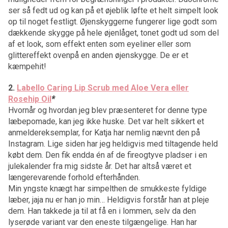
ser så fedt ud og kan på et øjeblik løfte et helt simpelt look
op til noget festligt. Øjenskyggerne fungerer lige godt som
dækkende skygge på hele øjenlåget, tonet godt ud som del
af et look, som effekt enten som eyeliner eller som
glittereffekt ovenpå en anden øjenskygge. De er et
kæmpehit!
2.
Labello Caring Lip Scrub med Aloe Vera eller
Rosehip Oil
*
Hvornår og hvordan jeg blev præsenteret for denne type
læbepomade, kan jeg ikke huske. Det var helt sikkert et
anmeldereksemplar, for Katja har nemlig nævnt den på
Instagram. Lige siden har jeg heldigvis med tiltagende held
købt dem. Den fik endda én af de fireogtyve pladser i en
julekalender fra mig sidste år. Det har altså været et
længerevarende forhold efterhånden.
Min yngste knægt har simpelthen de smukkeste fyldige
læber, jaja nu er han jo min… Heldigvis forstår han at pleje
dem. Han takkede ja til at få en i lommen, selv da den
lyserøde variant var den eneste tilgængelige. Han har