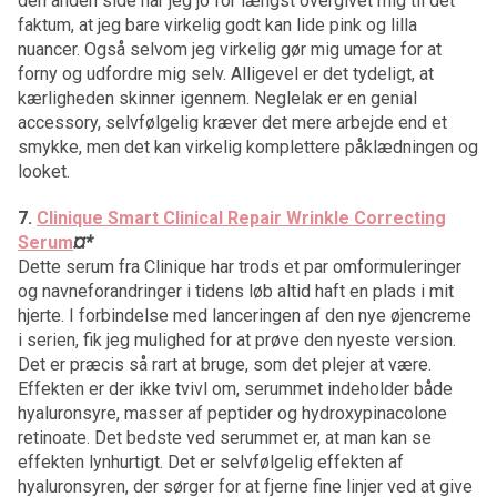
den anden side har jeg jo for længst overgivet mig til det
faktum, at jeg bare virkelig godt kan lide pink og lilla
nuancer. Også selvom jeg virkelig gør mig umage for at
forny og udfordre mig selv. Alligevel er det tydeligt, at
kærligheden skinner igennem. Neglelak er en genial
accessory, selvfølgelig kræver det mere arbejde end et
smykke, men det kan virkelig komplettere påklædningen og
looket.
7.
Clinique Smart Clinical Repair Wrinkle Correcting
Serum
¤*
Dette serum fra Clinique har trods et par omformuleringer
og navneforandringer i tidens løb altid haft en plads i mit
hjerte. I forbindelse med lanceringen af den nye øjencreme
i serien, fik jeg mulighed for at prøve den nyeste version.
Det er præcis så rart at bruge, som det plejer at være.
Effekten er der ikke tvivl om, serummet indeholder både
hyaluronsyre, masser af peptider og hydroxypinacolone
retinoate. Det bedste ved serummet er, at man kan se
effekten lynhurtigt. Det er selvfølgelig effekten af
hyaluronsyren, der sørger for at fjerne fine linjer ved at give