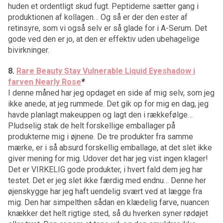
huden et ordentligt skud fugt. Peptiderne sætter gang i
produktionen af kollagen… Og så er der den ester af
retinsyre, som vi også selv er så glade for i A-Serum. Det
gode ved den er jo, at den er effektiv uden ubehagelige
bivirkninger.
8.
Rare Beauty Stay Vulnerable Liquid Eyeshadow i
farven Nearly Rose
*
I denne måned har jeg opdaget en side af mig selv, som jeg
ikke anede, at jeg rummede. Det gik op for mig en dag, jeg
havde planlagt makeuppen og lagt den i rækkefølge…
Pludselig stak de helt forskellige emballager på
produkterne mig i øjnene. De tre produkter fra samme
mærke, er i så absurd forskellig emballage, at det slet ikke
giver mening for mig. Udover det har jeg vist ingen klager!
Det er VIRKELIG gode produkter, i hvert fald dem jeg har
testet. Det er jeg slet ikke færdig med endnu… Denne her
øjenskygge har jeg haft uendelig svært ved at lægge fra
mig. Den har simpelthen sådan en klædelig farve, nuancen
knækker det helt rigtige sted, så du hverken syner rødøjet