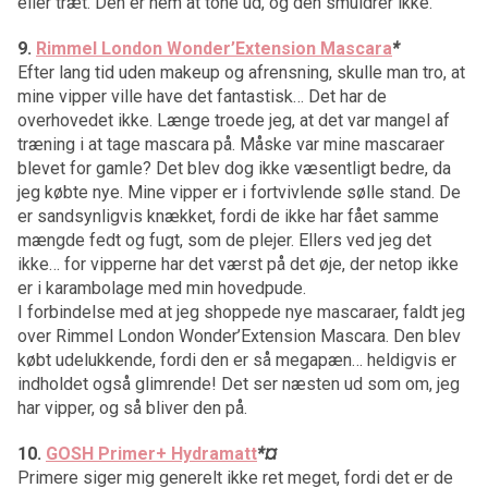
eller træt. Den er nem at tone ud, og den smuldrer ikke.
9.
Rimmel London Wonder’Extension Mascara
*
Efter lang tid uden makeup og afrensning, skulle man tro, at
mine vipper ville have det fantastisk… Det har de
overhovedet ikke. Længe troede jeg, at det var mangel af
træning i at tage mascara på. Måske var mine mascaraer
blevet for gamle? Det blev dog ikke væsentligt bedre, da
jeg købte nye. Mine vipper er i fortvivlende sølle stand. De
er sandsynligvis knækket, fordi de ikke har fået samme
mængde fedt og fugt, som de plejer. Ellers ved jeg det
ikke… for vipperne har det værst på det øje, der netop ikke
er i karambolage med min hovedpude.
I forbindelse med at jeg shoppede nye mascaraer, faldt jeg
over Rimmel London Wonder’Extension Mascara. Den blev
købt udelukkende, fordi den er så megapæn… heldigvis er
indholdet også glimrende! Det ser næsten ud som om, jeg
har vipper, og så bliver den på.
10.
GOSH Primer+ Hydramatt
*¤
Primere siger mig generelt ikke ret meget, fordi det er de