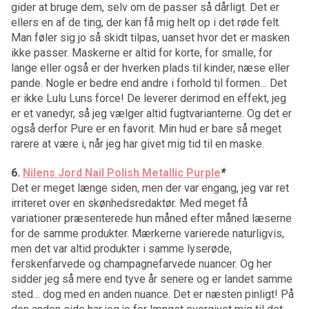
gider at bruge dem, selv om de passer så dårligt. Det er
ellers en af de ting, der kan få mig helt op i det røde felt.
Man føler sig jo så skidt tilpas, uanset hvor det er masken
ikke passer. Maskerne er altid for korte, for smalle, for
lange eller også er der hverken plads til kinder, næse eller
pande. Nogle er bedre end andre i forhold til formen… Det
er ikke Lulu Luns force! De leverer derimod en effekt, jeg
er et vanedyr, så jeg vælger altid fugtvarianterne. Og det er
også derfor Pure er en favorit. Min hud er bare så meget
rarere at være i, når jeg har givet mig tid til en maske.
6.
Nilens Jord Nail Polish Metallic Purple
*
Det er meget længe siden, men der var engang, jeg var ret
irriteret over en skønhedsredaktør. Med meget få
variationer præsenterede hun måned efter måned læserne
for de samme produkter. Mærkerne varierede naturligvis,
men det var altid produkter i samme lyserøde,
ferskenfarvede og champagnefarvede nuancer. Og her
sidder jeg så mere end tyve år senere og er landet samme
sted… dog med en anden nuance. Det er næsten pinligt! På