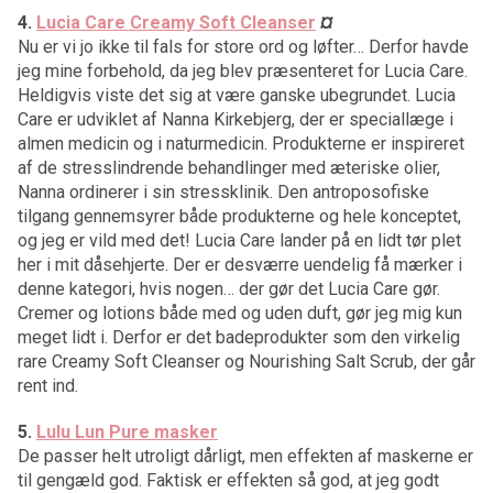
4.
Lucia Care Creamy Soft Cleanser
¤
Nu er vi jo ikke til fals for store ord og løfter… Derfor havde
jeg mine forbehold, da jeg blev præsenteret for Lucia Care.
Heldigvis viste det sig at være ganske ubegrundet. Lucia
Care er udviklet af Nanna Kirkebjerg, der er speciallæge i
almen medicin og i naturmedicin. Produkterne er inspireret
af de stresslindrende behandlinger med æteriske olier,
Nanna ordinerer i sin stressklinik. Den antroposofiske
tilgang gennemsyrer både produkterne og hele konceptet,
og jeg er vild med det! Lucia Care lander på en lidt tør plet
her i mit dåsehjerte. Der er desværre uendelig få mærker i
denne kategori, hvis nogen… der gør det Lucia Care gør.
Cremer og lotions både med og uden duft, gør jeg mig kun
meget lidt i. Derfor er det badeprodukter som den virkelig
rare Creamy Soft Cleanser og Nourishing Salt Scrub, der går
rent ind.
5.
Lulu Lun Pure masker
De passer helt utroligt dårligt, men effekten af maskerne er
til gengæld god. Faktisk er effekten så god, at jeg godt