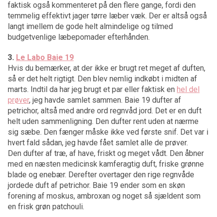
faktisk også kommenteret på den flere gange, fordi den
temmelig effektivt jager tørre læber væk. Der er altså også
langt imellem de gode helt almindelige og tilmed
budgetvenlige læbepomader efterhånden.
3.
Le Labo Baie 19
Hvis du bemærker, at der ikke er brugt ret meget af duften,
så er det helt rigtigt. Den blev nemlig indkøbt i midten af
marts. Indtil da har jeg brugt et par eller faktisk en
hel del
prøver
, jeg havde samlet sammen. Baie 19 dufter af
petrichor, altså med andre ord regnvåd jord. Det er en duft
helt uden sammenligning. Den dufter rent uden at nærme
sig sæbe. Den fænger måske ikke ved første snif. Det var i
hvert fald sådan, jeg havde fået samlet alle de prøver.
Den dufter af træ, af have, friskt og meget vådt. Den åbner
med en næsten medicinsk kamferagtig duft, friske grønne
blade og enebær. Derefter overtager den rige regnvåde
jordede duft af petrichor. Baie 19 ender som en skøn
forening af moskus, ambroxan og noget så sjældent som
en frisk grøn patchouli.