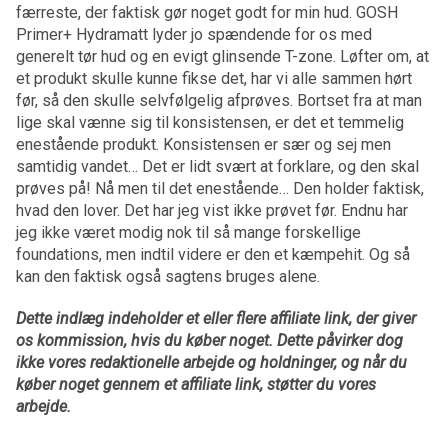
færreste, der faktisk gør noget godt for min hud. GOSH
Primer+ Hydramatt lyder jo spændende for os med
generelt tør hud og en evigt glinsende T-zone. Løfter om, at
et produkt skulle kunne fikse det, har vi alle sammen hørt
før, så den skulle selvfølgelig afprøves. Bortset fra at man
lige skal vænne sig til konsistensen, er det et temmelig
enestående produkt. Konsistensen er sær og sej men
samtidig vandet… Det er lidt svært at forklare, og den skal
prøves på! Nå men til det enestående… Den holder faktisk,
hvad den lover. Det har jeg vist ikke prøvet før. Endnu har
jeg ikke været modig nok til så mange forskellige
foundations, men indtil videre er den et kæmpehit. Og så
kan den faktisk også sagtens bruges alene.
Dette indlæg indeholder et eller flere affiliate link, der giver
os kommission, hvis du køber noget. Dette påvirker dog
ikke vores redaktionelle arbejde og holdninger, og når du
køber noget gennem et affiliate link, støtter du vores
arbejde.