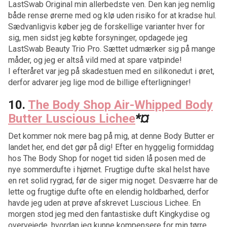
LastSwab Original min allerbedste ven. Den kan jeg nemlig
både rense ørerne med og klø uden risiko for at kradse hul.
Sædvanligvis køber jeg de forskellige varianter hver for
sig, men sidst jeg købte forsyninger, opdagede jeg
LastSwab Beauty Trio Pro. Sættet udmærker sig på mange
måder, og jeg er altså vild med at spare vatpinde!
I efteråret var jeg på skadestuen med en silikonedut i øret,
derfor advarer jeg lige mod de billige efterligninger!
10.
The Body Shop Air-Whipped Body
Butter Luscious Lichee
*¤
Det kommer nok mere bag på mig, at denne Body Butter er
landet her, end det gør på dig! Efter en hyggelig formiddag
hos The Body Shop for noget tid siden lå posen med de
nye sommerdufte i hjørnet. Frugtige dufte skal helst have
en ret solid rygrad, før de siger mig noget. Desværre har de
lette og frugtige dufte ofte en elendig holdbarhed, derfor
havde jeg uden at prøve afskrevet Luscious Lichee. En
morgen stod jeg med den fantastiske duft Kingkydise og
overvejede, hvordan jeg kunne kompensere for min tørre