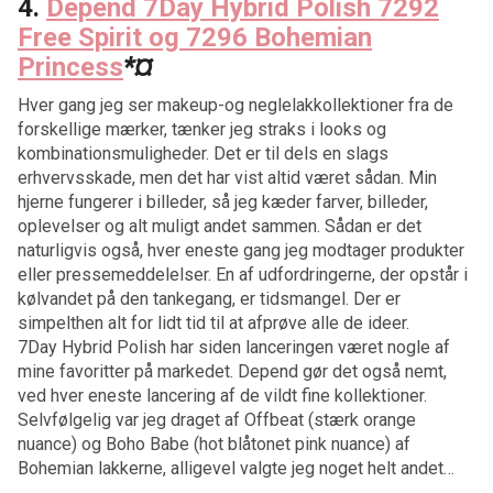
4.
Depend 7Day Hybrid Polish 7292
Free Spirit og 7296 Bohemian
Princess
*¤
Hver gang jeg ser makeup-og neglelakkollektioner fra de
forskellige mærker, tænker jeg straks i looks og
kombinationsmuligheder. Det er til dels en slags
erhvervsskade, men det har vist altid været sådan. Min
hjerne fungerer i billeder, så jeg kæder farver, billeder,
oplevelser og alt muligt andet sammen. Sådan er det
naturligvis også, hver eneste gang jeg modtager produkter
eller pressemeddelelser. En af udfordringerne, der opstår i
kølvandet på den tankegang, er tidsmangel. Der er
simpelthen alt for lidt tid til at afprøve alle de ideer.
7Day Hybrid Polish har siden lanceringen været nogle af
mine favoritter på markedet. Depend gør det også nemt,
ved hver eneste lancering af de vildt fine kollektioner.
Selvfølgelig var jeg draget af Offbeat (stærk orange
nuance) og Boho Babe (hot blåtonet pink nuance) af
Bohemian lakkerne, alligevel valgte jeg noget helt andet…