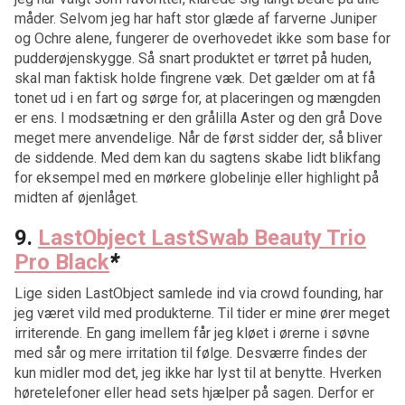
måder. Selvom jeg har haft stor glæde af farverne Juniper
og Ochre alene, fungerer de overhovedet ikke som base for
pudderøjenskygge. Så snart produktet er tørret på huden,
skal man faktisk holde fingrene væk. Det gælder om at få
tonet ud i en fart og sørge for, at placeringen og mængden
er ens. I modsætning er den grålilla Aster og den grå Dove
meget mere anvendelige. Når de først sidder der, så bliver
de siddende. Med dem kan du sagtens skabe lidt blikfang
for eksempel med en mørkere globelinje eller highlight på
midten af øjenlåget.
9.
LastObject LastSwab Beauty Trio
Pro Black
*
Lige siden LastObject samlede ind via crowd founding, har
jeg været vild med produkterne. Til tider er mine ører meget
irriterende. En gang imellem får jeg kløet i ørerne i søvne
med sår og mere irritation til følge. Desværre findes der
kun midler mod det, jeg ikke har lyst til at benytte. Hverken
høretelefoner eller head sets hjælper på sagen. Derfor er