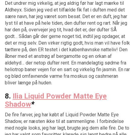
Det undrer mig virkelig, at jeg aldrig før har lagt mærke til
Aldheyx. Siden jeg ved et tilfælde fik fat i duften med det
sære navn, har jeg været som besat. Det er en duft, jeg har
lyst til at have på hele tiden, den dufter rent og rart. Når jeg
har den på, overvejer jeg tit, hvad det er, der dufter SÅ
godt… Sådan går der gerne noget tid, indtil jeg opdager, at
det er mig selv. Den virker rigtig godt, hvis man vil have folk
tættere på, den ER testet i det københavnske natteliv! Den
åbner med et anstrøg af bergamotte og en orkan af
aldehyd… der netop dufter rent. En mandelagtig sødme fra
heliotrop baner vejen for en sart og virkelig fin jasmin. En rar
og blød omfavnende varme fra moskus og cashmeran
bliver længe på huden.
8.
Ilia Liquid Powder Matte Eye
Shadow
*
De fire farver, jeg har købt af Liquid Powder Matte Eye
Shadow, er næsten ikke til at sammenligne. I forbindelse
med nogle looks, jeg har lagt, brugte jeg dem alle fire. De to
jeg har valgt som favoritter, klarede sig langt bedre på alle