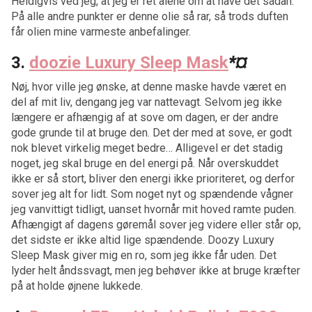
Heldigvis ved jeg, at jeg er ret alene om at have det sådan.
På alle andre punkter er denne olie så rar, så trods duften
får olien mine varmeste anbefalinger.
3.
doozie Luxury Sleep Mask
*
¤
Nøj, hvor ville jeg ønske, at denne maske havde været en
del af mit liv, dengang jeg var nattevagt. Selvom jeg ikke
længere er afhængig af at sove om dagen, er der andre
gode grunde til at bruge den. Det der med at sove, er godt
nok blevet virkelig meget bedre… Alligevel er det stadig
noget, jeg skal bruge en del energi på. Når overskuddet
ikke er så stort, bliver den energi ikke prioriteret, og derfor
sover jeg alt for lidt. Som noget nyt og spændende vågner
jeg vanvittigt tidligt, uanset hvornår mit hoved ramte puden.
Afhængigt af dagens gøremål sover jeg videre eller står op,
det sidste er ikke altid lige spændende. Doozy Luxury
Sleep Mask giver mig en ro, som jeg ikke får uden. Det
lyder helt åndssvagt, men jeg behøver ikke at bruge kræfter
på at holde øjnene lukkede.