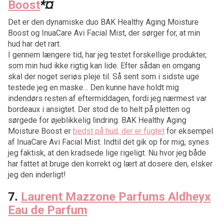
Boost
*¤
Det er den dynamiske duo BAK Healthy Aging Moisture
Boost og InuaCare Avi Facial Mist, der sørger for, at min
hud har det rart.
I gennem længere tid, har jeg testet forskellige produkter,
som min hud ikke rigtig kan lide. Efter sådan en omgang
skal der noget seriøs pleje til. Så sent som i sidste uge
testede jeg en maske… Den kunne have holdt mig
indendørs resten af eftermiddagen, fordi jeg nærmest var
bordeaux i ansigtet. Der stod de to helt på pletten og
sørgede for øjeblikkelig lindring. BAK Healthy Aging
Moisture Boost er
bedst på hud, der er fugtet
for eksempel
af InuaCare Avi Facial Mist. Indtil det gik op for mig, synes
jeg faktisk, at den kradsede lige rigeligt. Nu hvor jeg både
har fattet at bruge den korrekt og lært at dosere den, elsker
jeg den inderligt!
7.
Laurent Mazzone Parfums Aldheyx
Eau de Parfum