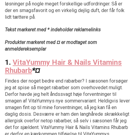
løsninger på nogle meget forskellige udfordringer. Så er
der en smagsfavorit og en virkelig dejlig duft, der får folk
lidt tættere på.
Tekst markeret med * indeholder reklamelinks
Produkter markeret med ¤ er modtaget som
anmeldereksemplar
1.
VitaYummy Hair & Nails Vitamins
Rhubarb
*¤
Findes der noget bedre end rabarber? I sæsonen forsøger
jeg at spise så meget rabarber som overhovedet muligt.
Derfor havde jeg helt åndssvagt høje forventninger til
smagen af VitaYummys nye sommervariant. Heldigvis lever
smagen fint op til mine forventninger, så jeg kan få en
daglig dosis. Desværre er ham den langhårede skrækkeligt
allergisk overfor netop rabarber, så selv i sæsonen får jeg
det for sjældent. VitaYummy Hair & Nails Vitamins Rhubarb
er derfor en kærkommen tilføjelse til VitaYummys