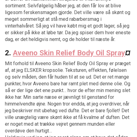
sortiment. Selvfølgelig håber jeg, at den får lov at blive
ligesom ferskensmagen gjorde. Det ville være så skønt og
meget sommerligt at stå med rabarbersmag i
vinterhalvåret. Så jeg vil have købt mig et godt lager, så jeg
er sikker på ikke at løbe tør. Da jeg spiser dem hver eneste
dag, er det heldigvis nemt, og de holder til næste år.
2.
Aveeno Skin Relief Body Oil Spray
¤
Mit forhold til Aveeno Skin Relief Body Oil Spray er præget
af, at jeg ELSKER kropsolie. Teksturen, effekten, følelsen
og selv måden, den får huden til at se ud. Det er ret mange
punkter, hvor Aveeno bare har ramt plet med denne olie. Og
så er der lige det ene punkt… hvor de efter min mening slet
ikke har. Min sarte næse er jævnligt til genstand for
himmelvendte øjne. Nogen tror endda, at jeg overdriver, når
jeg beskriver mit ubehag ved dufte. Det er bare fjollet! Det
ville unægtelig være skønt ikke at få kvalme af duften. Det
er noget med at trække vejret gennem munden eller
overdøve den hurtigt…