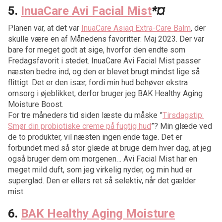
5.
InuaCare Avi Facial Mist
*¤
Planen var, at det var
InuaCare Asiaq Extra-Care Balm
, der
skulle være en af Månedens favoritter: Maj 2023. Der var
bare for meget godt at sige, hvorfor den endte som
Fredagsfavorit i stedet. InuaCare Avi Facial Mist passer
næsten bedre ind, og den er blevet brugt mindst lige så
flittigt. Det er den især, fordi min hud behøver ekstra
omsorg i øjeblikket, derfor bruger jeg BAK Healthy Aging
Moisture Boost.
For tre måneders tid siden læste du måske ”
Tirsdagstip:
Smør din probiotiske creme på fugtig hud
”? Min glæde ved
de to produkter, vil næsten ingen ende tage. Det er
forbundet med så stor glæde at bruge dem hver dag, at jeg
også bruger dem om morgenen… Avi Facial Mist har en
meget mild duft, som jeg virkelig nyder, og min hud er
superglad. Den er ellers ret så selektiv, når det gælder
mist.
6.
BAK Healthy Aging Moisture