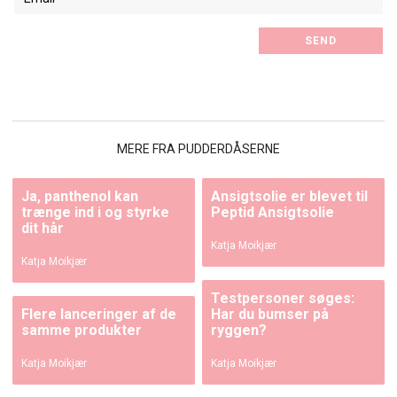
MERE FRA PUDDERDÅSERNE
Ja, panthenol kan
Ansigtsolie er blevet til
trænge ind i og styrke
Peptid Ansigtsolie
dit hår
Katja Moikjær
Katja Moikjær
Testpersoner søges:
Flere lanceringer af de
Har du bumser på
samme produkter
ryggen?
Katja Moikjær
Katja Moikjær