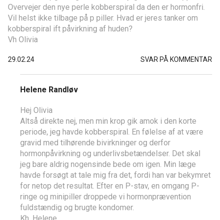
Overvejer den nye perle kobberspiral da den er hormonfri.
Vil helst ikke tilbage på p piller. Hvad er jeres tanker om
kobberspiral ift påvirkning af huden?
Vh Olivia
29.02.24
SVAR PÅ KOMMENTAR
Helene Randløv
Hej Olivia
Altså direkte nej, men min krop gik amok i den korte
periode, jeg havde kobberspiral. En følelse af at være
gravid med tilhørende bivirkninger og derfor
hormonpåvirkning og underlivsbetændelser. Det skal
jeg bare aldrig nogensinde bede om igen. Min læge
havde forsøgt at tale mig fra det, fordi han var bekymret
for netop det resultat. Efter en P-stav, en omgang P-
ringe og minipiller droppede vi hormonprævention
fuldstændig og brugte kondomer.
Kh. Helene