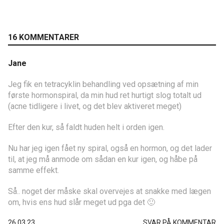
16 KOMMENTARER
Jane
Jeg fik en tetracyklin behandling ved opsætning af min
første hormonspiral, da min hud ret hurtigt slog totalt ud
(acne tidligere i livet, og det blev aktiveret meget)
Efter den kur, så faldt huden helt i orden igen.
Nu har jeg igen fået ny spiral, også en hormon, og det lader
til, at jeg må anmode om sådan en kur igen, og håbe på
samme effekt.
Så.. noget der måske skal overvejes at snakke med lægen
om, hvis ens hud slår meget ud pga det 🙂
26.03.23
SVAR PÅ KOMMENTAR