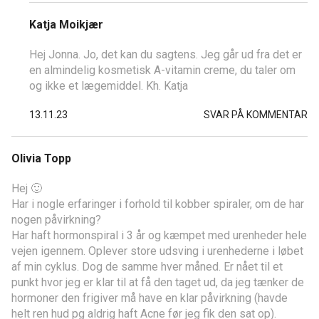
Katja Moikjær
Hej Jonna. Jo, det kan du sagtens. Jeg går ud fra det er
en almindelig kosmetisk A-vitamin creme, du taler om
og ikke et lægemiddel. Kh. Katja
13.11.23
SVAR PÅ KOMMENTAR
Olivia Topp
Hej 🙂
Har i nogle erfaringer i forhold til kobber spiraler, om de har
nogen påvirkning?
Har haft hormonspiral i 3 år og kæmpet med urenheder hele
vejen igennem. Oplever store udsving i urenhederne i løbet
af min cyklus. Dog de samme hver måned. Er nået til et
punkt hvor jeg er klar til at få den taget ud, da jeg tænker de
hormoner den frigiver må have en klar påvirkning (havde
helt ren hud pg aldrig haft Acne før jeg fik den sat op).