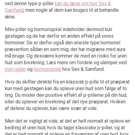
ved denne type p-piller
kan du læse om hos Sex &
Samfund
, men nogle af dem kan bruges til at behandle
akne.
Mini-piller og hormonspiral indeholder derimod kun
gestagen og de har derfor en anden effekt på vores
hormoner. De er derfor også den eneste type hormonel
prævention sådan en som mig, der har migræne med aura
må bruge. Og desværre kommer de med en risiko for uren
hud som bivirkning. Læs mere om fordele og ulemper ved
mini-piller
og
hormonspiral
hos Sex & Samfund.
Hvis du skifter direkte fra en klassisk p-pille til et præparat
kun med gestagen kan du opleve uren hud som følge af to
ting: Du mister den positive effekt af p-pillerne på din hud,
eller du oplever en bivirkning af det nye præparat. Hvilken
af delene du oplever, kan være svær at vide.
Men det er vigtigt at vide, at det er helt normalt at opleve en
bedring af uren hud, hvis du tager klassiske p-piller, og at
det er helt normalt at opleve en forværring af uren hud, hvis