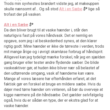
Trods min syvhestes brandert vidste jeg, at makeuppen
skulle nænsomt af… Og så stod
Alt i en Sæbe
$*
lige så
trofast der på vasken.
Alt i en Sæbe
$*
Da den bliver brugt til at vaske hænder i, står den
naturligvis fast på vores håndvask. Det er nemlig en
opgave, som jeg i al beskedenhed synes, at den klarer
rigtig godt. Mine hænder er ikke de tørreste i verden, trods
mit mange årige og i øvrigt skamløse forbrug af håndsprit.
Alligevel kan jeg tydeligt mærke forskel, når jeg en sjælden
gang bruger eller tester andre flydende sæber. De blide
vaskeaktiver gør, at huden ikke bliver nær så belastet af
den udtørrende omgang, vask af hænderne kan være.
Mange af vores læsere har efterhånden erfaret, at det
faktisk gør en forskel at bruge en mildere sæbe. Hvis du
døjer med tørre hænder om vinteren, så bør du overveje at
kigge nærmere på din håndsæbe. Det gælder selvfølgelig
også, hvis du er sådan en type, der er ekstra glad for at
vaske hænder.