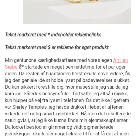
Tekst markeret med * indeholder reklamelinks
Tekst markeret med $ er reklame for eget produkt
Min genfundne kærlighedsaffære med vores egen
Alt i en
Sæbe
$*
startede en meget sen nattetime for et par uger
siden. Da resten af husstanden helst skulle sove videre, fik
jeg den geniale idé at holde lyset på badeværelset slukket.
Du kan sikkert forestille dig, hvor musestille jeg var, da jeg
kom ind. Således hensynsfuld… fortsatte jeg altså i mørke,
kun hjulpet på vej fra lyset i telefonen. Da det ikke ligefrem
var Shirley Temples, jeg havde drukket i løbet af aftenen,
virkede det rigtig smart i øjeblikket. Nå men det resulterede
naturligvis i, at jeg ikke kunne finde min øjenmakeupfjerner.
Da looket bestod af glimmer og vildt pigmenterede
øjenskygger, skulle der noget ekstra til for at få det af igen.