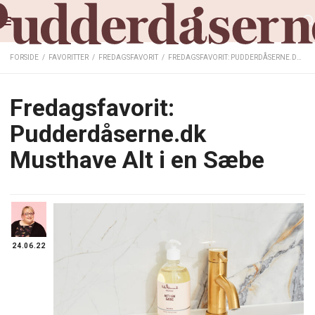
FORSIDE
/
FAVORITTER
/
FREDAGSFAVORIT
/
FREDAGSFAVORIT: PUDDERDÅSERNE.DK MUSTHAVE ALT I EN SÆBE
Fredagsfavorit:
Pudderdåserne.dk
Musthave Alt i en Sæbe
24.06.22