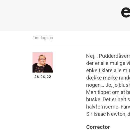
e
Tirsdagstip
Nej… Pudderdåserne 
der er alle mulige v
enkelt klare alle mu
26.04.22
dække mørke rande 
nogen… Jo, jo blush
Men tippet om at b
huske. Det er helt 
halvfemserne. Farve
Sir Isaac Newton, d
Corrector