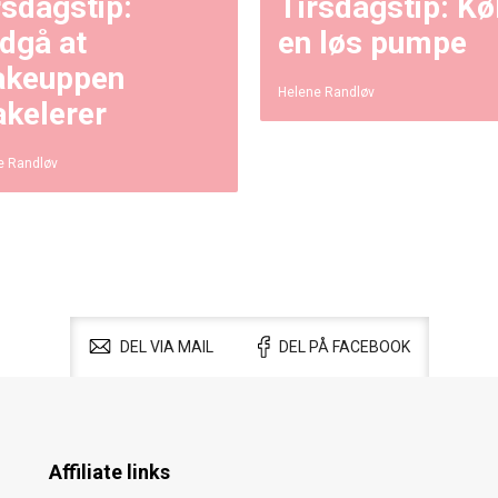
rsdagstip:
Tirsdagstip: Kø
dgå at
en løs pumpe
keuppen
Helene Randløv
akelerer
e Randløv
DEL VIA MAIL
DEL PÅ FACEBOOK
Affiliate links