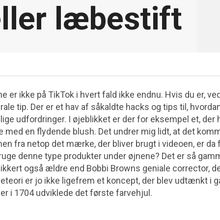
ller læbestift
er ikke på TikTok i hvert fald ikke endnu. Hvis du er, ved 
irale tip. Der er et hav af såkaldte hacks og tips til, hvor
lige udfordringer. I øjeblikket er der for eksempel et, der
med en flydende blush. Det undrer mig lidt, at det komm
en fra netop det mærke, der bliver brugt i videoen, er da 
ruge denne type produkter under øjnene? Det er så gamm
sikkert også ældre end Bobbi Browns geniale corrector, der
teori er jo ikke ligefrem et koncept, der blev udtænkt i gå
er i 1704 udviklede det første farvehjul.