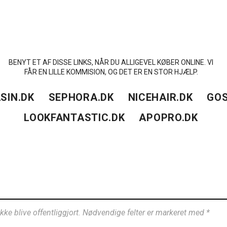
BENYT ET AF DISSE LINKS, NÅR DU ALLIGEVEL KØBER ONLINE. VI
FÅR EN LILLE KOMMISION, OG DET ER EN STOR HJÆLP.
SIN.DK
SEPHORA.DK
NICEHAIR.DK
GOS
LOOKFANTASTIC.DK
APOPRO.DK
ikke blive offentliggjort. Nødvendige felter er markeret med *