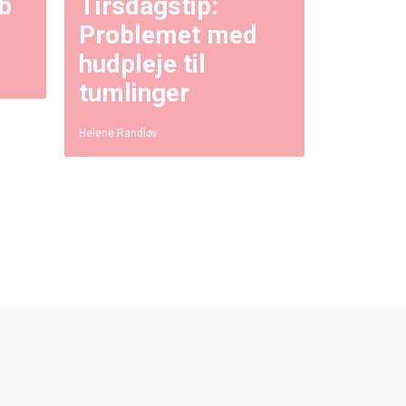
b
Tirsdagstip:
Problemet med
hudpleje til
tumlinger
Helene Randløv