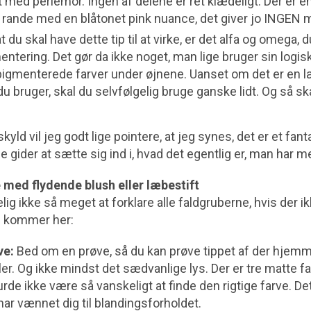
ldt med perlemor. Ingen af delene er ret klædeligt. Der er 
rande med en blåtonet pink nuance, det giver jo INGEN 
t du skal have dette tip til at virke, er det alfa og omega, 
ntering. Det gør da ikke noget, man lige bruger sin logis
igmenterede farver under øjnene. Uanset om det er en læ
u bruger, skal du selvfølgelig bruge ganske lidt. Og så ska
yld vil jeg godt lige pointere, at jeg synes, det er et fan
e gider at sætte sig ind i, hvad det egentlig er, man har m
 med flydende blush eller læbestift
elig ikke så meget at forklare alle faldgruberne, hvis der i
n kommer her:
ve:
Bed om en prøve, så du kan prøve tippet af der hjem
er. Og ikke mindst det sædvanlige lys. Der er tre matte f
urde ikke være så vanskeligt at finde den rigtige farve. De
e har vænnet dig til blandingsforholdet.