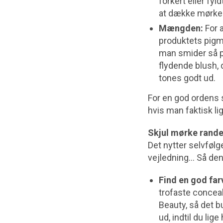
forkert eller fy
at dække mørke 
Mængden:
For a
produktets pigme
man smider så p
flydende blush, d
tones godt ud.
For en god ordens sk
hvis man faktisk lig
Skjul mørke rande
Det nytter selvfølg
vejledning… Så de
Find en god far
trofaste conceal
Beauty, så det b
ud, indtil du lig