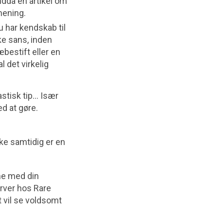
endda en artikel om
mening.
du har kendskab til
ke sans, inden
bestift eller en
l det virkelig
tastisk tip… Især
ed at gøre.
kke samtidig er en
me med din
arver hos Rare
t vil se voldsomt