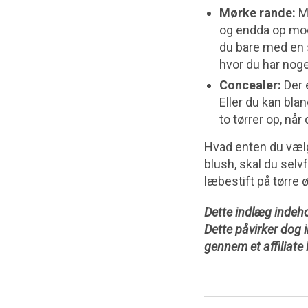
Mørke rande:
Mø
og endda op mod 
du bare med en s
hvor du har noge
Concealer:
Der e
Eller du kan bla
to tørrer op, nå
Hvad enten du vælge
blush, skal du selv
læbestift på tørre 
Dette indlæg indehol
Dette påvirker dog 
gennem et affiliate 