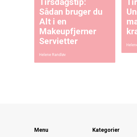
Tirsdagstip:
Ti
Sådan bruger du
Un
Alt i en
ma
Makeupfjerner
kr
Servietter
Helen
Helene Randløv
Menu
Kategorier