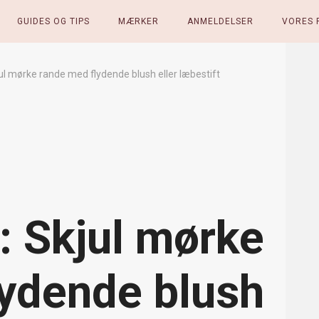
GUIDES OG TIPS
MÆRKER
ANMELDELSER
VORES 
jul mørke rande med flydende blush eller læbestift
: Skjul mørke
lydende blush