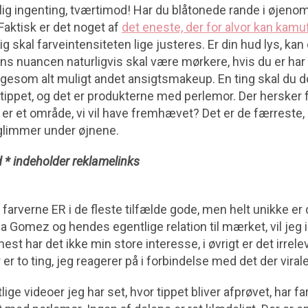
lig ingenting, tværtimod! Har du blåtonede rande i øjenom
. Faktisk er det noget af
det eneste, der for alvor kan kamuf
lig skal farveintensiteten lige justeres. Er din hud lys, kan 
ens nuancen naturligvis skal være mørkere, hvis du er ha
ligesom alt muligt andet ansigtsmakeup. En ting skal du do
 tippet, og det er produkterne med perlemor. Der hersker 
ke er et område, vi vil have fremhævet? Det er de færreste
limmer under øjnene.
 * indeholder reklamelinks
farverne ER i de fleste tilfælde gode, men helt unikke er d
 Gomez og hendes egentlige relation til mærket, vil jeg 
st har det ikke min store interesse, i øvrigt er det irrele
er to ting, jeg reagerer på i forbindelse med det der virale
lige videoer jeg har set, hvor tippet bliver afprøvet, har 