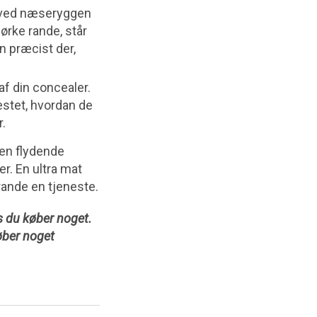
 ved næseryggen
ørke rande, står
n præcist der,
af din concealer.
testet, hvordan de
r.
 en flydende
r. En ultra mat
rande en tjeneste.
is du køber noget.
køber noget