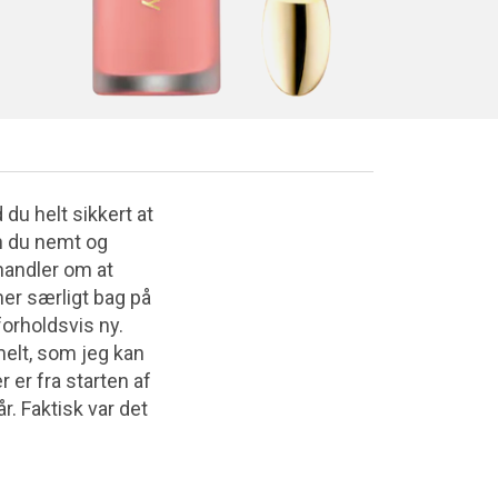
du helt sikkert at
dan du nemt og
 handler om at
er særligt bag på
forholdsvis ny.
elt, som jeg kan
 er fra starten af
r. Faktisk var det