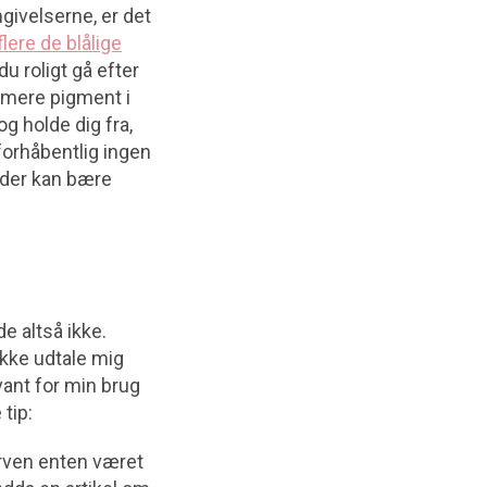
givelserne, er det
lere de blålige
du roligt gå efter
r mere pigment i
g holde dig fra,
forhåbentlig ingen
, der kan bære
e altså ikke.
ikke udtale mig
vant for min brug
 tip:
farven enten været