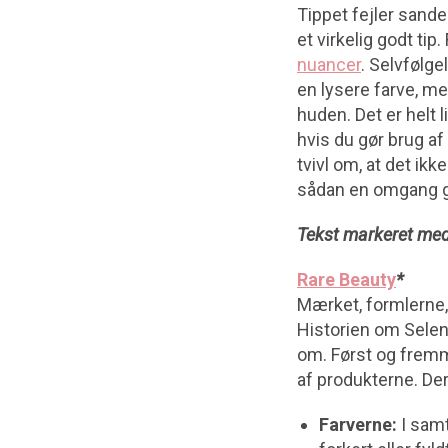
Tippet fejler sande
et virkelig godt tip
nuancer
. Selvfølge
en lysere farve, m
huden. Det er helt 
hvis du gør brug af
tvivl om, at det ik
sådan en omgang g
Tekst markeret med
Rare Beauty
*
Mærket, formlerne, 
Historien om Selena
om. Først og fremme
af produkterne. Der 
Farverne:
I samt