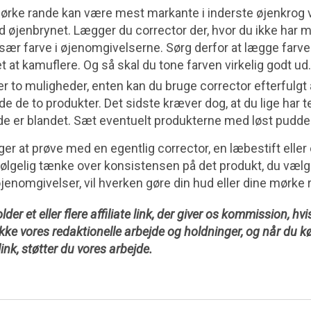
rke rande kan være mest markante i inderste øjenkrog
øjenbrynet. Lægger du corrector der, hvor du ikke har m
ær farve i øjenomgivelserne. Sørg derfor at lægge farve
t at kamuflere. Og så skal du tone farven virkelig godt ud.
r to muligheder, enten kan du bruge corrector efterfulgt 
nde de to produkter. Det sidste kræver dog, at du lige har 
r de er blandet. Sæt eventuelt produkterne med løst pudde
r at prøve med en egentlig corrector, en læbestift eller
følgelig tænke over konsistensen på det produkt, du vælge
øjenomgivelser, vil hverken gøre din hud eller dine mørke 
der et eller flere affiliate link, der giver os kommission, hv
ikke vores redaktionelle arbejde og holdninger, og når du 
link, støtter du vores arbejde.