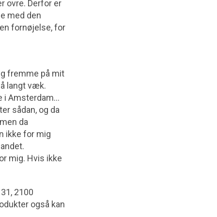
er ovre. Derfor er
age med den
n fornøjelse, for
ig fremme på mit
så langt væk.
rne i Amsterdam…
ter sådan, og da
, men da
n ikke for mig
 andet.
for mig. Hvis ikke
 31, 2100
rodukter også kan