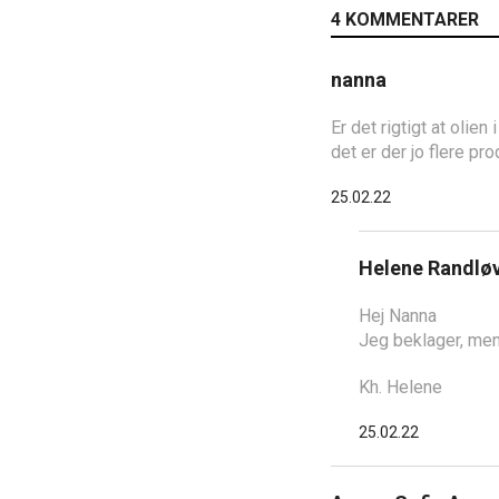
4 KOMMENTARER
nanna
Er det rigtigt at olie
det er der jo flere pro
25.02.22
Helene Randlø
Hej Nanna
Jeg beklager, men
Kh. Helene
25.02.22