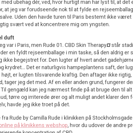
r med ubehag dér, ved, hvor hurtigt man har lyst til, at det 
r, at jeg var forudseende nok til at fylde en rejseemball
lve. Uden den havde turen til Paris bestemt ikke været e
rigtig svært ved at koncentrere mig om yngsten.
l duft
, jeg var i Paris, men Rude 01. CBD Skin Therapy
¤
står stad
 der en fyldt rejseemballage i min taske, så den aldrig er 
g ikke begejstret for. Den lugter af hvert andet gadehjø
g krydret… Det er naturligvis hampeplantens saft, der lug
højt, er lugten tilsvarende kraftig. Den aftager ikke rigtig
d, tager jeg det med. Af en eller anden grund, fungerer de
l gengæld kan jeg nærmest finde på at bruge den til alt
ud, tørre og irriterede ører og alt muligt andet klarer den 
lv, havde jeg ikke troet på det.
 fra Rude by Camilla Rude i klinikken på Stockholmsgade
online på klinikkens webshop
, hvor du udover de andre p
arierende koncentration af CBD.