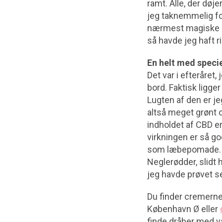
ramt. Alle, der døje
jeg taknemmelig fo
nærmest magiske sa
så havde jeg haft 
En helt med specie
Det var i efteråret
bord. Faktisk ligger
Lugten af den er je
altså meget grønt o
indholdet af CBD er 
virkningen er så go
som læbepomade. Ti
Neglerødder, slidt h
jeg havde prøvet se
Du finder cremerne
København Ø eller
finde dråber med v