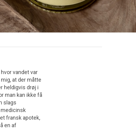
, hvor vandet var
 mig, at der måtte
r heldigvis drøj i
for man kan ikke få
n slags
l medicinsk
 et fransk apotek,
å en af