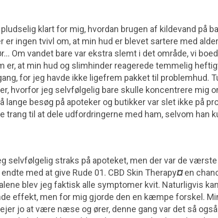
t pludselig klart for mig, hvordan brugen af kildevand på 
er er ingen tvivl om, at min hud er blevet sartere med alder
før… Om vandet bare var ekstra slemt i det område, vi boe
m er, at min hud og slimhinder reagerede temmelig heftigt
gang, for jeg havde ikke ligefrem pakket til problemhud. T
, hvorfor jeg selvfølgelig bare skulle koncentrere mig 
 lange besøg på apoteker og butikker var slet ikke på pr
ke trang til at dele udfordringerne med ham, selvom han 
g selvfølgelig straks på apoteket, men der var de værste
eg endte med at give Rude 01. CBD Skin Therapy
¤
en chance
ene blev jeg faktisk alle symptomer kvit. Naturligvis kan 
ende effekt, men for mig gjorde den en kæmpe forskel. Mi
jer jo at være næse og ører, denne gang var det så også 