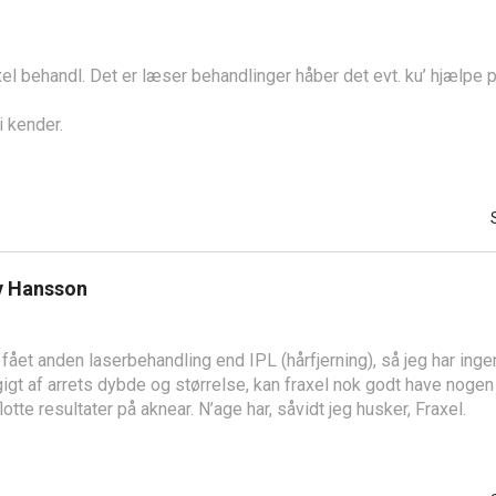
xel behandl. Det er læser behandlinger håber det evt. ku’ hjælpe p
i kender.
v Hansson
g fået anden laserbehandling end IPL (hårfjerning), så jeg har ing
igt af arrets dybde og størrelse, kan fraxel nok godt have nogen e
flotte resultater på aknear. N’age har, såvidt jeg husker, Fraxel.