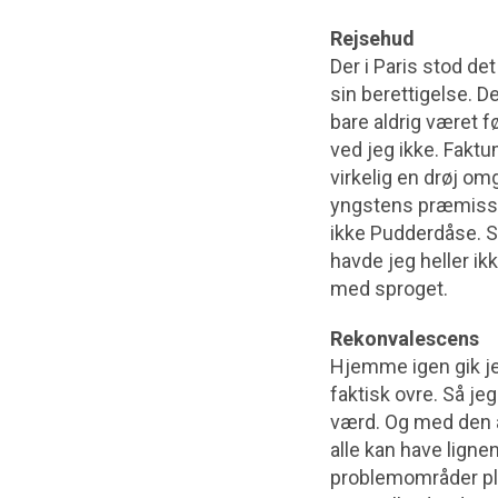
Rejsehud
Der i Paris stod de
sin berettigelse. D
bare aldrig været 
ved jeg ikke. Faktu
virkelig en drøj om
yngstens præmisser
ikke Pudderdåse. Så
havde jeg heller ik
med sproget.
Rekonvalescens
Hjemme igen gik je
faktisk ovre. Så j
værd. Og med den al
alle kan have lign
problemområder ple