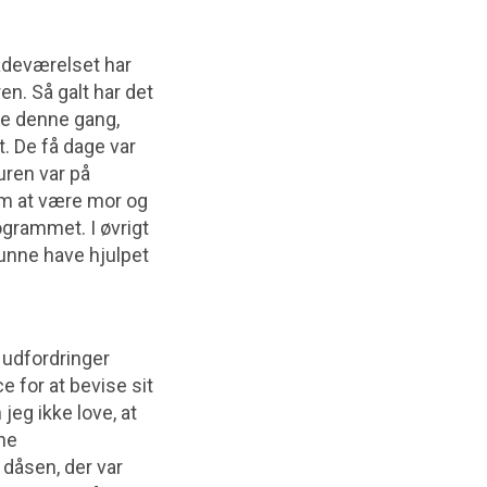
badeværelset har
en. Så galt har det
de denne gang,
. De få dage var
uren var på
om at være mor og
ogrammet. I øvrigt
kunne have hjulpet
 udfordringer
 for at bevise sit
jeg ikke love, at
ne
dåsen, der var