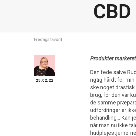
CBD 
Fredagsfavorit
Produkter markere
Den fede salve Ru
rigtig hårdt for mi
25.02.22
ske noget drastisk
brug, for den var k
de samme præparate
udfordringer er ik
behandling… Kan jeg
når man nu ikke ta
hudplejestjernerne i