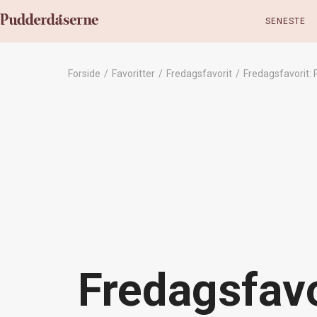
SENESTE
Forside
/
Favoritter
/
Fredagsfavorit
/
Fredagsfavorit:
Fredagsfavo