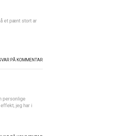
å et pænt stort ar
SVAR PÅ KOMMENTAR
en personlige
ffekt, jeg har i