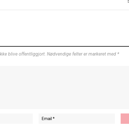
ikke blive offentliggjort. Nødvendige felter er markeret med *