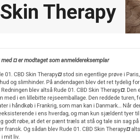
Skin Therapy
t med ¤ er modtaget som anmeldereksemplar
de 01. CBD Skin Therapy
¤
stod sin egentlige prøve i Paris
n hud og slimhinder. På andendagen blev det ret tydelig for
. Redningen blev altså Rude 01. CBD Skin Therapy
¤
. Den e
un med i en lillebitte rejseemballage. Den reddede turen, 
r i håndkøb i Frankrig, som man kan i Danmark… Når de
keeksisterende i ens hverdag, og man kun sjældent tyer ti
 godt røbe, at det er pænt træls at stå og tale sin sag på
ler fransk. Og sådan blev Rude 01. CBD Skin Therapy
¤
alts
 mit liv.