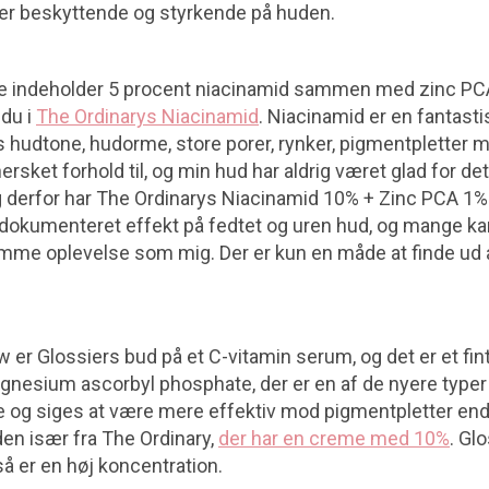
ker beskyttende og styrkende på huden.
re indeholder 5 procent niacinamid sammen med zinc P
 du i
The Ordinarys Niacinamid
. Niacinamid er en fantasti
ns hudtone, hudorme, store porer, rynker, pigmentpletter
ersket forhold til, og min hud har aldrig været glad for det
og derfor har The Ordinarys Niacinamid 10% + Zinc PCA 1%
 dokumenteret effekt på fedtet og uren hud, og mange kan
me oplevelse som mig. Der er kun en måde at finde ud a
 er Glossiers bud på et C-vitamin serum, og det er et fint
gnesium ascorbyl phosphate, der er en af de nyere typer
re og siges at være mere effektiv mod pigmentpletter end
den især fra The Ordinary,
der har en creme med 10%
. Gl
så er en høj koncentration.