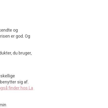
lkendte og
risen er god. Og
ukter, du bruger,
skellige
benytter sig af.
gså finder hos La
amin