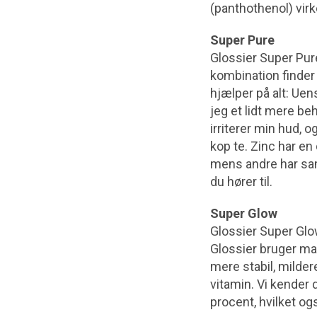
(panthothenol) vir
Super Pure
Glossier Super Pu
kombination finder
hjælper på alt: Ue
jeg et lidt mere beh
irriterer min hud, 
kop te. Zinc har en
mens andre har sam
du hører til.
Super Glow
Glossier Super Glow
Glossier bruger ma
mere stabil, milde
vitamin. Vi kender 
procent, hvilket og