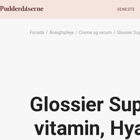
SENESTE
Forside
/
Ansigtspleje
/
Creme og serum
/
Glossier Su
Glossier Su
vitamin, Hy