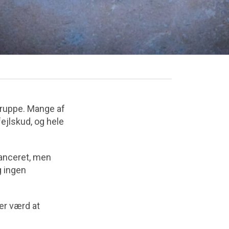
gruppe. Mange af
ejlskud, og hele
lanceret, men
g ingen
 er værd at