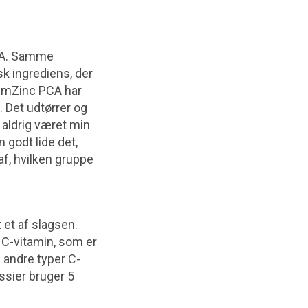
CA. Samme
sk ingrediens, der
 mmZinc PCA har
. Det udtørrer og
 aldrig været min
 godt lide det,
f, hvilken gruppe
 et af slagsen.
 C-vitamin, som er
 andre typer C-
ossier bruger 5