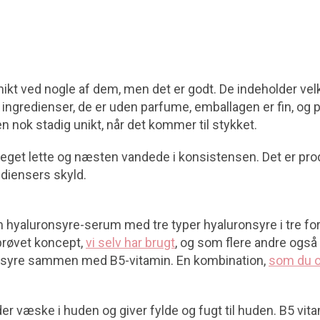
nikt ved nogle af dem, men det er godt. De indeholder ve
ngredienser, de er uden parfume, emballagen er fin, og p
en nok stadig unikt, når det kommer til stykket.
eget lette og næsten vandede i konsistensen. Det er prod
ediensers skyld.
 hyaluronsyre-serum med tre typer hyaluronsyre i tre for
fprøvet koncept,
vi selv har brugt
, og som flere andre også 
onsyre sammen med B5-vitamin. En kombination,
som du o
r væske i huden og giver fylde og fugt til huden. B5 vit