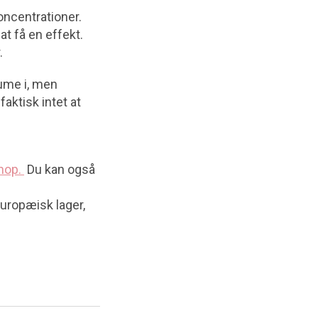
oncentrationer.
at få en effekt.
.
fume i, men
aktisk intet at
hop.
Du kan også
europæisk lager,