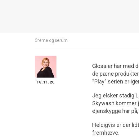
Creme og serum
Glossier har med d
de pæne produkter h
“Play” serien er ig
18.11.20
Jeg elsker stadig L
Skywash kommer jeg 
øjenskygge har på,
Heldigvis er der li
fremhæve.