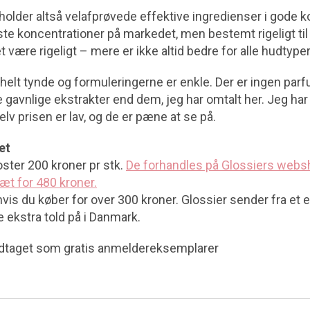
holder altså velafprøvede effektive ingredienser i gode k
ste koncentrationer på markedet, men bestemt rigeligt til 
 være rigeligt – mere er ikke altid bedre for alle hudtyper
helt tynde og formuleringerne er enkle. Der er ingen par
 gavnlige ekstrakter end dem, jeg har omtalt her. Jeg har f
v prisen er lav, og de er pæne at se på.
et
ster 200 kroner pr stk.
De forhandles på Glossiers webs
sæt for 480 kroner.
, hvis du køber for over 300 kroner. Glossier sender fra et 
 ekstra told på i Danmark.
dtaget som gratis anmeldereksemplarer