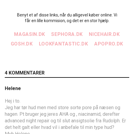
Benyt et af disse links, når du alligevel køber online. Vi
får en lille kommision, og det er en stor hjælp.
MAGASIN.DK
SEPHORA.DK
NICEHAIR.DK
GOSH.DK
LOOKFANTASTIC.DK
APOPRO.DK
4 KOMMENTARER
Helene
Hej i to.
Jeg har tør hud men med store sorte pore på næsen og
hagen. Pt bruger jeg jeres AHA og , niacinamid, derefter
advanced night repair og til slut ansigtsolie fra Rudolph. Er
det helt galt eller hvad vil i anbefale til min type hud?
Mvh Helene