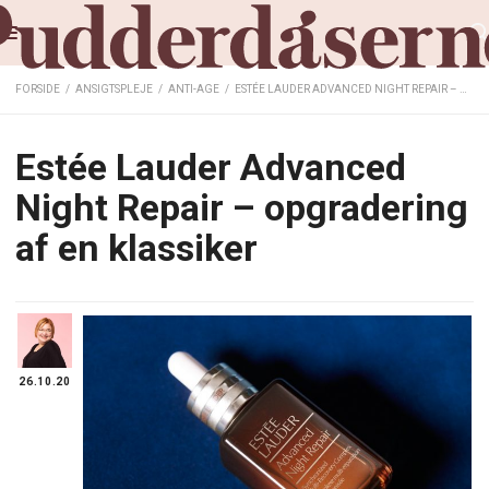
FORSIDE
/
ANSIGTSPLEJE
/
ANTI-AGE
/
ESTÉE LAUDER ADVANCED NIGHT REPAIR – OPGRADERING AF EN KLASSIKER
Estée Lauder Advanced
Night Repair – opgradering
af en klassiker
26.10.20