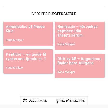
MERE FRA PUDDERDÅSERNE
Anmeldelse af Rhode
Numbuzin – hårvækst-
Skin
peptider i din
ansigtsserum
Katja Moikjær
Katja Moikjær
Peptider – en guide til
rynkernes fjende nr. 1
DUA by AB – Augustinus
Bader bare billigere
Katja Moikjær
Katja Moikjær
DEL VIA MAIL
DEL PÅ FACEBOOK