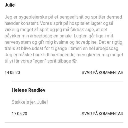
Julie
Jeg er sygeplejerske på et sengeafsnit og spritter dermed
hænder konstant. Vores sprit på hospitalet lugter også
virkelig meget af sprit og jeg må faktisk sige, at det
påvirker min arbejdsdag en smule. Lugten går lige i mit
nervesystem og gi’r mig kvalme og hovedpine. Det er rigtig
træls at blive udsat for ti gange i timen en hel arbejdsdag.
Jeg er måske bare lidt nærtagende, men glæder mig meget
til vi får vores “egen” sprit tilbage 🙈
14.05.20
SVAR PÅ KOMMENTAR
Helene Randløv
Stakkels jer, Julie!
17.05.20
SVAR PÅ KOMMENTAR