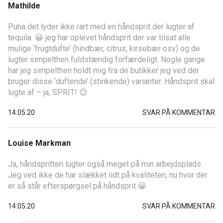
Mathilde
Puha det lyder ikke rart med en håndsprit der lugter af
tequila. 😀 jeg har oplevet håndsprit der var tilsat alle
mulige ‘frugtdufte’ (hindbær, citrus, kirsebær osv) og de
lugter simpelthen fuldstændig forfærdeligt. Nogle gange
har jeg simpelthen holdt mig fra de butikker jeg ved der
bruger disse ‘duftende’ (stinkende) varianter. Håndsprit skal
lugte af – ja, SPRIT! 😉
14.05.20
SVAR PÅ KOMMENTAR
Louise Markman
Ja, håndspritten lugter også meget på min arbejdsplads.
Jeg ved ikke de har slækket lidt på kvaliteten, nu hvor der
er så står efterspørgsel på håndsprit 😀
14.05.20
SVAR PÅ KOMMENTAR