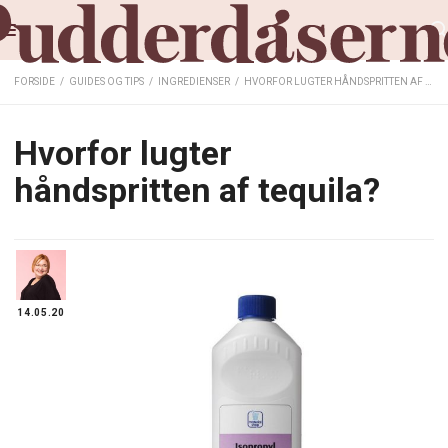
FORSIDE
/
GUIDES OG TIPS
/
INGREDIENSER
/
HVORFOR LUGTER HÅNDSPRITTEN AF TEQUILA?
Hvorfor lugter
håndspritten af tequila?
14.05.20