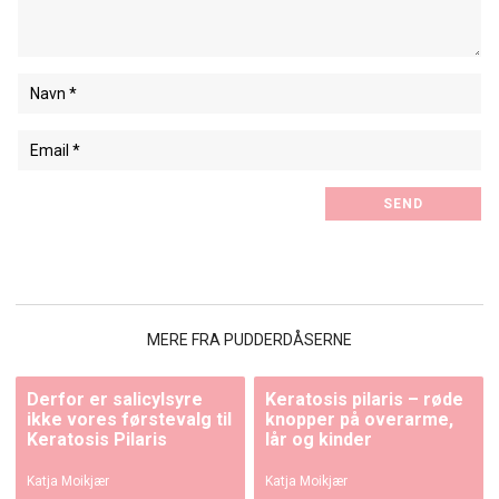
MERE FRA PUDDERDÅSERNE
Derfor er salicylsyre
Keratosis pilaris – røde
ikke vores førstevalg til
knopper på overarme,
Keratosis Pilaris
lår og kinder
Katja Moikjær
Katja Moikjær