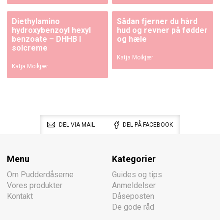
Diethylamino
Sådan fjerner du hård
hydroxybenzoyl hexyl
hud og revner på fødder
benzoate – DHHB I
og hæle
solcreme
Katja Moikjær
Katja Moikjær
DEL VIA MAIL
DEL PÅ FACEBOOK
Menu
Kategorier
Om Pudderdåserne
Guides og tips
Vores produkter
Anmeldelser
Kontakt
Dåseposten
De gode råd