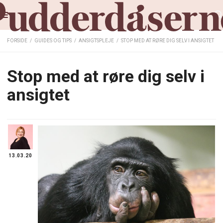
FORSIDE
/
GUIDES OG TIPS
/
ANSIGTSPLEJE
/
STOP MED AT RØRE DIG SELV I ANSIGTET
Stop med at røre dig selv i
ansigtet
13.03.20