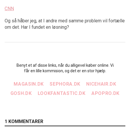
CNN
Og så håber jeg, at I andre med samme problem vil fortælle
om det. Har I fundet en løsning?
Benyt et af disse links, når du alligevel køber online. Vi
får en lille kommision, og det er en stor hjælp.
MAGASIN.DK
SEPHORA.DK
NICEHAIR.DK
GOSH.DK
LOOKFANTASTIC.DK
APOPRO.DK
1 KOMMENTARER