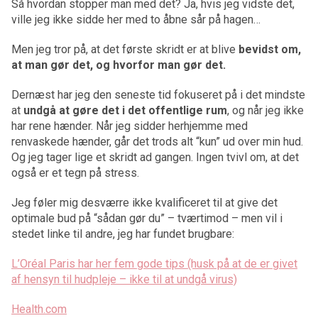
Så hvordan stopper man med det? Ja, hvis jeg vidste det,
ville jeg ikke sidde her med to åbne sår på hagen…
Men jeg tror på, at det første skridt er at blive
bevidst om,
at man gør det, og hvorfor man gør det.
Dernæst har jeg den seneste tid fokuseret på i det mindste
at
undgå at gøre det i det offentlige rum
, og når jeg ikke
har rene hænder. Når jeg sidder herhjemme med
renvaskede hænder, går det trods alt “kun” ud over min hud.
Og jeg tager lige et skridt ad gangen. Ingen tvivl om, at det
også er et tegn på stress.
Jeg føler mig desværre ikke kvalificeret til at give det
optimale bud på “sådan gør du” – tværtimod – men vil i
stedet linke til andre, jeg har fundet brugbare:
L’Oréal Paris har her fem gode tips (husk på at de er givet
af hensyn til hudpleje – ikke til at undgå virus)
Health.com