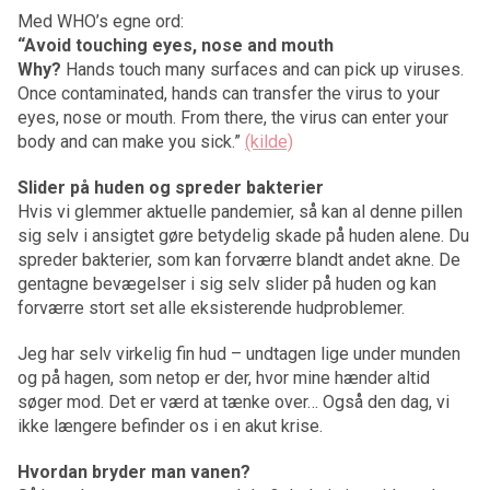
Med WHO’s egne ord:
“Avoid touching eyes, nose and mouth
Why?
Hands touch many surfaces and can pick up viruses.
Once contaminated, hands can transfer the virus to your
eyes, nose or mouth. From there, the virus can enter your
body and can make you sick.”
(kilde)
Slider på huden og spreder bakterier
Hvis vi glemmer aktuelle pandemier, så kan al denne pillen
sig selv i ansigtet gøre betydelig skade på huden alene. Du
spreder bakterier, som kan forværre blandt andet akne. De
gentagne bevægelser i sig selv slider på huden og kan
forværre stort set alle eksisterende hudproblemer.
Jeg har selv virkelig fin hud – undtagen lige under munden
og på hagen, som netop er der, hvor mine hænder altid
søger mod. Det er værd at tænke over… Også den dag, vi
ikke længere befinder os i en akut krise.
Hvordan bryder man vanen?