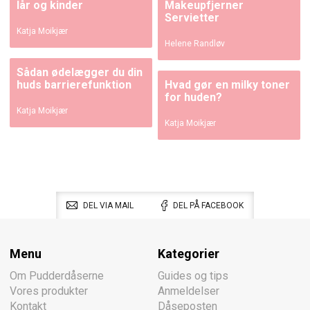
lår og kinder
Makeupfjerner
Servietter
Katja Moikjær
Helene Randløv
Sådan ødelægger du din
huds barrierefunktion
Hvad gør en milky toner
for huden?
Katja Moikjær
Katja Moikjær
DEL VIA MAIL
DEL PÅ FACEBOOK
Menu
Kategorier
Om Pudderdåserne
Guides og tips
Vores produkter
Anmeldelser
Kontakt
Dåseposten