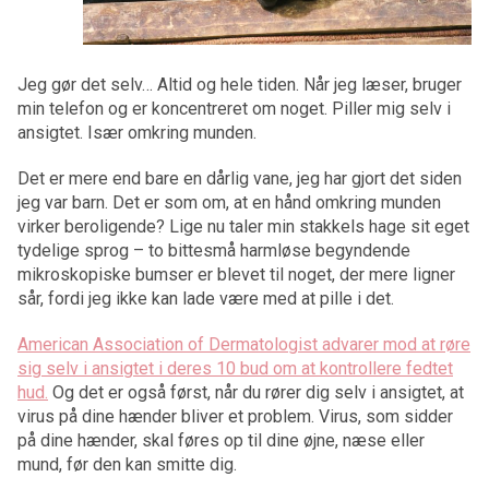
Jeg gør det selv… Altid og hele tiden. Når jeg læser, bruger
min telefon og er koncentreret om noget. Piller mig selv i
ansigtet. Især omkring munden.
Det er mere end bare en dårlig vane, jeg har gjort det siden
jeg var barn. Det er som om, at en hånd omkring munden
virker beroligende? Lige nu taler min stakkels hage sit eget
tydelige sprog – to bittesmå harmløse begyndende
mikroskopiske bumser er blevet til noget, der mere ligner
sår, fordi jeg ikke kan lade være med at pille i det.
American Association of Dermatologist advarer mod at røre
sig selv i ansigtet i deres 10 bud om at kontrollere fedtet
hud.
Og det er også først, når du rører dig selv i ansigtet, at
virus på dine hænder bliver et problem. Virus, som sidder
på dine hænder, skal føres op til dine øjne, næse eller
mund, før den kan smitte dig.