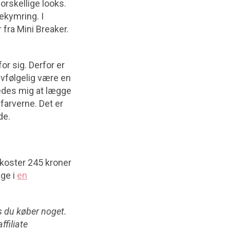
orskellige looks.
ekymring. I
 fra Mini Breaker.
r sig. Derfor er
elvfølgelig være en
kedes mig at lægge
 farverne. Det er
de.
 koster 245 kroner
age i
en
is du køber noget.
ffiliate