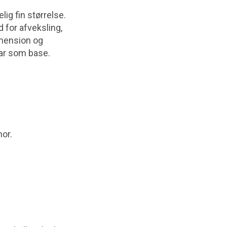
ig fin størrelse.
d for afveksling,
dimension og
har som base.
mor.