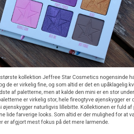
største kollektion Jeffree Star Cosmetics nogensinde har
de er virkelig fine, og som altid er det en upåklagelig kva
ste af paletterne, men at kalde den mini er en stor under
aletterne er virkelig stor, hele fireogtyve øjenskygger er de
 øjenskygger naturligvis lillebitte. Kollektionen er fuld af
ne lide farverige looks. Som altid er der mulighed for at v
der er afgjort mest fokus på det mere larmende.