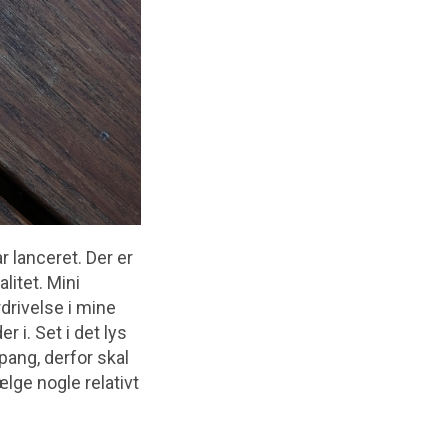
 lanceret. Der er
litet. Mini
drivelse i mine
r i. Set i det lys
 pang, derfor skal
ælge nogle relativt