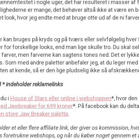
gennemtestet i nogle uger, det har resulteret i masser af f
ghederne er mange, det behøver altså ikke at være en b
 look, hvor jeg endte med at bruge otte ud af de ni farver
an bruges på kryds og på tværs eller selvfølgelig hver fo
r for forskellige looks, end man lige skulle tro. Du skal s
or farver, men farverne kan sagtens tones ned. Det er lyk
ooks. Som med andre paletter anbefaler jeg, at du leger med
etten at kende, så er den lige pludselig ikke så afskrækken
 * indeholder reklamelinks
 du i
House of Stars eller online i webshoppen
*
, hvor den
ed Jawbreaker for 699 kroner
*
. På facebook kan du delt
n store Jaw Breaker palette
.
der et eller flere affiliate link, der giver os kommission, hv
ores foretrukne webshops, og når du køber noget gennem et a