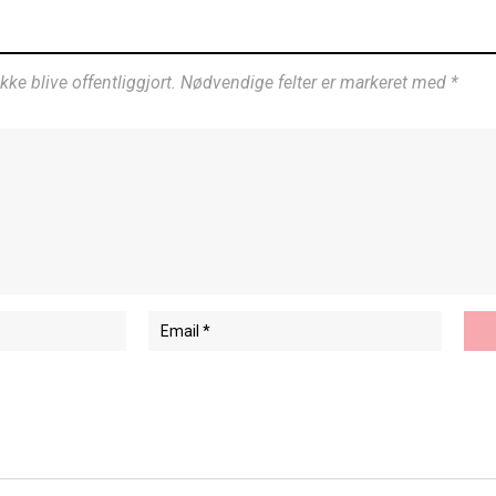
ikke blive offentliggjort. Nødvendige felter er markeret med *