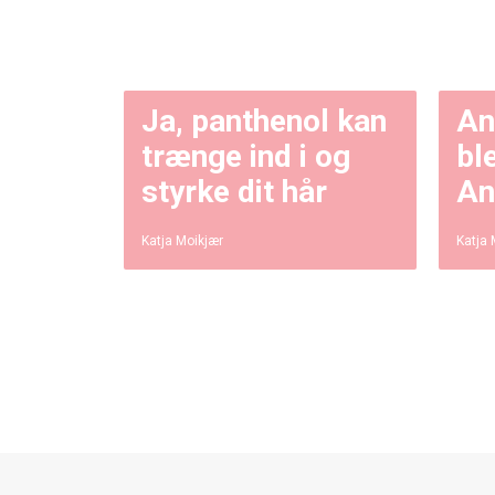
Ja, panthenol kan
An
trænge ind i og
bl
styrke dit hår
An
Katja Moikjær
Katja 