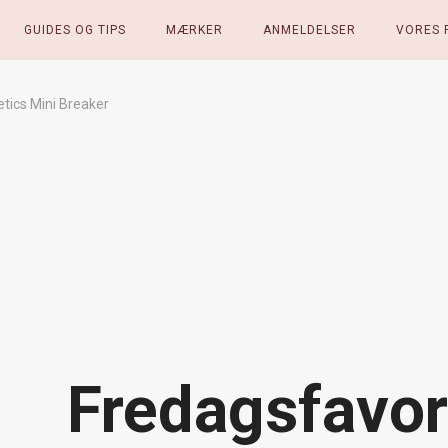
GUIDES OG TIPS
MÆRKER
ANMELDELSER
VORES 
tics Mini Breaker
Fredagsfavori