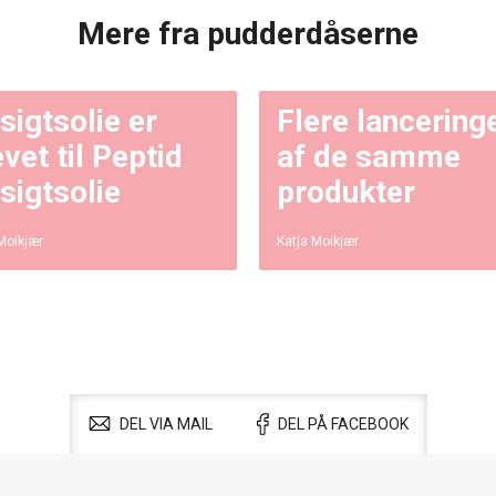
Mere fra pudderdåserne
sigtsolie er
Flere lancering
evet til Peptid
af de samme
sigtsolie
produkter
Moikjær
Katja Moikjær
DEL VIA MAIL
DEL PÅ FACEBOOK