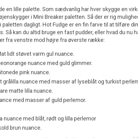
e en lille palette. Som sædvanlig har hver skygge en virkel
øjenskygger i Mini Breaker paletten. Så der er rig mulighe
i paletten dagligt. Hot Fudge er en fin farve til at tilføre 
ks. Så kan du altid bruge en fast pudder, eller hvad du nu 
 er fra venstre mod højre fra øverste række:
t lidt støvet varm gul nuance.
Neonorange nuance med guld glimmer.
låtonede pink nuance.
t grålilla nuance med masser af lyseblåt og turkist perle
are matte lilla nuance.
uance med masser af guld perlemor.
la nuance med blåt, rødt og lilla perlemor
kold brun nuance.