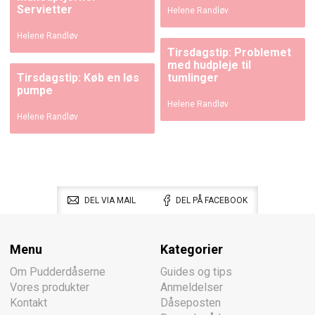
Servietter
Helene Randløv
Helene Randløv
Tirsdagstip: Problemet
med hudpleje til
Tirsdagstip: Køb en løs
tumlinger
pumpe
Helene Randløv
Helene Randløv
DEL VIA MAIL
DEL PÅ FACEBOOK
Menu
Kategorier
Om Pudderdåserne
Guides og tips
Vores produkter
Anmeldelser
Kontakt
Dåseposten