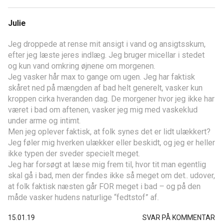
Julie
Jeg droppede at rense mit ansigt i vand og ansigtsskum,
efter jeg læste jeres indlæg. Jeg bruger micellar i stedet
og kun vand omkring øjnene om morgenen.
Jeg vasker hår max to gange om ugen. Jeg har faktisk
skåret ned på mængden af bad helt generelt, vasker kun
kroppen cirka hveranden dag. De morgener hvor jeg ikke har
været i bad om aftenen, vasker jeg mig med vaskeklud
under arme og intimt.
Men jeg oplever faktisk, at folk synes det er lidt ulækkert?
Jeg føler mig hverken ulækker eller beskidt, og jeg er heller
ikke typen der sveder specielt meget.
Jeg har forsøgt at læse mig frem til, hvor tit man egentlig
skal gå i bad, men der findes ikke så meget om det.. udover,
at folk faktisk næsten går FOR meget i bad – og på den
måde vasker hudens naturlige “fedtstof” af.
15.01.19
SVAR PÅ KOMMENTAR