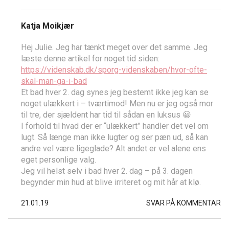
Katja Moikjær
Hej Julie. Jeg har tænkt meget over det samme. Jeg
læste denne artikel for noget tid siden:
https://videnskab.dk/sporg-videnskaben/hvor-ofte-
skal-man-ga-i-bad
Et bad hver 2. dag synes jeg bestemt ikke jeg kan se
noget ulækkert i – tværtimod! Men nu er jeg også mor
til tre, der sjældent har tid til sådan en luksus 😀
I forhold til hvad der er “ulækkert” handler det vel om
lugt. Så længe man ikke lugter og ser pæn ud, så kan
andre vel være ligeglade? Alt andet er vel alene ens
eget personlige valg.
Jeg vil helst selv i bad hver 2. dag – på 3. dagen
begynder min hud at blive irriteret og mit hår at klø.
21.01.19
SVAR PÅ KOMMENTAR