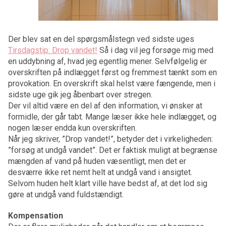
Der blev sat en del spørgsmålstegn ved sidste uges
Tirsdagstip: Drop vandet!
Så i dag vil jeg forsøge mig med
en uddybning af, hvad jeg egentlig mener. Selvfølgelig er
overskriften på indlægget først og fremmest tænkt som en
provokation. En overskrift skal helst være fængende, men i
sidste uge gik jeg åbenbart over stregen.
Der vil altid være en del af den information, vi ønsker at
formidle, der går tabt. Mange læser ikke hele indlægget, og
nogen læser endda kun overskriften.
Når jeg skriver, ”Drop vandet!”, betyder det i virkeligheden:
”forsøg at undgå vandet”. Det er faktisk muligt at begrænse
mængden af vand på huden væsentligt, men det er
desværre ikke ret nemt helt at undgå vand i ansigtet.
Selvom huden helt klart ville have bedst af, at det lod sig
gøre at undgå vand fuldstændigt.
Kompensation