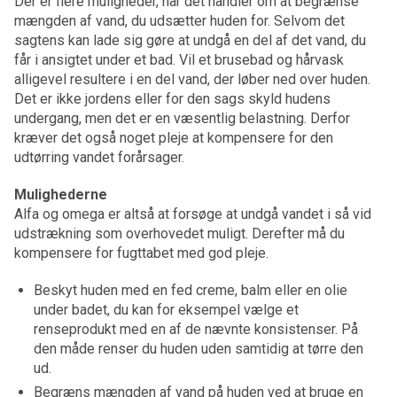
Der er flere muligheder, når det handler om at begrænse
mængden af vand, du udsætter huden for. Selvom det
sagtens kan lade sig gøre at undgå en del af det vand, du
får i ansigtet under et bad. Vil et brusebad og hårvask
alligevel resultere i en del vand, der løber ned over huden.
Det er ikke jordens eller for den sags skyld hudens
undergang, men det er en væsentlig belastning. Derfor
kræver det også noget pleje at kompensere for den
udtørring vandet forårsager.
Mulighederne
Alfa og omega er altså at forsøge at undgå vandet i så vid
udstrækning som overhovedet muligt. Derefter må du
kompensere for fugttabet med god pleje.
Beskyt huden med en fed creme, balm eller en olie
under badet, du kan for eksempel vælge et
renseprodukt med en af de nævnte konsistenser. På
den måde renser du huden uden samtidig at tørre den
ud.
Begræns mængden af vand på huden ved at bruge en