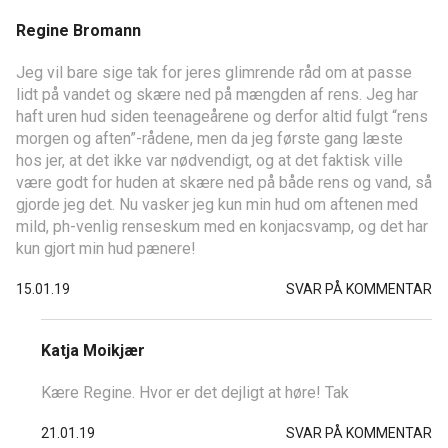
Regine Bromann
Jeg vil bare sige tak for jeres glimrende råd om at passe
lidt på vandet og skære ned på mængden af rens. Jeg har
haft uren hud siden teenageårene og derfor altid fulgt “rens
morgen og aften”-rådene, men da jeg første gang læste
hos jer, at det ikke var nødvendigt, og at det faktisk ville
være godt for huden at skære ned på både rens og vand, så
gjorde jeg det. Nu vasker jeg kun min hud om aftenen med
mild, ph-venlig renseskum med en konjacsvamp, og det har
kun gjort min hud pænere!
15.01.19
SVAR PÅ KOMMENTAR
Katja Moikjær
Kære Regine. Hvor er det dejligt at høre! Tak
21.01.19
SVAR PÅ KOMMENTAR