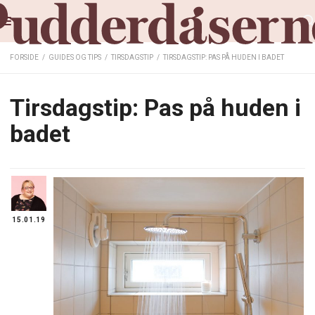
FORSIDE
/
GUIDES OG TIPS
/
TIRSDAGSTIP
/
TIRSDAGSTIP: PAS PÅ HUDEN I BADET
Tirsdagstip: Pas på huden i
badet
15.01.19