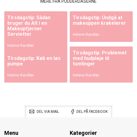
MERE FRA PUDDERDÅSERNE
Tirsdagstip: Sådan
Tirsdagstip: Undgå at
bruger du Alt i en
makeuppen krakelerer
Makeupfjerner
Servietter
Helene Randløv
Helene Randløv
Tirsdagstip: Problemet
Tirsdagstip: Køb en løs
med hudpleje til
pumpe
tumlinger
Helene Randløv
Helene Randløv
DEL VIA MAIL
DEL PÅ FACEBOOK
Menu
Kategorier