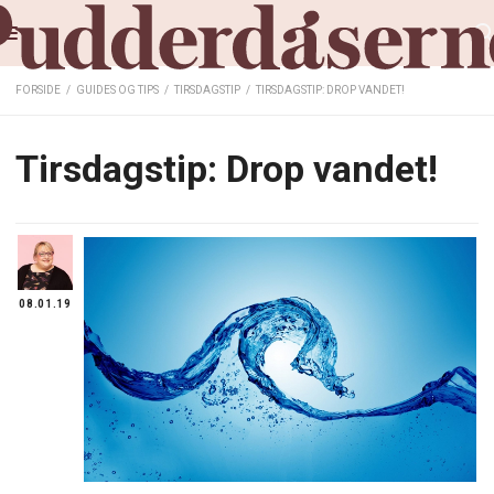
FORSIDE
/
GUIDES OG TIPS
/
TIRSDAGSTIP
/
TIRSDAGSTIP: DROP VANDET!
Tirsdagstip: Drop vandet!
08.01.19