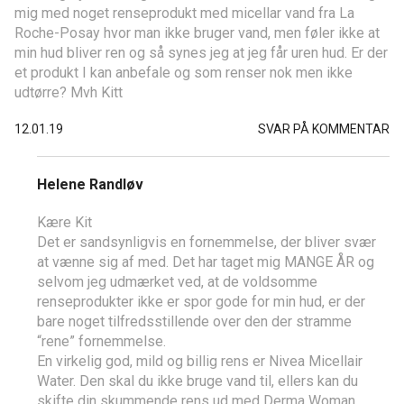
mig med noget renseprodukt med micellar vand fra La
Roche-Posay hvor man ikke bruger vand, men føler ikke at
min hud bliver ren og så synes jeg at jeg får uren hud. Er der
et produkt I kan anbefale og som renser nok men ikke
udtørre? Mvh Kitt
12.01.19
SVAR PÅ KOMMENTAR
Helene Randløv
Kære Kit
Det er sandsynligvis en fornemmelse, der bliver svær
at vænne sig af med. Det har taget mig MANGE ÅR og
selvom jeg udmærket ved, at de voldsomme
renseprodukter ikke er spor gode for min hud, er der
bare noget tilfredsstillende over den der stramme
“rene” fornemmelse.
En virkelig god, mild og billig rens er Nivea Micellair
Water. Den skal du ikke bruge vand til, ellers kan du
skifte din skummende rens ud med Derma Woman