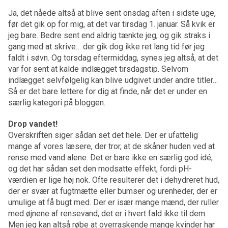
Ja, det nåede altså at blive sent onsdag aften i sidste uge,
før det gik op for mig, at det var tirsdag 1. januar. Så kvik er
jeg bare. Bedre sent end aldrig tænkte jeg, og gik straks i
gang med at skrive… der gik dog ikke ret lang tid før jeg
faldt i søvn. Og torsdag eftermiddag, synes jeg altså, at det
var for sent at kalde indlægget tirsdagstip. Selvom
indlægget selvfølgelig kan blive udgivet under andre titler…
Så er det bare lettere for dig at finde, når det er under en
særlig kategori på bloggen.
Drop vandet!
Overskriften siger sådan set det hele. Der er ufattelig
mange af vores læsere, der tror, at de skåner huden ved at
rense med vand alene. Det er bare ikke en særlig god idé,
og det har sådan set den modsatte effekt, fordi pH-
værdien er lige høj nok. Ofte resulterer det i dehydreret hud,
der er svær at fugtmætte eller bumser og urenheder, der er
umulige at få bugt med. Der er især mange mænd, der ruller
med øjnene af rensevand, det er i hvert fald ikke til dem.
Men jeg kan altså røbe at overraskende mange kvinder har