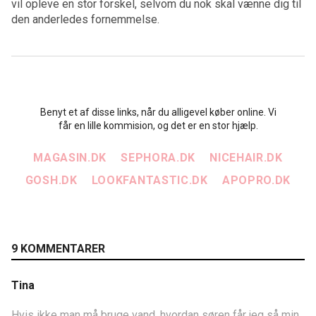
vil opleve en stor forskel, selvom du nok skal vænne dig til
den anderledes fornemmelse.
Benyt et af disse links, når du alligevel køber online. Vi
får en lille kommision, og det er en stor hjælp.
MAGASIN.DK
SEPHORA.DK
NICEHAIR.DK
GOSH.DK
LOOKFANTASTIC.DK
APOPRO.DK
9 KOMMENTARER
Tina
Hvis ikke man må bruge vand, hvordan søren får jeg så min