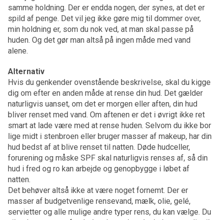
samme holdning. Der er endda nogen, der synes, at det er
spild af penge. Det vil jeg ikke gøre mig til dommer over,
min holdning er, som du nok ved, at man skal passe på
huden. Og det gør man altså på ingen måde med vand
alene.
Alternativ
Hvis du genkender ovenstående beskrivelse, skal du kigge
dig om efter en anden måde at rense din hud. Det gælder
naturligvis uanset, om det er morgen eller aften, din hud
bliver renset med vand. Om aftenen er det i øvrigt ikke ret
smart at lade være med at rense huden. Selvom du ikke bor
lige midt i stenbroen eller bruger masser af makeup, har din
hud bedst af at blive renset til natten. Døde hudceller,
forurening og måske SPF skal naturligvis renses af, så din
hud i fred og ro kan arbejde og genopbygge i løbet af
natten.
Det behøver altså ikke at være noget fornemt. Der er
masser af budgetvenlige rensevand, mælk, olie, gelé,
servietter og alle mulige andre typer rens, du kan vælge. Du