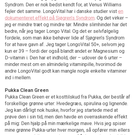
Syndrom. Den er nok bedst kendt for, at Venus Williams
fejler det samme. LongoVital har i danske studier vist
en
dokumenteret effekt på Sjøgren’s Syndrom
. Og det virker –
jeg er mindre træt og mindre tør. Mindre slimhinder har det
bedre, når jeg tager Longo Vital. Og det er selvfølgelig
fordele, som man ikke behøver lide af Sjøgren’s Syndrom
for at have gavn af. Jeg tager LongoVital 50+, selvom jeg
kun er 39 – fordi der også blandt andet er Magnesium og
D-vitamin i. Den har et indhold, der – udover de 6 urter –
minder mest om en almindelig vitaminpille, hvorimod de
andre LongoVital godt kan mangle nogle enkelte vitaminer
ind i mellem.
Pukka Clean Green
Pukka Clean Green er et kosttilskud fra Pukka, der består af
forskellige grønne urter: Hvedegræs, spirulina og lignende.
Jeg kan dårligt nok huske, hvorfor jeg startede med at
prøve den i sin tid, men den havde en overraskende effekt
på mig: Den hjalp på min mærkelige mave. Hvis jeg spiser
mine grønne Pukka-urter hver morgen, så opfører min ellers