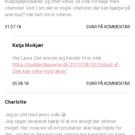
hudplejeprodukter, og intet virker, så ville forsøge med
vitaminer. Ved I om der er nogle vitaminer der kan hjælpe på
uren hud? Har hørt om b-vitamin.
31.07.18
SVAR PÅ KOMMENTAR
Katja Moikjær
Hej Laura. Det eneste jeg kender til er zink:
https://pudderdaaserne.dk/2013/08/30/tilskud-af-
zink-kan-virke-mod-akne/
05.08.18
SVAR PÅ KOMMENTAR
Charlotte
Jeg er vild med jeres side 😀
Jeg søger desperat hjælp til at mit ansigt der skinner
meget. Har rosacea så evt produkter skal tage højde for
det… og det er ikke kun pga varmen jeg konstant ser klam