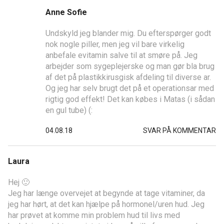
Anne Sofie
Undskyld jeg blander mig. Du efterspørger godt
nok nogle piller, men jeg vil bare virkelig
anbefale evitamin salve til at smøre på. Jeg
arbejder som sygeplejerske og man gør bla brug
af det på plastikkirusgisk afdeling til diverse ar.
Og jeg har selv brugt det på et operationsar med
rigtig god effekt! Det kan købes i Matas (i sådan
en gul tube) (:
04.08.18
SVAR PÅ KOMMENTAR
Laura
Hej 🙂
Jeg har længe overvejet at begynde at tage vitaminer, da
jeg har hørt, at det kan hjælpe på hormonel/uren hud. Jeg
har prøvet at komme min problem hud til livs med