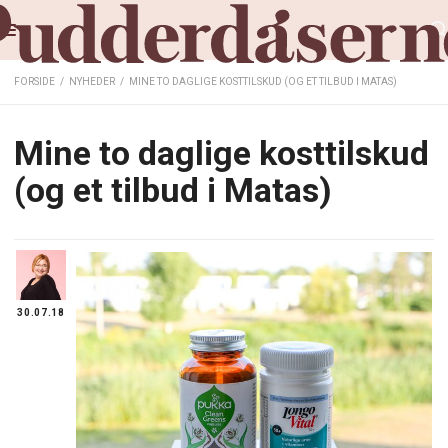
FORSIDE
/
NYHEDER
/
MINE TO DAGLIGE KOSTTILSKUD (OG ET TILBUD I MATAS)
Mine to daglige kosttilskud
(og et tilbud i Matas)
30.07.18