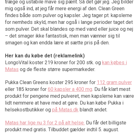
træge og ustabile mave sig pænt. Så det gør jeg. Jeg bilder
mig også ind, at jeg får mere energi af den. Clean Green
findes både som pulver og kapsler. Jeg tager pt. kapslerne
for nemheds skyld, men har også i lange perioder taget det
som pulver. Det skal blandes op med vand eller juice og nej
– det smager ikke fantastisk, men man vænner sig til
smagen og kan endda lære at sætte pris på den.
Her kan du købe det (reklamelink)
LongoVital koster 219 kroner for 200 stk. og
kan købes i
Matas
og de fleste større supermarkeder.
Pukka Clean Greens koster 295 kroner for
112 gram pulver
eller 185 kroner for
60 kapsler a 400 mg
. Du får klart mest
produkt for pengene med pulveret, men kapslerne kan være
lidt nemmere at have med at gøre. Du kan købe Pukka i
helsekostbutikker og
på Matas.dk
blandt andet.
Matas har lige nu 3 for 2 på alt helse.
Du får det billigste
produkt med gratis. Tilbuddet gælder indtil 5. august.