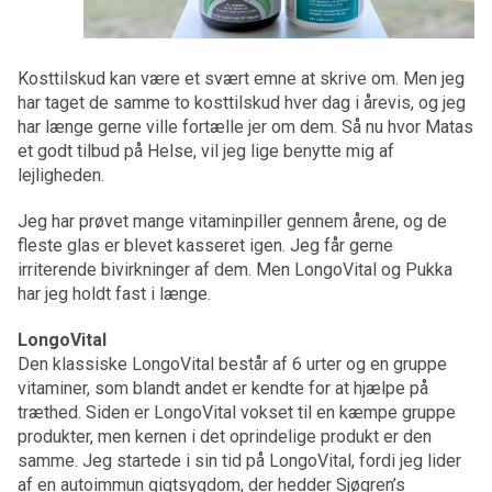
Kosttilskud kan være et svært emne at skrive om. Men jeg
har taget de samme to kosttilskud hver dag i årevis, og jeg
har længe gerne ville fortælle jer om dem. Så nu hvor Matas
et godt tilbud på Helse, vil jeg lige benytte mig af
lejligheden.
Jeg har prøvet mange vitaminpiller gennem årene, og de
fleste glas er blevet kasseret igen. Jeg får gerne
irriterende bivirkninger af dem. Men LongoVital og Pukka
har jeg holdt fast i længe.
LongoVital
Den klassiske LongoVital består af 6 urter og en gruppe
vitaminer, som blandt andet er kendte for at hjælpe på
træthed. Siden er LongoVital vokset til en kæmpe gruppe
produkter, men kernen i det oprindelige produkt er den
samme. Jeg startede i sin tid på LongoVital, fordi jeg lider
af en autoimmun gigtsygdom, der hedder Sjøgren’s