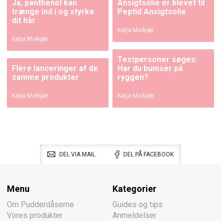
Ja, panthenol kan
Ansigtsolie er blevet til
trænge ind i og styrke
Peptid Ansigtsolie
dit hår
Katja Moikjær
Katja Moikjær
Testpersoner søges:
Flere lanceringer af de
Har du bumser på
samme produkter
ryggen?
Katja Moikjær
Katja Moikjær
DEL VIA MAIL
DEL PÅ FACEBOOK
Menu
Kategorier
Om Pudderdåserne
Guides og tips
Vores produkter
Anmeldelser