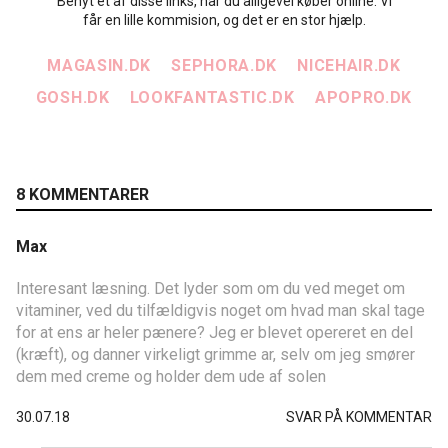
Benyt et af disse links, når du alligevel køber online. Vi
får en lille kommision, og det er en stor hjælp.
MAGASIN.DK
SEPHORA.DK
NICEHAIR.DK
GOSH.DK
LOOKFANTASTIC.DK
APOPRO.DK
8 KOMMENTARER
Max
Interesant læsning. Det lyder som om du ved meget om
vitaminer, ved du tilfældigvis noget om hvad man skal tage
for at ens ar heler pænere? Jeg er blevet opereret en del
(kræft), og danner virkeligt grimme ar, selv om jeg smører
dem med creme og holder dem ude af solen
30.07.18
SVAR PÅ KOMMENTAR