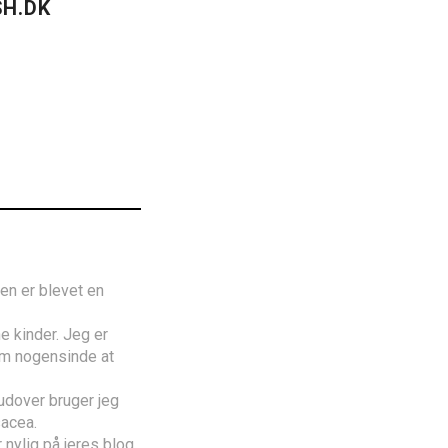
H.DK
den er blevet en
e kinder. Jeg er
om nogensinde at
rudover bruger jeg
sacea.
nylig på jeres blog,