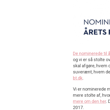
De nominerede til å
og vi er så stolte 
skal afgøre, hvem d
suverænt, hvem der
bt.dk
.
Vi er nominerede me
mere stolte af, hvo
mere om den her
. 
2017.