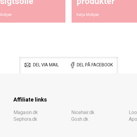
sigtsolie
produkter
Moikjær
Katja Moikjær
DEL VIA MAIL
DEL PÅ FACEBOOK
Affiliate links
Magasin.dk
Nicehair.dk
Loo
Sephora.dk
Gosh.dk
Apo