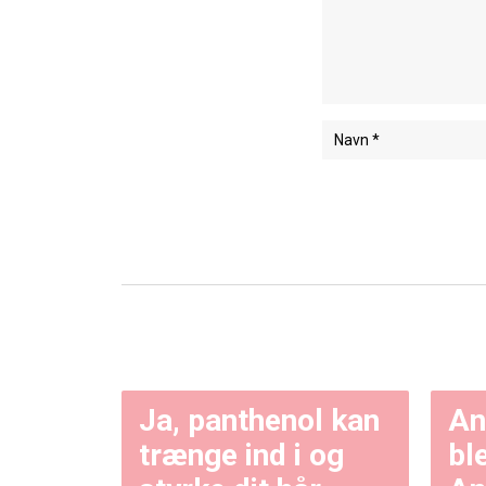
Ja, panthenol kan
An
trænge ind i og
bl