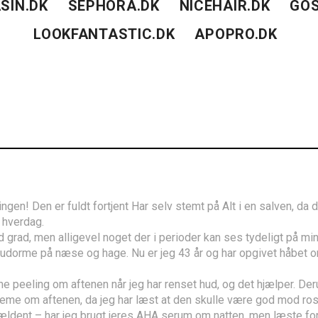
SIN.DK
SEPHORA.DK
NICEHAIR.DK
GOS
LOOKFANTASTIC.DK
APOPRO.DK
gen! Den er fuldt fortjent Har selv stemt på Alt i en salven, da 
 hverdag.
d grad, men alligevel noget der i perioder kan ses tydeligt på min
udorme på næse og hage. Nu er jeg 43 år og har opgivet håbet 
ne peeling om aftenen når jeg har renset hud, og det hjælper. De
reme om aftenen, da jeg har læst at den skulle være god mod ro
ældent – har jeg brugt jeres AHA serum om natten, men læste for 