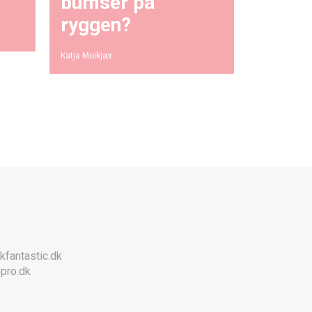
bumser på
ryggen?
Katja Moikjær
kfantastic.dk
pro.dk