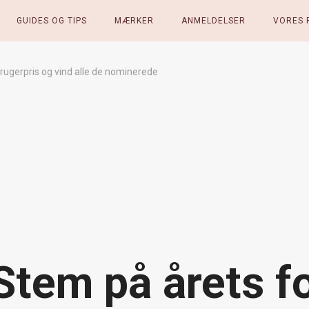
GUIDES OG TIPS
MÆRKER
ANMELDELSER
VORES 
rugerpris og vind alle de nominerede
Stem på årets f