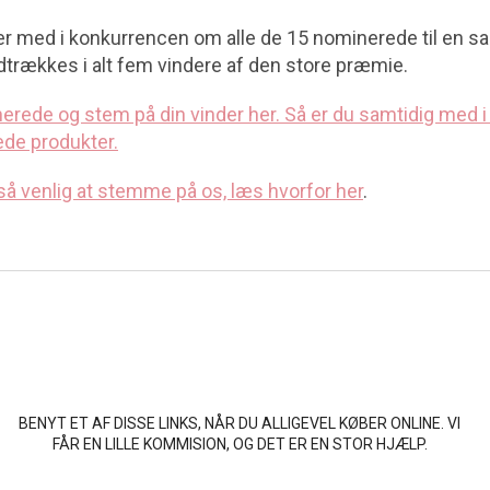
 er med i konkurrencen om alle de 15 nominerede til en s
dtrækkes i alt fem vindere af den store præmie.
nerede og stem på din vinder her. Så er du samtidig med
ede produkter.
så venlig at stemme på os, læs hvorfor her
.
BENYT ET AF DISSE LINKS, NÅR DU ALLIGEVEL KØBER ONLINE. VI
FÅR EN LILLE KOMMISION, OG DET ER EN STOR HJÆLP.