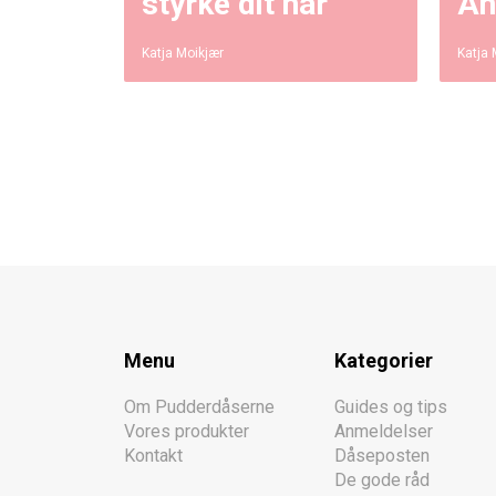
styrke dit hår
An
Katja Moikjær
Katja 
Menu
Kategorier
Om Pudderdåserne
Guides og tips
Vores produkter
Anmeldelser
Kontakt
Dåseposten
De gode råd