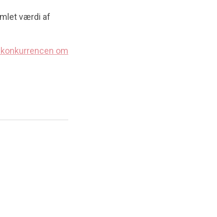
amlet værdi af
 i konkurrencen om