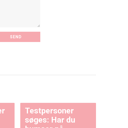
er
Testpersoner
søges: Har du