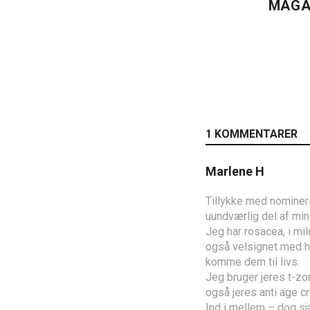
MAGA
1 KOMMENTARER
Marlene H
Tillykke med nominerin
uundværlig del af min
Jeg har rosacea, i mil
også velsignet med h
komme dem til livs.
Jeg bruger jeres t-zo
også jeres anti age c
Ind i mellem – dog sj