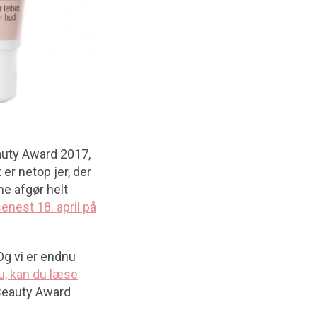
uty Award 2017,
 er netop jer, der
ne afgør helt
nest 18. april på
 Og vi er endnu
u, kan du læse
 Beauty Award