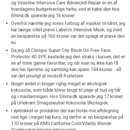
og Vaseline Intensive Care Advanced Repair er en af
hverdagens budgetvenlige helte, ved at købe den hos
Emma.dk sparede jeg 16 kroner
Ovenfor nævnte jeg vores forbrug af masker til håret, jeg
har længe villet prøve Label.m Intensive Mask, og med
en besparelse på 160 kroner var det oplagt at prøve den
nu.
Da jeg så Clinique Super City Block Oil-Free Face
Protector 40 SPF, kastede jeg den straks i kurven, det er
en af mine gamle favoritter, og når man nu ikke kan få
den her hjemme og samtidig kan spare 144 kroner… så
var det umuligt at modstå fristelsen.
Noget andet vi bruger rigtig meget er økologisk
kokosolie, som både bliver brugt til pleje af hud og hår
og i madlavningen. Hos Emma.dk sparede jeg 17 kroner
på Urtekram Smagsneutral Kokosolie Økologisk.
I øjeblikket er produkter der kan holde min afblegning
ved lige i meget høj kurs, og derfor er en besparelse på
110 kroner på KMS California ColorVitality Blonde
Treatment temmelig interessant.