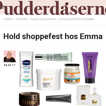
FORSIDE
/
NYHEDER
/
TILBUD OG SHOPPING
/
HOLD SHOPPEFEST HOS EMMA
Hold shoppefest hos Emma
06.03.17