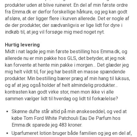
produkter uden at blive ruineret. En del af min første ordre
fra Emma.dk er derfor forskellige hårkure, og jeg kan godt
afsløre, at der ligger flere i kurven allerede. Det er nogle af
de der produkter, der sædvanligvis er lige lidt for dyre i
indkøb til, at jeg vil forsøge mig med noget nyt.
Hurtig levering
Midt i nat lagde jeg min første bestilling hos Emma.dk, og
allerede nu er min pakke hos GLS, det betyder, at jeg nok
kan forvente at hente min pakke i morgen… Det glæder jeg
mig helt vildt til, for jeg har bestilt en masse spændende
produkter. Min bestilling bærer præg af min hang til luksus,
og af at jeg også holder af helt almindelig produkter…
kontrasten kan godt virke stor, men mon ikke vi alle
sammen vælger lidt til hverdag og lidt til forkælelse?
Skønne dufte står altid på min ønskeseddel, og ved at
købe Tom Ford White Patchouli Eau De Parfum hos
Emma.dk sparede jeg 483 kroner.
Uparfumeret lotion bruger både familien og jeg en del af,