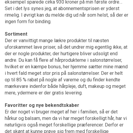
eksempel sparede cirka 930 kroner på min første ordre…
Set i det lys synes jeg, at abonnementsprisen er yderst
rimelig. I øvrigt kan du melde dig ud når som helst, så der er
ingen form for binding.
Sortiment
Der er vanvittigt mange lækre produkter til næsten
uforskammet lave priser, så det undrer mig egentlig ikke, at
der er nogle produkter, der hurtigere bliver udsolgt end
andre. Du kan få flere af hårprodukterne i salonstørrelser,
hvilket er en kæmpe bonus, her hjemme sætter mine mænd
i hvert fald meget stor pris på salonstørrelser. Der er helt
op til 85 % rabat på nogle af varerne og du finder kendte
mærkevare indenfor både hårpleje, duft, makeup og meget
mere, ydermere er der gratis levering.
Favoritter og nye bekendtskaber
Er der noget vi bruger meget af her i familien, så er det
hårkur og balsam, men da vi har meget forskelligt hår, har vi
naturligvis også meget forskellige præferencer. Derfor er
det skønt at kunne prøve sig frem med forskellige