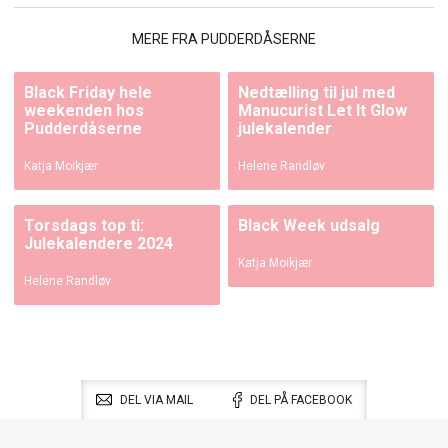
MERE FRA PUDDERDÅSERNE
Black Friday hele
Nedtælling til jul med
weekenden hos
Manucurist Let It Glow
Pudderdåserne
julekalender
Katja Moikjær
Helene Randløv
Torsdags top ti:
Black Week udsalg
Julekalendere 2024
Katja Moikjær
Helene Randløv
DEL VIA MAIL
DEL PÅ FACEBOOK