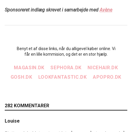
Sponsoreret indlæg skrevet i samarbejde med
Avène
Benyt et af disse links, når du alligevel køber online. Vi
får en lille kommision, og det er en stor hjælp.
MAGASIN.DK
SEPHORA.DK
NICEHAIR.DK
GOSH.DK
LOOKFANTASTIC.DK
APOPRO.DK
282 KOMMENTARER
Louise