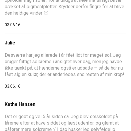
opholder mig i solen, for at undgå at hele mit ansigt bliver
dækket af pigmentpletter. Krydser derfor fingre for at blive
den heldige vinder 😊
03.06.16
Julie
Desværre har jeg allerede i år fået lidt for meget sol. Jeg
bruger flittigt solcreme i ansigtet hver dag, men jeg havde
ikke tænkt på, at hænderne også er udsatte – så de har nu
fået sig en kulør, der er anderledes end resten af min krop!
03.06.16
Kathe Hansen
Det er godt og vel 5 år siden ca. Jeg blev solskoldet på
lårerne efter at have siddet og læst udenfor, og glemt at
påfører mere solcreme :/ I dag husker jeg selvfølgelig