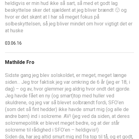
heldigvis er min hud ikke så sart, så med et godt lag
beskyttelse sker det sjældent at jeg bliver brændt 🙂 og
hvor er det skønt at I har så meget fokus på
solbeskyttelsen, så jeg bliver mindet om hvor vigtigt det er
at huske
03.06.16
Mathilde Fro
Sidste gang jeg blev solskoldet, er meget, meget længe
siden… Jeg tror faktisk jeg var omkring de 6 år (jeg er 18, i
dag) – og av, hvor glemmer jeg aldrig hvor ondt det gjorde.
Jeg havde fået en ny (og smart)top med huller ved
skuldrene, og jeg var så blevet solbrændt fordi, SFO’en
(som det så fint hedder) ikke havde smurt mig (og alle de
andre børn) ind i solcreme. AV! (jeg ved da siden, at deres
solcremepolitik er blevet meget bedre, og at der står
solcreme til rådighed i SFO’en – heldigvis!)
Siden da, har jeg altid smurt mig ind fra top til tå, og et godt,