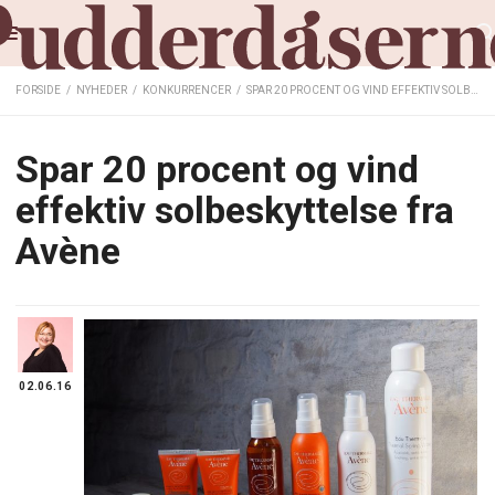
FORSIDE
/
NYHEDER
/
KONKURRENCER
/
SPAR 20 PROCENT OG VIND EFFEKTIV SOLBESKYTTELSE FRA AVÈNE
Spar 20 procent og vind
effektiv solbeskyttelse fra
Avène
02.06.16