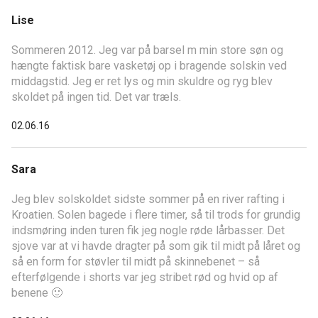
Lise
Sommeren 2012. Jeg var på barsel m min store søn og
hængte faktisk bare vasketøj op i bragende solskin ved
middagstid. Jeg er ret lys og min skuldre og ryg blev
skoldet på ingen tid. Det var træls.
02.06.16
Sara
Jeg blev solskoldet sidste sommer på en river rafting i
Kroatien. Solen bagede i flere timer, så til trods for grundig
indsmøring inden turen fik jeg nogle røde lårbasser. Det
sjove var at vi havde dragter på som gik til midt på låret og
så en form for støvler til midt på skinnebenet – så
efterfølgende i shorts var jeg stribet rød og hvid op af
benene 🙂