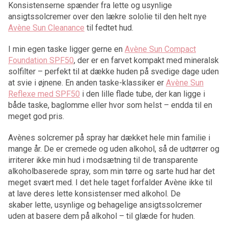
Konsistenserne spænder fra lette og usynlige
ansigtssolcremer over den lækre sololie til den helt nye
Avène Sun Cleanance
til fedtet hud.
I min egen taske ligger gerne en
Avène Sun Compact
Foundation SPF50
, der er en farvet kompakt med mineralsk
solfilter – perfekt til at dække huden på svedige dage uden
at svie i øjnene. En anden taske-klassiker er
Avène Sun
Reflexe med SPF50
i den lille flade tube, der kan ligge i
både taske, baglomme eller hvor som helst – endda til en
meget god pris.
Avènes solcremer på spray har dækket hele min familie i
mange år. De er cremede og uden alkohol, så de udtørrer og
irriterer ikke min hud i modsætning til de transparente
alkoholbaserede spray, som min tørre og sarte hud har det
meget svært med. I det hele taget forfalder Avène ikke til
at lave deres lette konsistenser med alkohol. De
skaber lette, usynlige og behagelige ansigtssolcremer
uden at basere dem på alkohol – til glæde for huden.