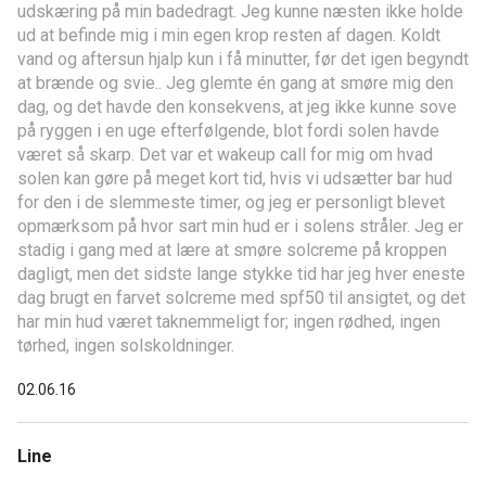
udskæring på min badedragt. Jeg kunne næsten ikke holde
ud at befinde mig i min egen krop resten af dagen. Koldt
vand og aftersun hjalp kun i få minutter, før det igen begyndt
at brænde og svie.. Jeg glemte én gang at smøre mig den
dag, og det havde den konsekvens, at jeg ikke kunne sove
på ryggen i en uge efterfølgende, blot fordi solen havde
været så skarp. Det var et wakeup call for mig om hvad
solen kan gøre på meget kort tid, hvis vi udsætter bar hud
for den i de slemmeste timer, og jeg er personligt blevet
opmærksom på hvor sart min hud er i solens stråler. Jeg er
stadig i gang med at lære at smøre solcreme på kroppen
dagligt, men det sidste lange stykke tid har jeg hver eneste
dag brugt en farvet solcreme med spf50 til ansigtet, og det
har min hud været taknemmeligt for; ingen rødhed, ingen
tørhed, ingen solskoldninger.
02.06.16
Line