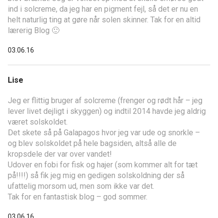
ind i solcreme, da jeg har en pigment fejl, så det er nu en
helt naturlig ting at gøre når solen skinner. Tak for en altid
lærerig Blog 🙂
03.06.16
Lise
Jeg er flittig bruger af solcreme (frenger og rødt hår – jeg
lever livet dejligt i skyggen) og indtil 2014 havde jeg aldrig
været solskoldet.
Det skete så på Galapagos hvor jeg var ude og snorkle –
og blev solskoldet på hele bagsiden, altså alle de
kropsdele der var over vandet!
Udover en fobi for fisk og hajer (som kommer alt for tæt
på!!!!) så fik jeg mig en gedigen solskoldning der så
ufattelig morsom ud, men som ikke var det.
Tak for en fantastisk blog – god sommer.
03.06.16