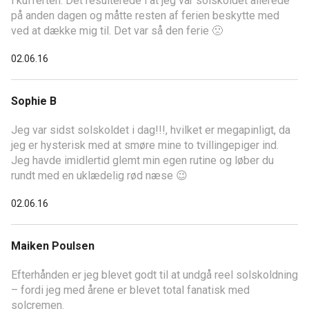
i kufferten. Det resulterede i at jeg var solskoldet allerede
på anden dagen og måtte resten af ferien beskytte med
ved at dække mig til. Det var så den ferie 🙁
02.06.16
Sophie B
Jeg var sidst solskoldet i dag!!!, hvilket er megapinligt, da
jeg er hysterisk med at smøre mine to tvillingepiger ind.
Jeg havde imidlertid glemt min egen rutine og løber du
rundt med en uklædelig rød næse 😉
02.06.16
Maiken Poulsen
Efterhånden er jeg blevet godt til at undgå reel solskoldning
– fordi jeg med årene er blevet total fanatisk med
solcremen.