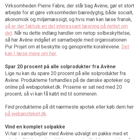
Virksomheden Pierre Fabre, der står bag Avène, gør et stort
arbejde for at gøre virksomheden bæredygtig, både socialt,
økonomisk og miljømæssigt, og hvis man kan læse fransk,
så er der faktisk en del interessant læsning på nettet om
det
. Når nu dette indlæg handler om netop solbeskyttelse,
så har Avène indgået et samarbejde med organisationen
Pur Projet om at beskytte og genoprette koralrevene.
Det
kan I læse mere om her.
Spar 20 procent på alle solprodukter fra Avène
Lige nu kan du spare 20 procent på alle solprodukter fra
Avène. Produkterne forhandles på de danske apoteker og
online på webapoteket.dk. Priserne er sat ned med 20
procent, så vi kan få købt ind til sommeren.
Find produkterne på dit nærmeste apotek eller køb dem her
på webapoteket.dk
.
Vind en komplet solpakke
Vi har i samarbejder med Avène udvalgt en pakke med et