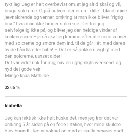
tykt lag. Jeg er helt overbevist om, at jeg altid skal og vil,
bruge solcreme. Også selvom der er en ´´dille´´ blandt mine
jævnaldrende og venner, omkring at man ikke bliver ”rigtig
brun” hvis man ikke bruger solcreme. Dét tror jeg
selvfølgelig ikke på, og bliver jeg den heldige vinder af
konkurrencen – ja så skal jeg komme efter alle mine venner
med solcreme og smøre dem ind, til de går i ét, med deres
hvide håndklæder haha! – Det er så pokkers vigtigt med
den solcreme, uanset alder!
Det var vidst nok for mig, hav en rigtig skøn weekend, og
nyd det gode vejr!
Mange knus Mathilde
03.06.16
Isabella
Jeg kan faktisk ikke helt huske det, men jeg tror det var
omkring 5 år siden på en ferie i Italien, hvor mine skuldre
blev brændt. Jeg er vokset op med at skulle smøres godt