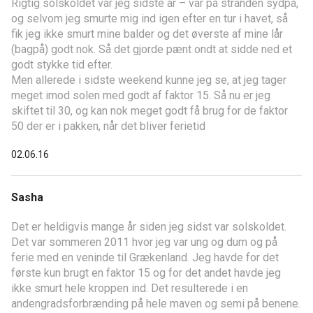
Rigtig solskoldet var jeg sidste år – var på stranden sydpå,
og selvom jeg smurte mig ind igen efter en tur i havet, så
fik jeg ikke smurt mine balder og det øverste af mine lår
(bagpå) godt nok. Så det gjorde pænt ondt at sidde ned et
godt stykke tid efter.
Men allerede i sidste weekend kunne jeg se, at jeg tager
meget imod solen med godt af faktor 15. Så nu er jeg
skiftet til 30, og kan nok meget godt få brug for de faktor
50 der er i pakken, når det bliver ferietid
02.06.16
Sasha
Det er heldigvis mange år siden jeg sidst var solskoldet.
Det var sommeren 2011 hvor jeg var ung og dum og på
ferie med en veninde til Grækenland. Jeg havde for det
første kun brugt en faktor 15 og for det andet havde jeg
ikke smurt hele kroppen ind. Det resulterede i en
andengradsforbrænding på hele maven og semi på benene.