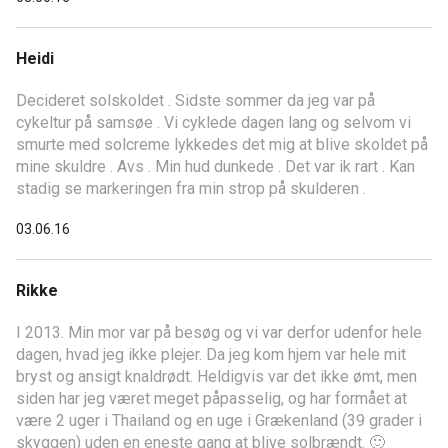
Heidi
Decideret solskoldet . Sidste sommer da jeg var på
cykeltur på samsøe . Vi cyklede dagen lang og selvom vi
smurte med solcreme lykkedes det mig at blive skoldet på
mine skuldre . Avs . Min hud dunkede . Det var ik rart . Kan
stadig se markeringen fra min strop på skulderen .
03.06.16
Rikke
I 2013. Min mor var på besøg og vi var derfor udenfor hele
dagen, hvad jeg ikke plejer. Da jeg kom hjem var hele mit
bryst og ansigt knaldrødt. Heldigvis var det ikke ømt, men
siden har jeg været meget påpasselig, og har formået at
være 2 uger i Thailand og en uge i Grækenland (39 grader i
skyggen) uden en eneste gang at blive solbrændt. 🙂