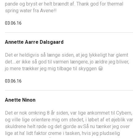
pande og bryst er helt brændt af. Thank god for thermal
spring water fra Avene!!
03.06.16
Annette Aarre Dalsgaard
Det er heldigvis så længe siden, at jeg lykkeligt har glemt
det….er ikke så god til varmen længere, jo ældre jeg bliver,
jo mere trækker jeg mig tilbage til skyggen 😀
03.06.16
Anette Ninon
Det er nok omkring 8 år siden, var lige ankommet til Cybern,
og ville lige orientere mig om stedet, i løbet af et øjeblik var
skuldrene helt røde og det gjorde av.Så nu tænker jeg over
lige at ha’ lidt faktor creme i tasken, hvis jeg pludselig