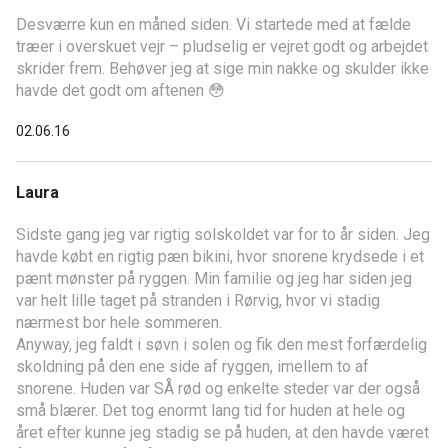
Desværre kun en måned siden. Vi startede med at fælde
træer i overskuet vejr – pludselig er vejret godt og arbejdet
skrider frem. Behøver jeg at sige min nakke og skulder ikke
havde det godt om aftenen 😳
02.06.16
Laura
Sidste gang jeg var rigtig solskoldet var for to år siden. Jeg
havde købt en rigtig pæn bikini, hvor snorene krydsede i et
pænt mønster på ryggen. Min familie og jeg har siden jeg
var helt lille taget på stranden i Rørvig, hvor vi stadig
nærmest bor hele sommeren.
Anyway, jeg faldt i søvn i solen og fik den mest forfærdelig
skoldning på den ene side af ryggen, imellem to af
snorene. Huden var SÅ rød og enkelte steder var der også
små blærer. Det tog enormt lang tid for huden at hele og
året efter kunne jeg stadig se på huden, at den havde været