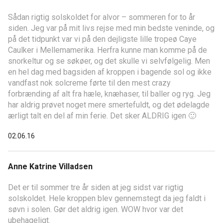
Sådan rigtig solskoldet for alvor – sommeren for to år
siden. Jeg var på mit livs rejse med min bedste veninde, og
på det tidpunkt var vi på den dejligste lille tropeø Caye
Caulker i Mellemamerika. Herfra kunne man komme på de
snorkeltur og se søkøer, og det skulle vi selvfølgelig. Men
en hel dag med bagsiden af kroppen i bagende sol og ikke
vandfast nok solcreme førte til den mest crazy
forbrænding af alt fra hæle, knæhaser, til baller og ryg. Jeg
har aldrig prøvet noget mere smertefuldt, og det ødelagde
ærligt talt en del af min ferie. Det sker ALDRIG igen 🙂
02.06.16
Anne Katrine Villadsen
Det er til sommer tre år siden at jeg sidst var rigtig
solskoldet. Hele kroppen blev gennemstegt da jeg faldt i
søvn i solen. Gør det aldrig igen. WOW hvor var det
ubehageligt.