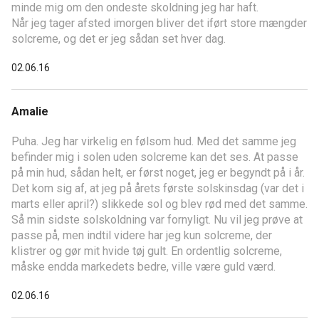
minde mig om den ondeste skoldning jeg har haft.
Når jeg tager afsted imorgen bliver det iført store mængder
solcreme, og det er jeg sådan set hver dag.
02.06.16
Amalie
Puha. Jeg har virkelig en følsom hud. Med det samme jeg
befinder mig i solen uden solcreme kan det ses. At passe
på min hud, sådan helt, er først noget, jeg er begyndt på i år.
Det kom sig af, at jeg på årets første solskinsdag (var det i
marts eller april?) slikkede sol og blev rød med det samme.
Så min sidste solskoldning var fornyligt. Nu vil jeg prøve at
passe på, men indtil videre har jeg kun solcreme, der
klistrer og gør mit hvide tøj gult. En ordentlig solcreme,
måske endda markedets bedre, ville være guld værd.
02.06.16