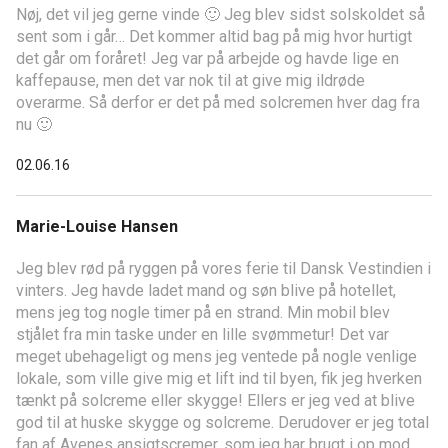
Nøj, det vil jeg gerne vinde 🙂 Jeg blev sidst solskoldet så
sent som i går… Det kommer altid bag på mig hvor hurtigt
det går om foråret! Jeg var på arbejde og havde lige en
kaffepause, men det var nok til at give mig ildrøde
overarme. Så derfor er det på med solcremen hver dag fra
nu 🙂
02.06.16
Marie-Louise Hansen
Jeg blev rød på ryggen på vores ferie til Dansk Vestindien i
vinters. Jeg havde ladet mand og søn blive på hotellet,
mens jeg tog nogle timer på en strand. Min mobil blev
stjålet fra min taske under en lille svømmetur! Det var
meget ubehageligt og mens jeg ventede på nogle venlige
lokale, som ville give mig et lift ind til byen, fik jeg hverken
tænkt på solcreme eller skygge! Ellers er jeg ved at blive
god til at huske skygge og solcreme. Derudover er jeg total
fan af Avenes ansigtscremer, som jeg har brugt i op mod