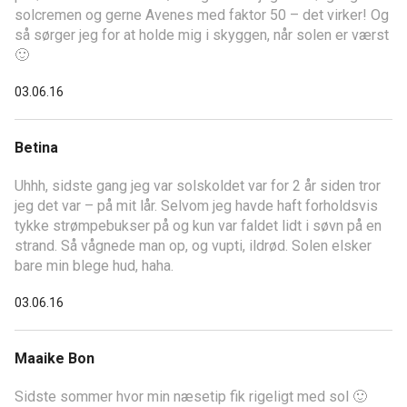
solcremen og gerne Avenes med faktor 50 – det virker! Og
så sørger jeg for at holde mig i skyggen, når solen er værst
🙂
03.06.16
Betina
Uhhh, sidste gang jeg var solskoldet var for 2 år siden tror
jeg det var – på mit lår. Selvom jeg havde haft forholdsvis
tykke strømpebukser på og kun var faldet lidt i søvn på en
strand. Så vågnede man op, og vupti, ildrød. Solen elsker
bare min blege hud, haha.
03.06.16
Maaike Bon
Sidste sommer hvor min næsetip fik rigeligt med sol 🙂