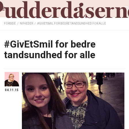
FORSIDE
/
NYHEDER
/
#GIVETSMIL FOR BEDRE TANDSUNDHED FOR ALLE
#GivEtSmil for bedre
tandsundhed for alle
04.11.15