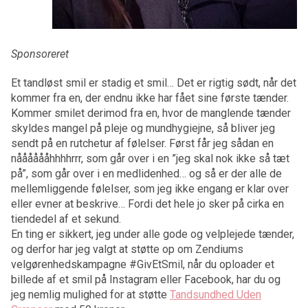
Sponsoreret
Et tandløst smil er stadig et smil… Det er rigtig sødt, når det
kommer fra en, der endnu ikke har fået sine første tænder.
Kommer smilet derimod fra en, hvor de manglende tænder
skyldes mangel på pleje og mundhygiejne, så bliver jeg
sendt på en rutchetur af følelser. Først får jeg sådan en
nååååååhhhhrrr, som går over i en ”jeg skal nok ikke så tæt
på”, som går over i en medlidenhed… og så er der alle de
mellemliggende følelser, som jeg ikke engang er klar over
eller evner at beskrive… Fordi det hele jo sker på cirka en
tiendedel af et sekund.
En ting er sikkert, jeg under alle gode og velplejede tænder,
og derfor har jeg valgt at støtte op om Zendiums
velgørenhedskampagne #GivEtSmil, når du oploader et
billede af et smil på Instagram eller Facebook, har du og
jeg nemlig mulighed for at støtte
Tandsundhed Uden