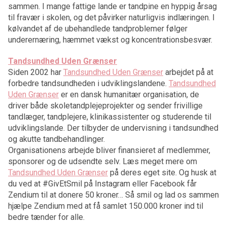
sammen. I mange fattige lande er tandpine en hyppig årsag
til fravær i skolen, og det påvirker naturligvis indlæringen. I
kølvandet af de ubehandlede tandproblemer følger
underernæring, hæmmet vækst og koncentrationsbesvær.
Tandsundhed Uden Grænser
Siden 2002 har
Tandsundhed Uden Grænser
arbejdet på at
forbedre tandsundheden i udviklingslandene.
Tandsundhed
Uden Grænser
er en dansk humanitær organisation, de
driver både skoletandplejeprojekter og sender frivillige
tandlæger, tandplejere, klinikassistenter og studerende til
udviklingslande. Der tilbyder de undervisning i tandsundhed
og akutte tandbehandlinger.
Organisationens arbejde bliver finansieret af medlemmer,
sponsorer og de udsendte selv. Læs meget mere om
Tandsundhed Uden Grænser
på deres eget site. Og husk at
du ved at #GivEtSmil på Instagram eller Facebook får
Zendium til at donere 50 kroner… Så smil og lad os sammen
hjælpe Zendium med at få samlet 150.000 kroner ind til
bedre tænder for alle.