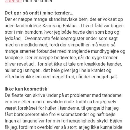
Grænser
med 50 kroner.
Det gør så ondt i mine tænder…
Der er næppe mange skandinaviske børn, der er vokset op
uden tandtroldene Karius og Baktus… I hvert fald var bogen
stor i min barndom, hvor jeg både havde den som bog og
lydbånd… Ovennævnte følelsesregister ender som sagt
med en medlidenhed, fordi der simpelthen må være så
mange smerter forbundet med manglende mundhygiejne og
tandpleje. Der er næppe bedøvelse, når de syge tænder
bliver revet ud… for slet ikke at tale om knækkede tænder,
huller og isninger… det hele giver jag i hele kraniet og
efterlader ikke en med meget fred, når der er noget galt.
Ikke kun kosmetisk
De fleste kan skrive under på at problemer med tænderne
er mere eller mindre invaliderende. Indtil nu har jeg selv
været forskånet for huller i tænderne, til gengæld har jeg
fået bortopereret alle fire visdomstænder og haft bøjle.
Ingen af tingene var for min forfængeligheds skyld. Bøjlen
fik jeg, fordi mit overbid var så stort, at jeg ikke kunne bide