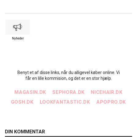
Nyheder
Benyt et af disse links, når du alligevel køber online. Vi
får en lille kommision, og det er en stor hjælp.
MAGASIN.DK
SEPHORA.DK
NICEHAIR.DK
GOSH.DK
LOOKFANTASTIC.DK
APOPRO.DK
DIN KOMMENTAR