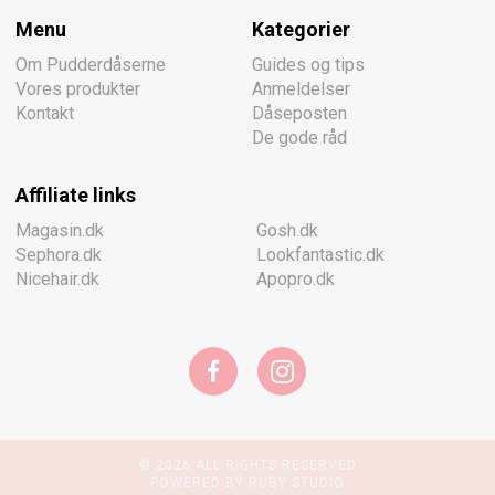
Menu
Kategorier
Om Pudderdåserne
Guides og tips
Vores produkter
Anmeldelser
Kontakt
Dåseposten
De gode råd
Affiliate links
Magasin.dk
Gosh.dk
Sephora.dk
Lookfantastic.dk
Nicehair.dk
Apopro.dk
© 2026 ALL RIGHTS RESERVED
POWERED BY RUBY STUDIO