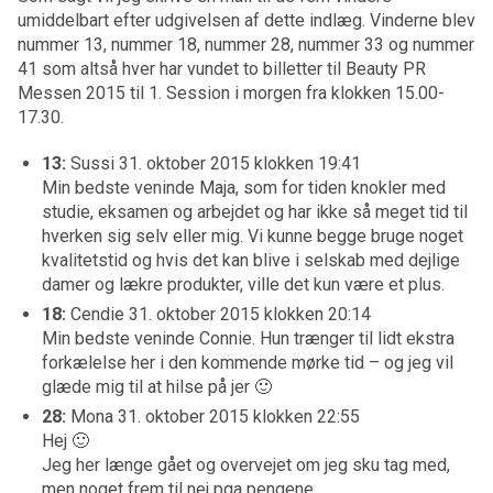
umiddelbart efter udgivelsen af dette indlæg. Vinderne blev
nummer 13, nummer 18, nummer 28, nummer 33 og nummer
41 som altså hver har vundet to billetter til Beauty PR
Messen 2015 til 1. Session i morgen fra klokken 15.00-
17.30.
13:
Sussi 31. oktober 2015 klokken 19:41
Min bedste veninde Maja, som for tiden knokler med
studie, eksamen og arbejdet og har ikke så meget tid til
hverken sig selv eller mig. Vi kunne begge bruge noget
kvalitetstid og hvis det kan blive i selskab med dejlige
damer og lækre produkter, ville det kun være et plus.
18:
Cendie 31. oktober 2015 klokken 20:14
Min bedste veninde Connie. Hun trænger til lidt ekstra
forkælelse her i den kommende mørke tid – og jeg vil
glæde mig til at hilse på jer 🙂
28:
Mona 31. oktober 2015 klokken 22:55
Hej 🙂
Jeg her længe gået og overvejet om jeg sku tag med,
men noget frem til nej pga pengene .