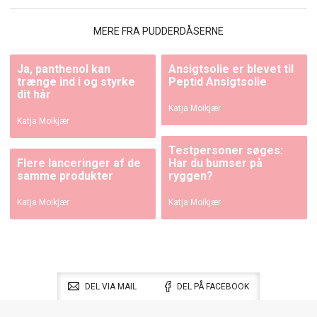
MERE FRA PUDDERDÅSERNE
Ja, panthenol kan
Ansigtsolie er blevet til
trænge ind i og styrke
Peptid Ansigtsolie
dit hår
Katja Moikjær
Katja Moikjær
Testpersoner søges:
Flere lanceringer af de
Har du bumser på
samme produkter
ryggen?
Katja Moikjær
Katja Moikjær
DEL VIA MAIL
DEL PÅ FACEBOOK