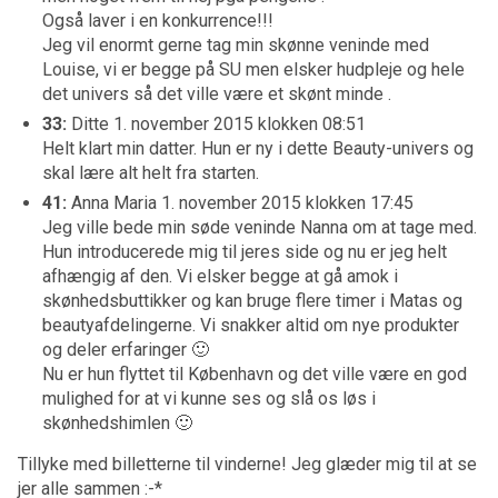
Også laver i en konkurrence!!!
Jeg vil enormt gerne tag min skønne veninde med
Louise, vi er begge på SU men elsker hudpleje og hele
det univers så det ville være et skønt minde .
33:
Ditte 1. november 2015 klokken 08:51
Helt klart min datter. Hun er ny i dette Beauty-univers og
skal lære alt helt fra starten.
41:
Anna Maria 1. november 2015 klokken 17:45
Jeg ville bede min søde veninde Nanna om at tage med.
Hun introducerede mig til jeres side og nu er jeg helt
afhængig af den. Vi elsker begge at gå amok i
skønhedsbuttikker og kan bruge flere timer i Matas og
beautyafdelingerne. Vi snakker altid om nye produkter
og deler erfaringer 🙂
Nu er hun flyttet til København og det ville være en god
mulighed for at vi kunne ses og slå os løs i
skønhedshimlen 🙂
Tillyke med billetterne til vinderne! Jeg glæder mig til at se
jer alle sammen :-*