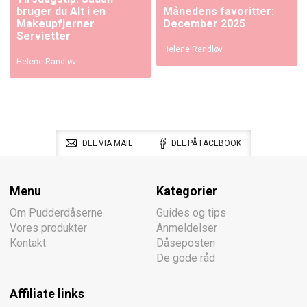
bruger du Alt i en
Månedens favoritter:
Makeupfjerner
December 2025
Servietter
Helene Randløv
Helene Randløv
DEL VIA MAIL
DEL PÅ FACEBOOK
Menu
Kategorier
Om Pudderdåserne
Guides og tips
Vores produkter
Anmeldelser
Kontakt
Dåseposten
De gode råd
Affiliate links