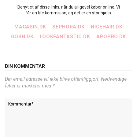
Benyt et af disse links, når du alligevel køber online. Vi
får en lille kommision, og det er en stor hjælp.
MAGASIN.DK
SEPHORA.DK
NICEHAIR.DK
GOSH.DK
LOOKFANTASTIC.DK
APOPRO.DK
DIN KOMMENTAR
Din email adresse vil ikke blive offentliggjort. Nødvendige
felter er markeret med *