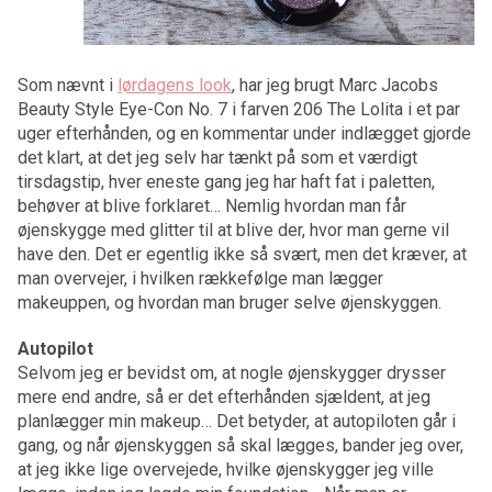
Som nævnt i
lørdagens look
, har jeg brugt Marc Jacobs
Beauty Style Eye-Con No. 7 i farven 206 The Lolita i et par
uger efterhånden, og en kommentar under indlægget gjorde
det klart, at det jeg selv har tænkt på som et værdigt
tirsdagstip, hver eneste gang jeg har haft fat i paletten,
behøver at blive forklaret… Nemlig hvordan man får
øjenskygge med glitter til at blive der, hvor man gerne vil
have den. Det er egentlig ikke så svært, men det kræver, at
man overvejer, i hvilken rækkefølge man lægger
makeuppen, og hvordan man bruger selve øjenskyggen.
Autopilot
Selvom jeg er bevidst om, at nogle øjenskygger drysser
mere end andre, så er det efterhånden sjældent, at jeg
planlægger min makeup… Det betyder, at autopiloten går i
gang, og når øjenskyggen så skal lægges, bander jeg over,
at jeg ikke lige overvejede, hvilke øjenskygger jeg ville