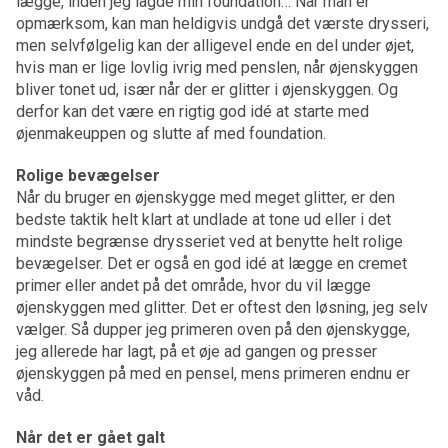
lægge, inden jeg lagde min foundation… Når man er
opmærksom, kan man heldigvis undgå det værste drysseri,
men selvfølgelig kan der alligevel ende en del under øjet,
hvis man er lige lovlig ivrig med penslen, når øjenskyggen
bliver tonet ud, især når der er glitter i øjenskyggen. Og
derfor kan det være en rigtig god idé at starte med
øjenmakeuppen og slutte af med foundation.
Rolige bevægelser
Når du bruger en øjenskygge med meget glitter, er den
bedste taktik helt klart at undlade at tone ud eller i det
mindste begrænse drysseriet ved at benytte helt rolige
bevægelser. Det er også en god idé at lægge en cremet
primer eller andet på det område, hvor du vil lægge
øjenskyggen med glitter. Det er oftest den løsning, jeg selv
vælger. Så dupper jeg primeren oven på den øjenskygge,
jeg allerede har lagt, på et øje ad gangen og presser
øjenskyggen på med en pensel, mens primeren endnu er
våd.
Når det er gået galt