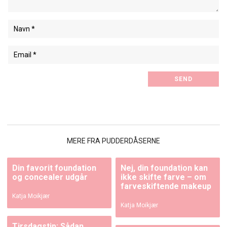
MERE FRA PUDDERDÅSERNE
Din favorit foundation
Nej, din foundation kan
og concealer udgår
ikke skifte farve – om
farveskiftende makeup
Katja Moikjær
Katja Moikjær
Tirsdagstip: Sådan