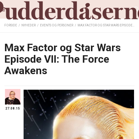
FORSIDE
/
NYHEDER
/
EVENTS OG PERSONER
/
MAX FACTOR OG STAR WARS EPISODE VII: THE FORCE AWAKENS
Max Factor og Star Wars
Episode VII: The Force
Awakens
27.08.15