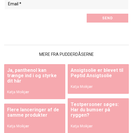
MERE FRA PUDDERDÅSERNE
Ja, panthenol kan
Ansigtsolie er blevet til
trænge ind i og styrke
Peptid Ansigtsolie
dit hår
Katja Moikjær
Katja Moikjær
Testpersoner søges:
Flere lanceringer af de
Har du bumser på
samme produkter
ryggen?
Katja Moikjær
Katja Moikjær