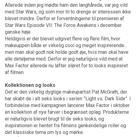
Allerede inden jeg mødte ham den langhårede, var jeg vild
med Star Wars, og som mor til to drenge er interessen ikke
blevet mindre. Derfor er forventningerne til premieren af
Star Wars Episode VII: The Force Awakens i december
ganske høje.
Heldigvis er der blevet udgivet flere og flere film, hvor
makeuppen både er virkelig cool og meget inspirerende…
men man skal godt nok holde godt øje, hvis man skal have
alle detaljerne med. Derfor er jeg naturligvis vild med at
Max Factor allerede nu løfter sløret for to looks inspireret
af filmen.
Kollektionen og looks
Det er den virkelig dygtige makeupartist Pat McGrath, der
har skabt de i alt seks looks i serien ”Light vs. Dark Side”. I
forbindelse med kampagnen lancerer Max Factor i oktober
en kollektion af nye farver i begrænset oplag. Produkterne
er naturligvis blevet brugt til de seks looks, og
inspirationen er hentet fra filmens genkendelige roller og
det klassiske tema om lys og mørke.