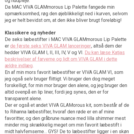
og hudpleje.
Da MAC VIVA GLAMmorous Lip Palette fangede min
opmærksomhed, røg den øjeblikkeligt ned i kurven, selvom
jeg er helt bevidst om, at den ikke bliver brugt foreløbig!
Klassikere og nyheder
De seks læbestifter i MAC VIVA GLAMmorous Lip Palette
er
de første seks VIVA GLAM lanceringer
, altså dem der
hedder VIVA GLAM I, II, III, IV, V og VI.
Du kan læse Katjas
beskrivelser af farverne og lidt om VIVA GLAM i dette
ældre indlæg
.
En af min mors favorit læbestifter er VIVA GLAM VI, som
jeg også selv bruger flittigt. Vi bruger den dog meget
forskelligt, for min mor bruger den alene, og jeg bruger den
altid ovenpå en lip liner, fordi jeg synes, den er for
transparent alene.
Der er også et andet VIVA GLAMorous kit, som består af de
to Rihanna læbestifter, hvoraf den røde er en af mine
favoritter, og den gråbrune nuance med lilla shimmer mest
minder mig skrækkelig meget om min favorit læbestift i
midt halvfemserne… GYS! De to læbestifter ligger i en skøn