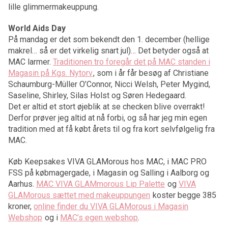
lille glimmermakeuppung.
World Aids Day
På mandag er det som bekendt den 1. december (hellige
makrel… så er det virkelig snart jul)… Det betyder også at
MAC larmer.
Traditionen tro foregår det på MAC standen i
Magasin på Kgs. Nytorv
, som i år får besøg af Christiane
Schaumburg-Müller O’Connor, Nicci Welsh, Peter Mygind,
Saseline, Shirley, Silas Holst og Søren Hedegaard.
Det er altid et stort øjeblik at se checken blive overrakt!
Derfor prøver jeg altid at nå forbi, og så har jeg min egen
tradition med at få købt årets til og fra kort selvfølgelig fra
MAC.
Køb Keepsakes VIVA GLAMorous hos MAC, i MAC PRO
FSS på købmagergade, i Magasin og Salling i Aalborg og
Aarhus.
MAC VIVA GLAMmorous Lip Palette
og
VIVA
GLAMorous sættet med makeuppungen
koster begge 385
kroner,
online finder du VIVA GLAMorous i Magasin
Webshop
og i
MAC’s egen webshop
.