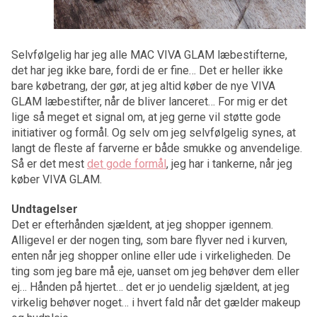
Selvfølgelig har jeg alle MAC VIVA GLAM læbestifterne,
det har jeg ikke bare, fordi de er fine… Det er heller ikke
bare købetrang, der gør, at jeg altid køber de nye VIVA
GLAM læbestifter, når de bliver lanceret… For mig er det
lige så meget et signal om, at jeg gerne vil støtte gode
initiativer og formål. Og selv om jeg selvfølgelig synes, at
langt de fleste af farverne er både smukke og anvendelige.
Så er det mest
det gode formål
, jeg har i tankerne, når jeg
køber VIVA GLAM.
Undtagelser
Det er efterhånden sjældent, at jeg shopper igennem.
Alligevel er der nogen ting, som bare flyver ned i kurven,
enten når jeg shopper online eller ude i virkeligheden. De
ting som jeg bare må eje, uanset om jeg behøver dem eller
ej… Hånden på hjertet… det er jo uendelig sjældent, at jeg
virkelig behøver noget… i hvert fald når det gælder makeup