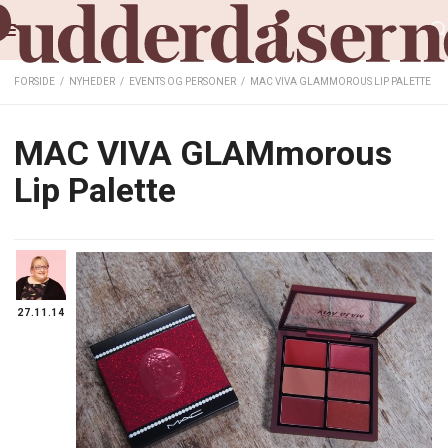
FORSIDE
/
NYHEDER
/
EVENTS OG PERSONER
/
MAC VIVA GLAMMOROUS LIP PALETTE
MAC VIVA GLAMmorous
Lip Palette
27.11.14