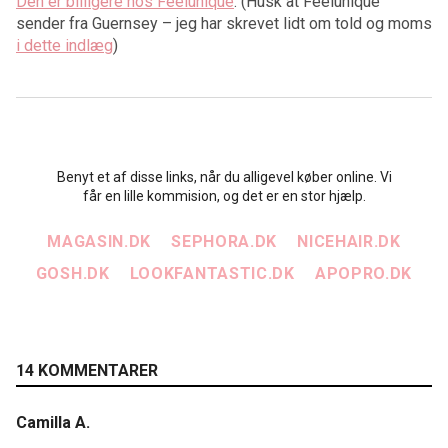
Den er billigere hos Feelunique
. (Husk at Feelunique
sender fra Guernsey – jeg har skrevet lidt om told og moms
i dette indlæg
)
Benyt et af disse links, når du alligevel køber online. Vi
får en lille kommision, og det er en stor hjælp.
MAGASIN.DK
SEPHORA.DK
NICEHAIR.DK
GOSH.DK
LOOKFANTASTIC.DK
APOPRO.DK
14 KOMMENTARER
Camilla A.