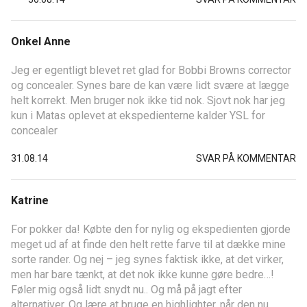
Onkel Anne
Jeg er egentligt blevet ret glad for Bobbi Browns corrector
og concealer. Synes bare de kan være lidt svære at lægge
helt korrekt. Men bruger nok ikke tid nok. Sjovt nok har jeg
kun i Matas oplevet at ekspedienterne kalder YSL for
concealer
31.08.14
SVAR PÅ KOMMENTAR
Katrine
For pokker da! Købte den for nylig og ekspedienten gjorde
meget ud af at finde den helt rette farve til at dække mine
sorte rander. Og nej – jeg synes faktisk ikke, at det virker,
men har bare tænkt, at det nok ikke kunne gøre bedre…!
Føler mig også lidt snydt nu.. Og må på jagt efter
alternativer. Og lære at bruge en highlighter, når den nu