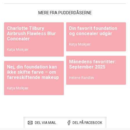
MERE FRA PUDDERDÅSERNE
Charlotte Tilbury
Din favorit foundation
Airbrush Flawless Blur
og concealer udgår
Concealer
Katja Moikjær
Katja Moikjær
Månedens favoritter:
Nej, din foundation kan
September 2025
ikke skifte farve – om
farveskiftende makeup
Helene Randløv
Katja Moikjær
DEL VIA MAIL
DEL PÅ FACEBOOK