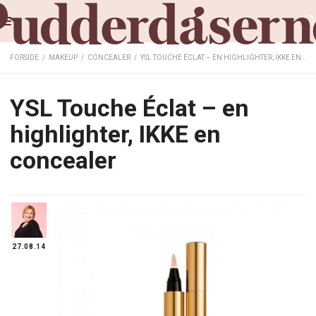
FORSIDE
/
MAKEUP
/
CONCEALER
/
YSL TOUCHE ÉCLAT – EN HIGHLIGHTER, IKKE EN CONCEALER
YSL Touche Éclat – en
highlighter, IKKE en
concealer
27.08.14