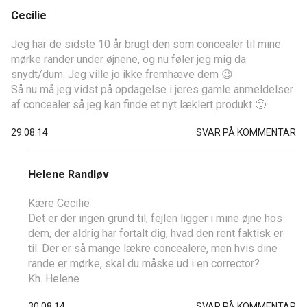
Cecilie
Jeg har de sidste 10 år brugt den som concealer til mine
mørke rander under øjnene, og nu føler jeg mig da
snydt/dum. Jeg ville jo ikke fremhæve dem 😉
Så nu må jeg vidst på opdagelse i jeres gamle anmeldelser
af concealer så jeg kan finde et nyt læklert produkt 🙂
29.08.14
SVAR PÅ KOMMENTAR
Helene Randløv
Kære Cecilie
Det er der ingen grund til, fejlen ligger i mine øjne hos
dem, der aldrig har fortalt dig, hvad den rent faktisk er
til. Der er så mange lækre concealere, men hvis dine
rande er mørke, skal du måske ud i en corrector?
Kh. Helene
30.08.14
SVAR PÅ KOMMENTAR