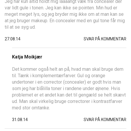
Jeg har kun altid holdt mig laaaangt væk fra concealer der
var lidt gule i tonen. Jeg kan ikke se pointen. Min hud er
meget meget lys, og jeg bryder mig ikke om at man kan se
at jeg bruger makeup. En concealer med en gul tone får mig
til at se syg ud.
27.08.14
SVAR PÅ KOMMENTAR
Katja Moikjær
Det kommer også helt an på, hvad man skal bruge dem
til. Tænk i komplementærfarver. Gul og orange
undertoner i en corrector (concealer) er godt hvis man
som jeg har blålilla toner i randene under øjnene. Hvis
problemet er et andet kan det til gengæld se helt skævt
ud. Man skal virkelig bruge correctorer i kontrastfarver
med stor omtanke.
31.08.14
SVAR PÅ KOMMENTAR