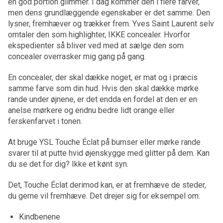
en god portion glimmer. I dag kommer den i flere farver,
men dens grundlæggende egenskaber er det samme. Den
lysner, fremhæver og trækker frem. Yves Saint Laurent selv
omtaler den som highlighter, IKKE concealer. Hvorfor
ekspedienter så bliver ved med at sælge den som
concealer overrasker mig gang på gang.
En concealer, der skal dække noget, er mat og i præcis
samme farve som din hud. Hvis den skal dække mørke
rande under øjnene, er det endda en fordel at den er en
anelse mørkere og endnu bedre lidt orange eller
ferskenfarvet i tonen.
At bruge YSL Touche Éclat på bumser eller mørke rande
svarer til at putte hvid øjenskygge med glitter på dem. Kan
du se det for dig? Ikke et kønt syn.
Det, Touche Éclat derimod kan, er at fremhæve de steder,
du gerne vil fremhæve. Det drejer sig for eksempel om:
Kindbenene