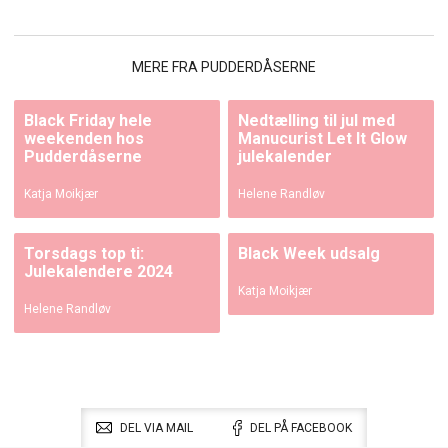
MERE FRA PUDDERDÅSERNE
Black Friday hele
Nedtælling til jul med
weekenden hos
Manucurist Let It Glow
Pudderdåserne
julekalender
Katja Moikjær
Helene Randløv
Torsdags top ti:
Black Week udsalg
Julekalendere 2024
Katja Moikjær
Helene Randløv
DEL VIA MAIL
DEL PÅ FACEBOOK