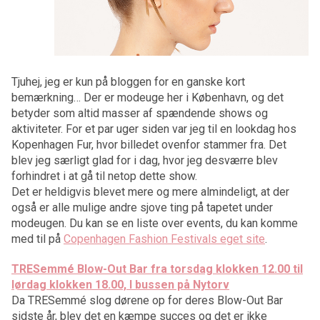
Tjuhej, jeg er kun på bloggen for en ganske kort
bemærkning… Der er modeuge her i København, og det
betyder som altid masser af spændende shows og
aktiviteter. For et par uger siden var jeg til en lookdag hos
Kopenhagen Fur, hvor billedet ovenfor stammer fra. Det
blev jeg særligt glad for i dag, hvor jeg desværre blev
forhindret i at gå til netop dette show.
Det er heldigvis blevet mere og mere almindeligt, at der
også er alle mulige andre sjove ting på tapetet under
modeugen. Du kan se en liste over events, du kan komme
med til på
Copenhagen Fashion Festivals eget site
.
TRESemmé Blow-Out Bar fra torsdag klokken 12.00 til
lørdag klokken 18.00, I bussen på Nytorv
Da TRESemmé slog dørene op for deres Blow-Out Bar
sidste år, blev det en kæmpe succes og det er ikke