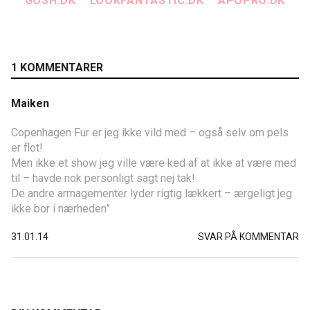
GOSH.DK
LOOKFANTASTIC.DK
APOPRO.DK
1 KOMMENTARER
Maiken
Copenhagen Fur er jeg ikke vild med – også selv om pels
er flot!
Men ikke et show jeg ville være ked af at ikke at være med
til – havde nok personligt sagt nej tak!
De andre arrnagementer lyder rigtig lækkert – ærgeligt jeg
ikke bor i nærheden”
31.01.14
SVAR PÅ KOMMENTAR