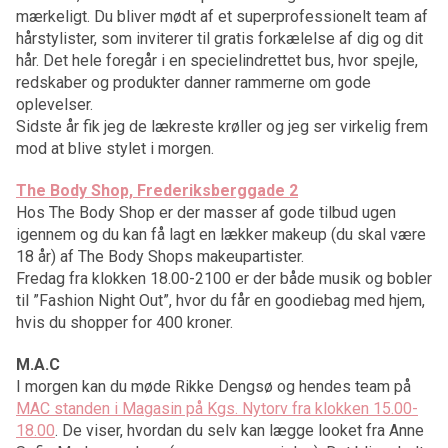
mærkeligt. Du bliver mødt af et superprofessionelt team af
hårstylister, som inviterer til gratis forkælelse af dig og dit
hår. Det hele foregår i en specielindrettet bus, hvor spejle,
redskaber og produkter danner rammerne om gode
oplevelser.
Sidste år fik jeg de lækreste krøller og jeg ser virkelig frem
mod at blive stylet i morgen.
The Body Shop, Frederiksberggade 2
Hos The Body Shop er der masser af gode tilbud ugen
igennem og du kan få lagt en lækker makeup (du skal være
18 år) af The Body Shops makeupartister.
Fredag fra klokken 18.00-2100 er der både musik og bobler
til ”Fashion Night Out”, hvor du får en goodiebag med hjem,
hvis du shopper for 400 kroner.
M.A.C
I morgen kan du møde Rikke Dengsø og hendes team på
MAC standen i Magasin på Kgs. Nytorv fra klokken 15.00-
18.00
. De viser, hvordan du selv kan lægge looket fra Anne