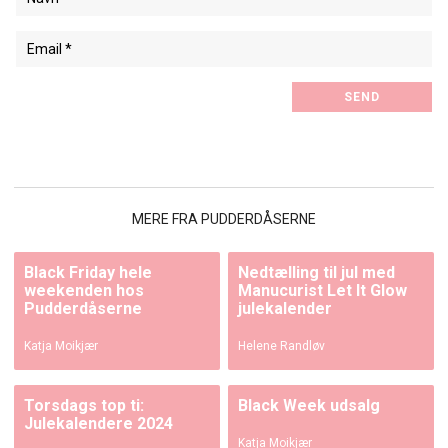
MERE FRA PUDDERDÅSERNE
Black Friday hele
Nedtælling til jul med
weekenden hos
Manucurist Let It Glow
Pudderdåserne
julekalender
Katja Moikjær
Helene Randløv
Torsdags top ti:
Black Week udsalg
Julekalendere 2024
Katja Moikjær