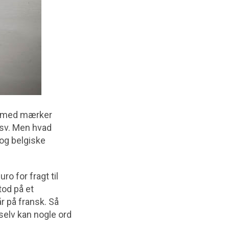
ng med mærker
osv. Men hvad
og belgiske
o for fragt til
od på et
r på fransk. Så
selv kan nogle ord