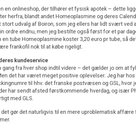
 en onlineshop, der tilhører et fysisk apotek – dette ligge
ter herfra, blandt andet Homeoplasmine og deres Calend
stort udvalg af Boiron, som jeg ellers har lidt svært ved a
in ordre endnu, men jeg bestilte også først for et par dag
n en tube Homeoplasmine koster 3,20 euro pr tube, så det
e frankofil nok til at købe rigeligt.
deres kundeservice
gang fra hver shop indtil videre – det gælder jo om at fyld
en det har været meget positive oplevelser. Jeg har hos a
kingnumre til hhv. det franske postvæsen og GSL, hvor j
teder har sendt afsted førstkommende hverdag, og især 
rtigt med GLS.
g det gør det naturligvis til en mere uproblematisk affære 
emer.