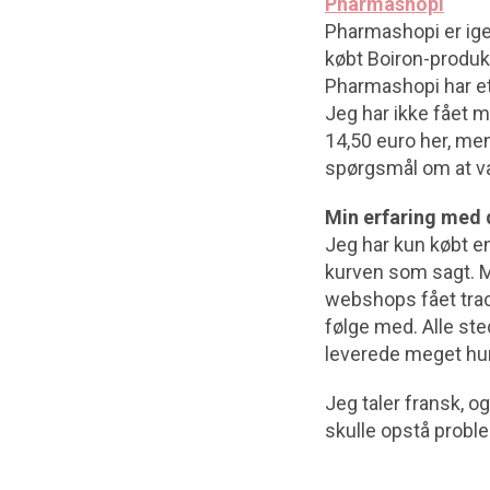
Pharmashopi
Pharmashopi er igen
købt Boiron-produk
Pharmashopi har et 
Jeg har ikke fået m
14,50 euro her, me
spørgsmål om at vær
Min erfaring med 
Jeg har kun købt en 
kurven som sagt. M
webshops fået trac
følge med. Alle s
leverede meget hu
Jeg taler fransk, o
skulle opstå probl