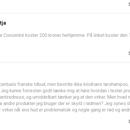
tja
e Concentré koster 200 kroner herhjemme. På linket koster den 1
scentuals franske tilbud, men bestilte ikke klodrians tørshampoo, s
eg kunne forresten godt tænke mig at høre hvordan i tester prod
tiredness, og umiddelbart tænker jeg at den virker. Men hvad nu
 andre produkter jeg bruger der er skyld i rødmen? Jeg synes d
irker når ens hud er problematisk og nogle gang er rød og andre 