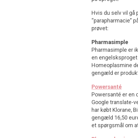
Hvis du selv vil gå
“parapharmacie” på 
prøvet:
Pharmasimple
Pharmasimple er ikk
en engelsksproget v
Homeoplasmine der. 
gengæld er produkt
Powersanté
Powersanté er en on
Google translate-ve
har købt Klorane, Bi
gengæld 16,50 euro
et spørgsmål om at