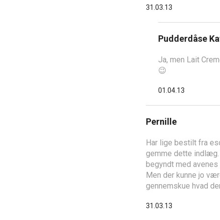
31.03.13
Pudderdåse Ka
Ja, men Lait Crem
😉
01.04.13
Pernille
Har lige bestilt fra e
gemme dette indlæg. J
begyndt med avenes an
Men der kunne jo være
gennemskue hvad der v
31.03.13