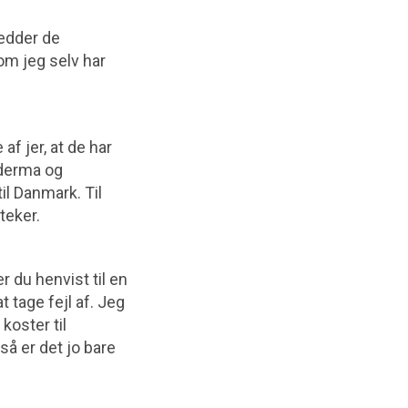
hedder de
om jeg selv har
f jer, at de har
oderma og
il Danmark. Til
teker.
r du henvist til en
 tage fejl af. Jeg
koster til
å er det jo bare