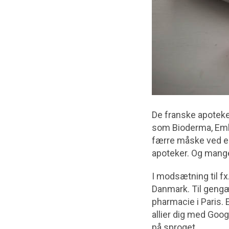
De franske apotek
som Bioderma, Embr
færre måske ved er
apoteker. Og mange
I modsætning til fx
Danmark. Til geng
pharmacie i Paris. 
allier dig med Goog
på sproget.