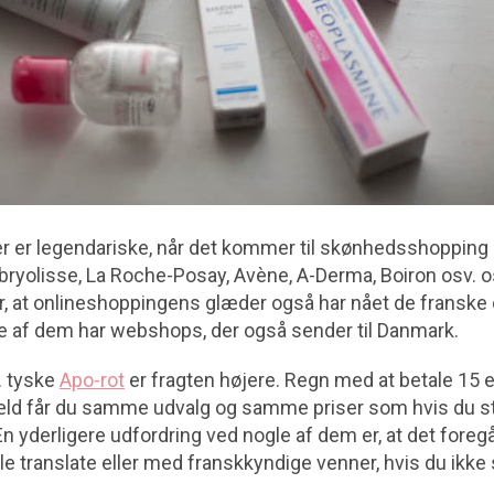
er er legendariske, når det kommer til skønhedsshoppi
yolisse, La Roche-Posay, Avène, A-Derma, Boiron osv. 
, at onlineshoppingens glæder også har nået de franske 
 af dem har webshops, der også sender til Danmark.
. tyske
Apo-rot
er fragten højere. Regn med at betale 15 eur
æld får du samme udvalg og samme priser som hvis du st
En yderligere udfordring ved nogle af dem er, at det foregå
le translate eller med franskkyndige venner, hvis du ikke 