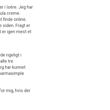
r i Isère. Jeg har
ula creme.
t finde online.
e siden. Fragt er
 er igen mest et
e rigeligt i
lle tre
eg har kunnet
Pharmasimple
for mig, hvis der