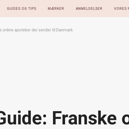
GUIDES OG TIPS
MÆRKER
ANMELDELSER
VORES 
e online apoteker der sender til Danmark
Guide: Franske 