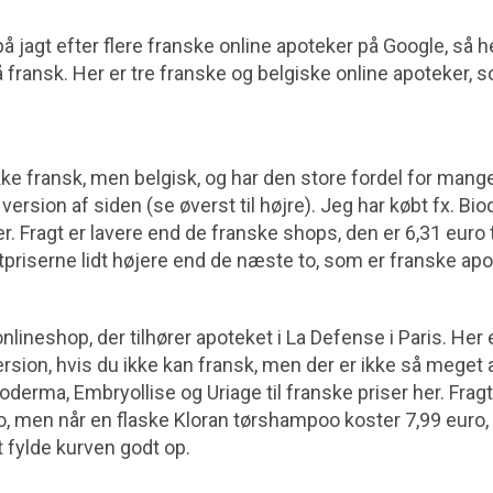
 på jagt efter flere franske online apoteker på Google, så 
fransk. Her er tre franske og belgiske online apoteker, s
e fransk, men belgisk, og har den store fordel for mange a
ersion af siden (se øverst til højre). Jeg har købt fx. Bi
Fragt er lavere end de franske shops, den er 6,31 euro t
priserne lidt højere end de næste to, som er franske apo
lineshop, der tilhører apoteket i La Defense i Paris. Her e
rsion, hvis du ikke kan fransk, men der er ikke så meget at
oderma, Embryollise og Uriage til franske priser her. Fragt 
, men når en flaske Kloran tørshampoo koster 7,99 euro, s
 fylde kurven godt op.