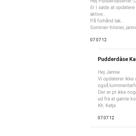
Hej Pudderdåserne 
Er I søde at opdatere
aktive…
På forhånd tak…
Sommer-hilsner, jannie
07.07.12
Pudderdåse Ka
Hej Jannie
Vi opdaterer ikke 
også kommentarfe
Der er pt ikke no
ud fra at gamle ko
Kh. Katja
07.07.12