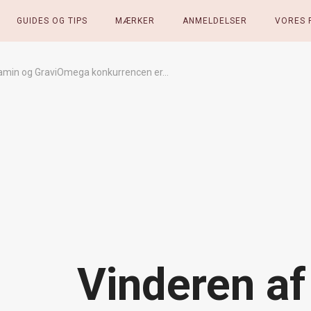
GUIDES OG TIPS
MÆRKER
ANMELDELSER
VORES 
tamin og GraviOmega konkurrencen er…
Vinderen af