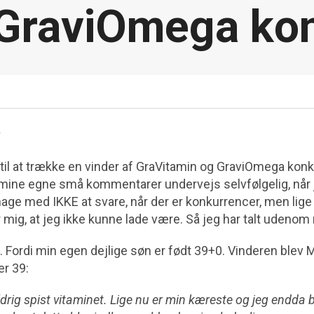
GraviOmega kon
g
d til at trække en vinder af GraVitamin og GraviOmega kon
a mine egne små kommentarer undervejs selvfølgelig, når 
age med IKKE at svare, når der er konkurrencer, men lig
mig, at jeg ikke kunne lade være. Så jeg har talt udenom 
39. Fordi min egen dejlige søn er født 39+0. Vinderen blev Mi
r 39:
ldrig spist vitaminet. Lige nu er min kæreste og jeg endda 