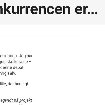
kurrencen er…
kurrencen. Jeg har
jeg skulle tælle –
e denne debat
mig selv.
lle, der har lagt
begyndt på projekt