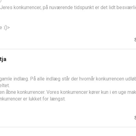

 Jeres konkurrencer, på nuværende tidspunkt er det lidt besværlig
 :()>
tja
gamle indlæg. På alle indlæg står der hvornår konkurrencen udløb
ltet.
gen åbne konkurrencer. Vores konkurrencer kører kun i en uge mak
nkurrencer er lukket for længst.