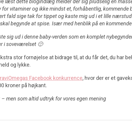
ave læst dette blogindlæg melder der sig pludselig en mass
v for vitaminer og ikke mindst et, forhåbentlig, kommende b
vert fald sige tak for tippet og kaste mig ud i et lille nærstudie
g skal begynde at spise. Især med henblik på en kommende 
kaste sig ud i denne baby-verden som en komplet nybegynder
r i soveværelset 🙂
ekstra stor fornøjelse at bidrage til, at du får det, du har b
 held og lykke.
raviOmegas Facebook konkurrence
, hvor der er et gaveko
0 kroner på højkant.
 – men som altid udtryk for vores egen mening