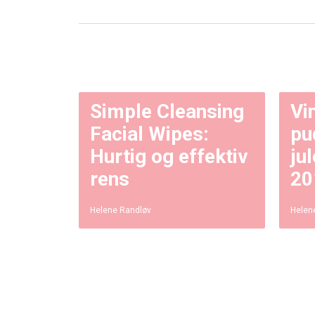
Simple Cleansing
Vi
Facial Wipes:
pu
Hurtig og effektiv
ju
rens
20
Helene Randløv
Helen