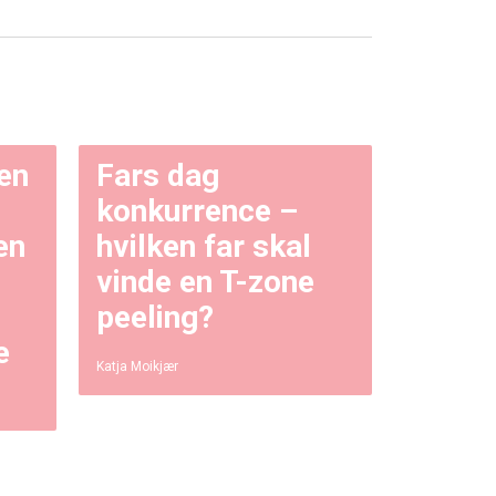
gen
Fars dag
konkurrence –
en
hvilken far skal
vinde en T-zone
peeling?
e
Katja Moikjær