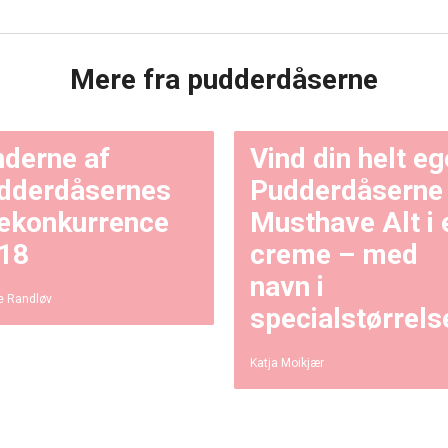
Mere fra pudderdåserne
nderne af
Vind din helt e
dderdåsernes
Pudderdåserne
lekonkurrence
Musthave Alt i 
18
creme – med
navn i
e Randløv
specialstørrels
Katja Moikjær