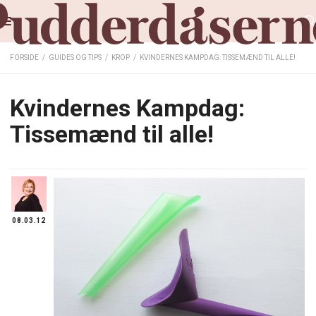
FORSIDE
/
GUIDES OG TIPS
/
KROP
/
KVINDERNES KAMPDAG: TISSEMÆND TIL ALLE!
Kvindernes Kampdag:
Tissemænd til alle!
08.03.12