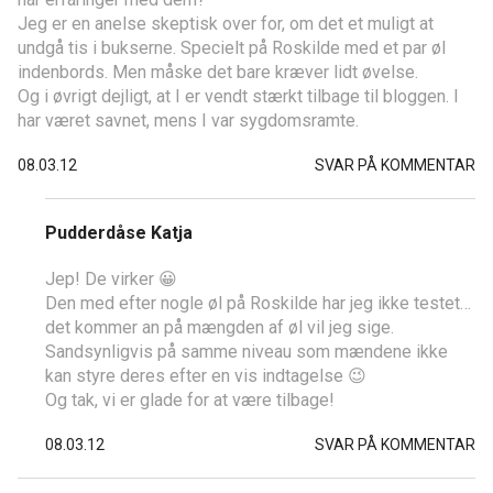
Jeg er en anelse skeptisk over for, om det et muligt at
undgå tis i bukserne. Specielt på Roskilde med et par øl
indenbords. Men måske det bare kræver lidt øvelse.
Og i øvrigt dejligt, at I er vendt stærkt tilbage til bloggen. I
har været savnet, mens I var sygdomsramte.
08.03.12
SVAR PÅ KOMMENTAR
Pudderdåse Katja
Jep! De virker 😀
Den med efter nogle øl på Roskilde har jeg ikke testet…
det kommer an på mængden af øl vil jeg sige.
Sandsynligvis på samme niveau som mændene ikke
kan styre deres efter en vis indtagelse 😉
Og tak, vi er glade for at være tilbage!
08.03.12
SVAR PÅ KOMMENTAR