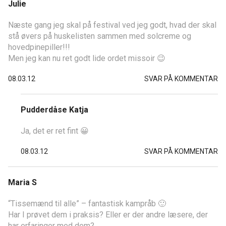
Julie
Næste gang jeg skal på festival ved jeg godt, hvad der skal
stå øvers på huskelisten sammen med solcreme og
hovedpinepiller!!!
Men jeg kan nu ret godt lide ordet missoir 😉
08.03.12
SVAR PÅ KOMMENTAR
Pudderdåse Katja
Ja, det er ret fint 😀
08.03.12
SVAR PÅ KOMMENTAR
Maria S
“Tissemænd til alle” – fantastisk kampråb 🙂
Har I prøvet dem i praksis? Eller er der andre læsere, der
har erfaringer med dem?