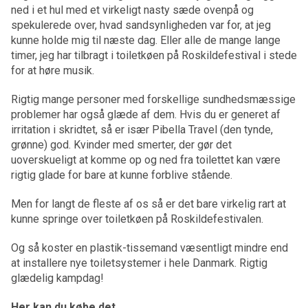
ned i et hul med et virkeligt nasty sæde ovenpå og
spekulerede over, hvad sandsynligheden var for, at jeg
kunne holde mig til næste dag. Eller alle de mange lange
timer, jeg har tilbragt i toiletkøen på Roskildefestival i stede
for at høre musik.
Rigtig mange personer med forskellige sundhedsmæssige
problemer har også glæde af dem. Hvis du er generet af
irritation i skridtet, så er især Pibella Travel (den tynde,
grønne) god. Kvinder med smerter, der gør det
uoverskueligt at komme op og ned fra toilettet kan være
rigtig glade for bare at kunne forblive stående.
Men for langt de fleste af os så er det bare virkelig rart at
kunne springe over toiletkøen på Roskildefestivalen.
Og så koster en plastik-tissemand væsentligt mindre end
at installere nye toiletsystemer i hele Danmark. Rigtig
glædelig kampdag!
Her kan du købe det