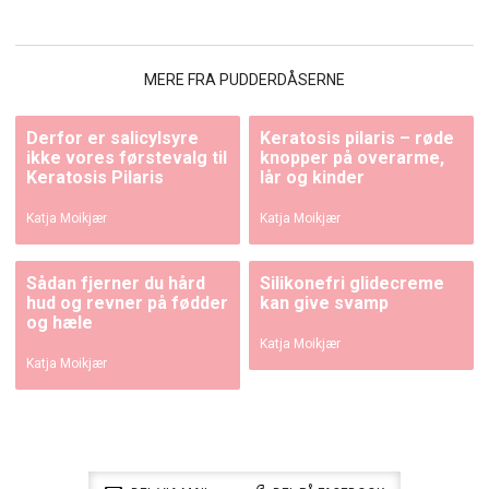
MERE FRA PUDDERDÅSERNE
Derfor er salicylsyre
Keratosis pilaris – røde
ikke vores førstevalg til
knopper på overarme,
Keratosis Pilaris
lår og kinder
Katja Moikjær
Katja Moikjær
Sådan fjerner du hård
Silikonefri glidecreme
hud og revner på fødder
kan give svamp
og hæle
Katja Moikjær
Katja Moikjær