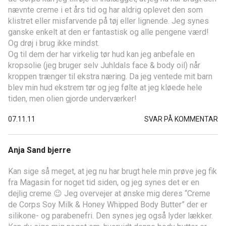
nævnte creme i et års tid og har aldrig oplevet den som
klistret eller misfarvende på tøj eller lignende. Jeg synes
ganske enkelt at den er fantastisk og alle pengene værd!
Og drøj i brug ikke mindst.
Og til dem der har virkelig tør hud kan jeg anbefale en
kropsolie (jeg bruger selv Juhldals face & body oil) når
kroppen trænger til ekstra næring. Da jeg ventede mit barn
blev min hud ekstrem tør og jeg følte at jeg kløede hele
tiden, men olien gjorde underværker!
07.11.11
SVAR PÅ KOMMENTAR
Anja Sand bjerre
Kan sige så meget, at jeg nu har brugt hele min prøve jeg fik
fra Magasin for noget tid siden, og jeg synes det er en
dejlig creme 😉 Jeg overvejer at ønske mig deres “Creme
de Corps Soy Milk & Honey Whipped Body Butter” der er
silikone- og parabenefri. Den synes jeg også lyder lækker.