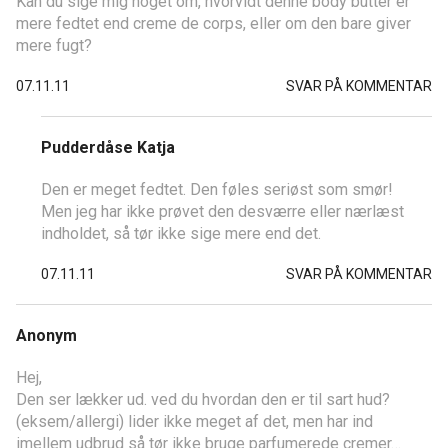
Kan du sige mig noget om, hvorvidt denne body butter er
mere fedtet end creme de corps, eller om den bare giver
mere fugt?
07.11.11
SVAR PÅ KOMMENTAR
Pudderdåse Katja
Den er meget fedtet. Den føles seriøst som smør!
Men jeg har ikke prøvet den desværre eller nærlæst
indholdet, så tør ikke sige mere end det.
07.11.11
SVAR PÅ KOMMENTAR
Anonym
Hej,
Den ser lækker ud. ved du hvordan den er til sart hud?
(eksem/allergi) lider ikke meget af det, men har ind
imellem udbrud så tør ikke bruge parfumerede cremer…