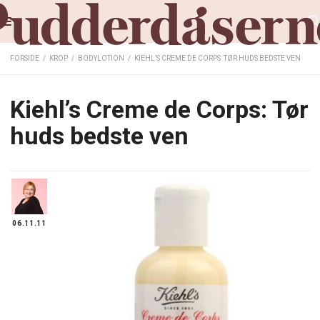
FORSIDE
/
KROP
/
BODYLOTION
/
KIEHL’S CREME DE CORPS: TØR HUDS BEDSTE VEN
Kiehl’s Creme de Corps: Tør
huds bedste ven
06.11.11