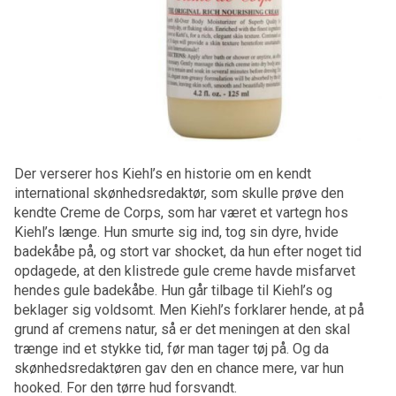
Der verserer hos Kiehl’s en historie om en kendt
international skønhedsredaktør, som skulle prøve den
kendte Creme de Corps, som har været et vartegn hos
Kiehl’s længe. Hun smurte sig ind, tog sin dyre, hvide
badekåbe på, og stort var shocket, da hun efter noget tid
opdagede, at den klistrede gule creme havde misfarvet
hendes gule badekåbe. Hun går tilbage til Kiehl’s og
beklager sig voldsomt. Men Kiehl’s forklarer hende, at på
grund af cremens natur, så er det meningen at den skal
trænge ind et stykke tid, før man tager tøj på. Og da
skønhedsredaktøren gav den en chance mere, var hun
hooked. For den tørre hud forsvandt.