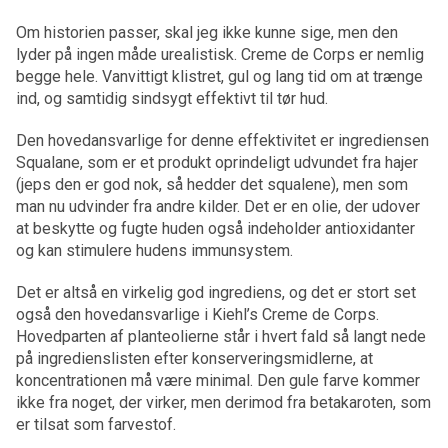
Om historien passer, skal jeg ikke kunne sige, men den
lyder på ingen måde urealistisk. Creme de Corps er nemlig
begge hele. Vanvittigt klistret, gul og lang tid om at trænge
ind, og samtidig sindsygt effektivt til tør hud.
Den hovedansvarlige for denne effektivitet er ingrediensen
Squalane, som er et produkt oprindeligt udvundet fra hajer
(jeps den er god nok, så hedder det squalene), men som
man nu udvinder fra andre kilder. Det er en olie, der udover
at beskytte og fugte huden også indeholder antioxidanter
og kan stimulere hudens immunsystem.
Det er altså en virkelig god ingrediens, og det er stort set
også den hovedansvarlige i Kiehl’s Creme de Corps.
Hovedparten af planteolierne står i hvert fald så langt nede
på ingredienslisten efter konserveringsmidlerne, at
koncentrationen må være minimal. Den gule farve kommer
ikke fra noget, der virker, men derimod fra betakaroten, som
er tilsat som farvestof.