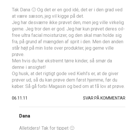
Tak Dana 🙂 Og det er en god idé, det er i den grad ved
at være sæson, jeg vil kigge på det.
Jeg har desværre ikke prøvet den, men jeg ville virkelig
gerne. Jeg tror den er god. Jeg har kun prøvet deres oil-
free ultra facial moisturizer, og den skal man holde sig
fra, på grund af mængden af sprit i den. Men den anden
står højt på min liste over produkter, jeg gerne ville
prøve.
Men hvis du har ekstremt tørre kinder, så smør da
denne i ansigtet!
Og husk, at det rigtigt gode ved Kiehl’s er, at de giver
prøver ud, så du kan prøve dem først hjemme, før du
køber. Så gå forbi Magasin og bed om at få lov at prøve.
06.11.11
SVAR PÅ KOMMENTAR
Dana
Alletiders! Tak for tippet 🙂