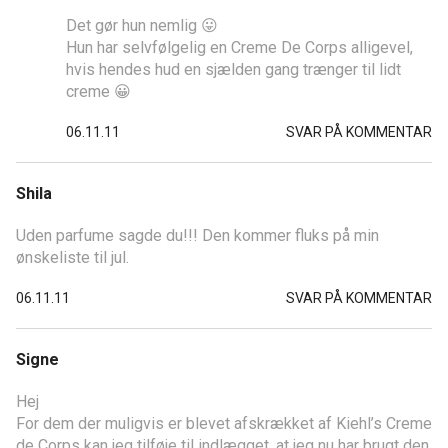
Det gør hun nemlig 😛
Hun har selvfølgelig en Creme De Corps alligevel,
hvis hendes hud en sjælden gang trænger til lidt
creme 😀
06.11.11
SVAR PÅ KOMMENTAR
Shila
Uden parfume sagde du!!! Den kommer fluks på min
ønskeliste til jul.
06.11.11
SVAR PÅ KOMMENTAR
Signe
Hej
For dem der muligvis er blevet afskrækket af Kiehl’s Creme
de Corps kan jeg tilføje til indlægget, at jeg nu har brugt den