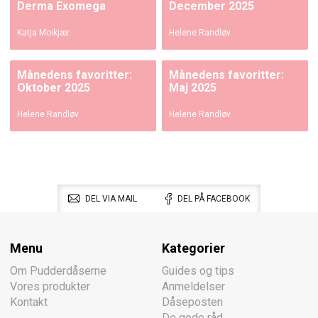
Derma Exomega
December 2025
Katja Moikjær
Helene Randløv
Månedens favoritter:
Månedens favoritter:
Oktober 2025
Maj 2025
Helene Randløv
Helene Randløv
DEL VIA MAIL
DEL PÅ FACEBOOK
Menu
Kategorier
Om Pudderdåserne
Guides og tips
Vores produkter
Anmeldelser
Kontakt
Dåseposten
De gode råd