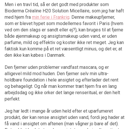
Men i en travl tid, så er det godt med produkter som
Bioderma Créaline H20 Solution Micellaire, som jeg har haft
med hjem fra
min ferie i Frankrig
. Denne makeupfjerner,
som er blevet hypet som modellernes favorit i Paris (hvem
ved om den slags er sandt eller ej?), kan bruges til at fjerne
både øjenmakeup og ansigtsmakeup uden vand, er uden
parfume, mild og effektiv og koster ikke ret meget. Jeg kan
faktisk kun komme på et ret væsentligt minus, og det er, at
den ikke kan købes i Danmark.
Den fjerner uden problemer vandfast mascara, og er
alligevel mild mod huden. Den fjerner selv min ultra-
holdbare foundation i hele ansigtet og efterlader det rent
og behageligt. Og når man kommer træt hjem fra en lang
arbejdsdag og ikke orker det lange renseritual, er den helt
perfekt.
Jeg har ledt i mange år uden held efter et uparfumeret
produkt, der kan rense ansigtet uden vand, fordi jeg hader at
få vand i ansigtet om aftenen (man vågner jo bare af det).