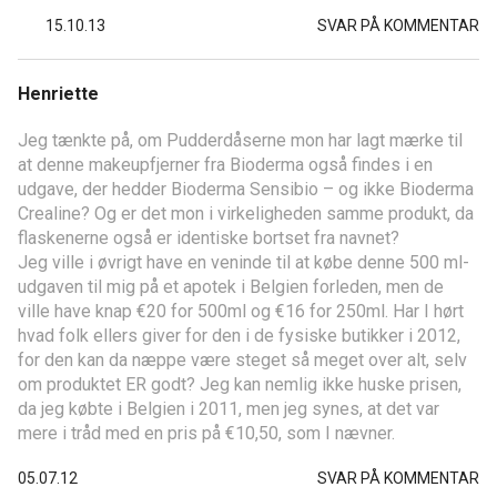
15.10.13
SVAR PÅ KOMMENTAR
Henriette
Jeg tænkte på, om Pudderdåserne mon har lagt mærke til
at denne makeupfjerner fra Bioderma også findes i en
udgave, der hedder Bioderma Sensibio – og ikke Bioderma
Crealine? Og er det mon i virkeligheden samme produkt, da
flaskenerne også er identiske bortset fra navnet?
Jeg ville i øvrigt have en veninde til at købe denne 500 ml-
udgaven til mig på et apotek i Belgien forleden, men de
ville have knap €20 for 500ml og €16 for 250ml. Har I hørt
hvad folk ellers giver for den i de fysiske butikker i 2012,
for den kan da næppe være steget så meget over alt, selv
om produktet ER godt? Jeg kan nemlig ikke huske prisen,
da jeg købte i Belgien i 2011, men jeg synes, at det var
mere i tråd med en pris på €10,50, som I nævner.
05.07.12
SVAR PÅ KOMMENTAR