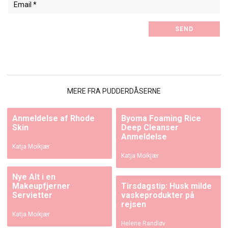
MERE FRA PUDDERDÅSERNE
Anmeldelse af Rhode
Byoma Foaming Rice
Skin
Deep Cleanser
Anmeldelse
Katja Moikjær
Katja Moikjær
Nye Alt i en
Makeupfjerner
Tirsdagstip: Husk milde
Servietter
vaskeprodukter på
rejsen
Katja Moikjær
Helene Randløv