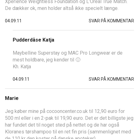
Xperience Weightless Foundation og L’Oréal True Match.
De dækker ok, men holder altså ikke specielt længe.
04.09.11
SVAR PÅ KOMMENTAR
Pudderdåse Katja
Maybelline Superstay og MAC Pro Longwear er de
mest holdbare, jeg kender til 🙂
Kh. Katja
04.09.11
SVAR PÅ KOMMENTAR
Marie
Jeg køber mine på cocooncenter.co.uk til 12,90 euro for
500 ml eller i en 2-pak til 19,90 euro. Det er det billigste jeg
har fundet det til noget sted på nettet og de har også
Kloranes tørshampoo til en ret fin pris (sammenlignet med
de 110 kr den koster på danske apoteker).