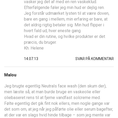
vasker jeg det af med en ren vaskeklud.
Efterfølgende føler jeg min hud er dejlig ren.
Jeg forstår udmærket lysten til at være doven,
bare en gang i mellem, min erfaring er bare, at
det aldrig rigtig betaler sig. Min hud flipper i
hvert fald ud, hver eneste gang.
Hvad er din rutine, og hvilke produkter er det
præcis, du bruger.
Kh. Helene
14.07.13
SVAR PÅ KOMMENTAR
Malou
Jeg brugte egentlig Neutrals face wash (den skum der),
men læste så, at man burde bruge en vaskeolie eller
oliebaseret rens til at fjerne vandfast solcreme med.
Følte egentlig det gik fint nok ellers, men nogle gange var
det som om, at jeg når jeg påførte olie eller serum bagefter,
at der var en slags hvid hinde tilbage – som jeg mente var