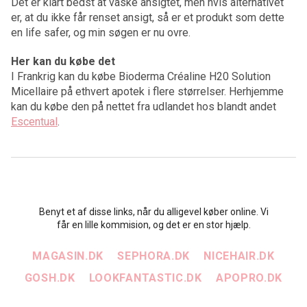
Det er klart bedst at vaske ansigtet, men hvis alternativet
er, at du ikke får renset ansigt, så er et produkt som dette
en life safer, og min søgen er nu ovre.
Her kan du købe det
I Frankrig kan du købe Bioderma Créaline H20 Solution
Micellaire på ethvert apotek i flere størrelser. Herhjemme
kan du købe den på nettet fra udlandet hos blandt andet
Escentual
.
Benyt et af disse links, når du alligevel køber online. Vi
får en lille kommision, og det er en stor hjælp.
MAGASIN.DK
SEPHORA.DK
NICEHAIR.DK
GOSH.DK
LOOKFANTASTIC.DK
APOPRO.DK