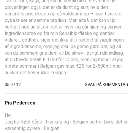
Tak for det, Katja, Jeg kunne nemlig ikke selv finde de
oplysninger, og ja, det er da dumt og surt, hvis den
generelle pris skrues op så voldsomt op – især hvis det
dybest set er samme produkt. Men altså, det kan vi jo
hurtigt finde ud af, om det er, hvis jeg går hjem og skriver
ingredienserne op fra min Sensibio-flaske og sender
videre… godtnok siger det ikke alt i forhold til vægtningen
af ingredienserne, men jeg skal da gerne gøre det, og så
kan du sammenligne dem 🙂 Du skrev i øvrigt i dit indlæg,
at du havde betalt €10,50 for 250ml, men jeg mener at jeg
sidste sommer i Belgien gav max. €25 for 2x500ml, men
husker det heller ikke længere.
05.07.12
SVAR PÅ KOMMENTAR
Pia Pedersen
Hej
Jeg har købt både i Frankrig og i Belgien og tror bare, det er
væsentlig dyrere i Belgien.