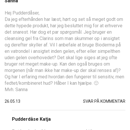
Sanna
Hej Pudderdåser,
Da jeg efterhånden har læst, hørt og set så meget godt om
dette hypede produkt, har jeg besluttet mig for at erhverve
det snarest. Har dog et par spørgsmål. Jeg bruger en
cleansing gel fra Clarins som man skummer op i ansigtet
og derefter skyller af. Vil I anbefale at bruge Bioderma på
en vatrondel i ansigtet inden gelen, efter eller simpelthen
uden gelen overhovedet? Det skal lige siges at jeg ofte
bruger ret meget make-up. Kan den også bruges om
morgenen (når man ikke har make-up der skal renses af)?
Og har I erfaring med hvordan den fungerer til sensitiv, men
fedtet/kombineret hud? Håber I kan hjælpe. 🙂
Mvh. Sanna
26.05.13
SVAR PÅ KOMMENTAR
Pudderdåse Katja