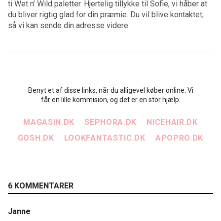
ti Wet n’ Wild paletter. Hjertelig tillykke til Sofie, vi håber at
du bliver rigtig glad for din præmie. Du vil blive kontaktet,
så vi kan sende din adresse videre.
Benyt et af disse links, når du alligevel køber online. Vi
får en lille kommision, og det er en stor hjælp.
MAGASIN.DK
SEPHORA.DK
NICEHAIR.DK
GOSH.DK
LOOKFANTASTIC.DK
APOPRO.DK
6 KOMMENTARER
Janne