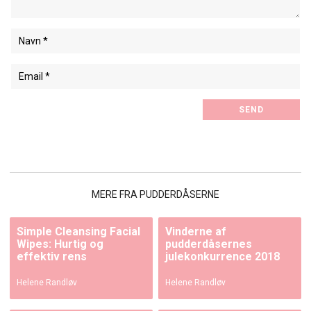
MERE FRA PUDDERDÅSERNE
Simple Cleansing Facial
Vinderne af
Wipes: Hurtig og
pudderdåsernes
effektiv rens
julekonkurrence 2018
Helene Randløv
Helene Randløv