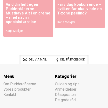
Vind din helt egen
Fars dag konkurrence –
Pudderdåserne
hvilken far skal vinde en
Musthave Alt i en creme
T-zone peeling?
– med navn i
specialstørrelse
Katja Moikjær
Katja Moikjær
DEL VIA MAIL
DEL PÅ FACEBOOK
Menu
Kategorier
Om Pudderdåserne
Guides og tips
Vores produkter
Anmeldelser
Kontakt
Dåseposten
De gode råd