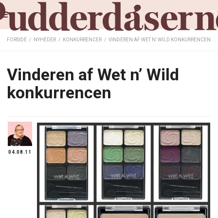
FORSIDE
/
NYHEDER
/
KONKURRENCER
/
VINDEREN AF WET N’ WILD KONKURRENCEN
Vinderen af Wet n’ Wild
konkurrencen
04.08.11