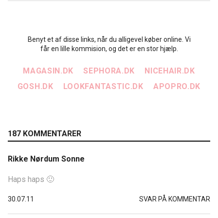
Benyt et af disse links, når du alligevel køber online. Vi
får en lille kommision, og det er en stor hjælp.
MAGASIN.DK
SEPHORA.DK
NICEHAIR.DK
GOSH.DK
LOOKFANTASTIC.DK
APOPRO.DK
187 KOMMENTARER
Rikke Nørdum Sonne
Haps haps 🙂
30.07.11
SVAR PÅ KOMMENTAR