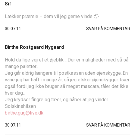
Sif
Lækker præmie – dem vil jeg gerne vinde 🙂
30.07.11
SVAR PÅ KOMMENTAR
Birthe Rostgaard Nygaard
Hold da lige vejret et øjeblik….Der er muligheder med så så
mange paletter..
Jeg går aldrig længere til postkassen uden øjenskygge..En
vane jeg har haft i mange år, så jeg elsker øjenskygger..Især
også fordi jeg ikke bruger så meget mascara, tåler det ikke
hver dag..
Jeg krydser fingre og tæer, og håber at jeg vinder..
Solskinshilsen
birthe.gug@live.dk
30.07.11
SVAR PÅ KOMMENTAR