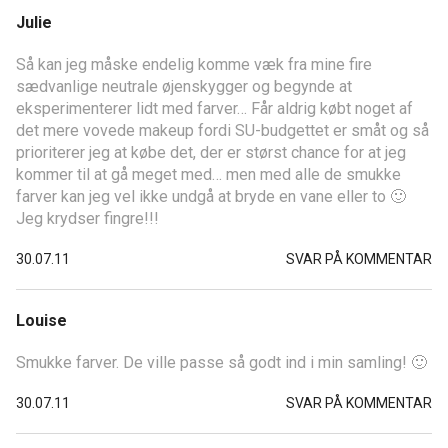
Julie
Så kan jeg måske endelig komme væk fra mine fire
sædvanlige neutrale øjenskygger og begynde at
eksperimenterer lidt med farver… Får aldrig købt noget af
det mere vovede makeup fordi SU-budgettet er småt og så
prioriterer jeg at købe det, der er størst chance for at jeg
kommer til at gå meget med… men med alle de smukke
farver kan jeg vel ikke undgå at bryde en vane eller to 🙂
Jeg krydser fingre!!!
30.07.11
SVAR PÅ KOMMENTAR
Louise
Smukke farver. De ville passe så godt ind i min samling! 🙂
30.07.11
SVAR PÅ KOMMENTAR