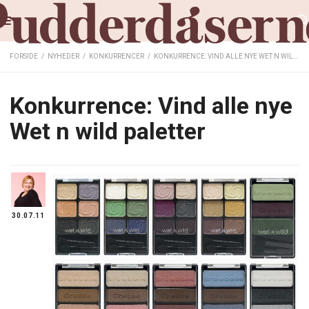
FORSIDE
/
NYHEDER
/
KONKURRENCER
/
KONKURRENCE: VIND ALLE NYE WET N WILD PALETTER
Konkurrence: Vind alle nye
Wet n wild paletter
30.07.11