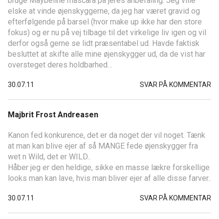
bruge Maybeline mascara på jeres anbefaling. Jeg ville
elske at vinde øjenskyggerne, da jeg har været gravid og
efterfølgende på barsel (hvor make up ikke har den store
fokus) og er nu på vej tilbage til det virkelige liv igen og vil
derfor også gerne se lidt præsentabel ud. Havde faktisk
besluttet at skifte alle mine øjenskygger ud, da de vist har
oversteget deres holdbarhed…
30.07.11
SVAR PÅ KOMMENTAR
Majbrit Frost Andreasen
Kanon fed konkurence, det er da noget der vil noget. Tænk
at man kan blive ejer af så MANGE fede øjenskygger fra
wet n Wild, det er WILD..
Håber jeg er den heldige, sikke en masse lækre forskellige
looks man kan lave, hvis man bliver ejer af alle disse farver..
30.07.11
SVAR PÅ KOMMENTAR